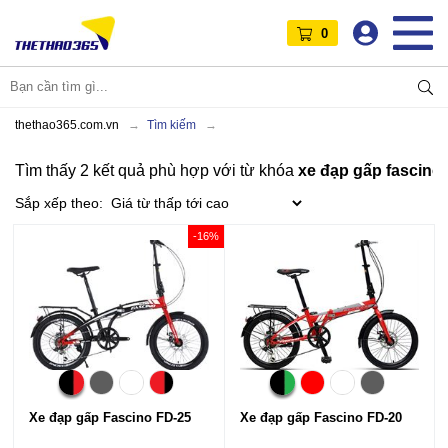
0
thethao365.com.vn
Tìm kiếm
Tìm thấy 2 kết quả phù hợp với từ khóa
xe đạp gấp fascino
Sắp xếp theo:
-16%
Xe
đạp
gấp
Fascino
FD-25
Xe
đạp
gấp
Fascino
FD-20