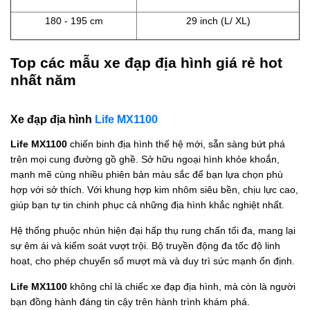
180 - 195 cm
29 inch (L/ XL)
Top các mẫu xe đạp địa hình giá rẻ hot
nhất năm
Xe đạp địa hình
Life MX1100
Life MX1100
chiến binh địa hình thế hệ mới, sẵn sàng bứt phá
trên mọi cung đường gồ ghề. Sở hữu ngoại hình khỏe khoắn,
mạnh mẽ cùng nhiều phiên bản màu sắc để bạn lựa chọn phù
hợp với sở thích. Với khung hợp kim nhôm siêu bền, chịu lực cao,
giúp bạn tự tin chinh phục cả những địa hình khắc nghiệt nhất.
Hệ thống phuộc nhún hiện đại hấp thụ rung chấn tối đa, mang lại
sự êm ái và kiểm soát vượt trội. Bộ truyền động đa tốc độ linh
hoạt, cho phép chuyển số mượt mà và duy trì sức mạnh ổn định.
Life MX1100
không chỉ là chiếc xe đạp địa hình, mà còn là người
bạn đồng hành đáng tin cậy trên hành trình khám phá.