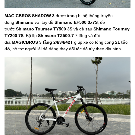
MAGICBROS SHADOW 3
được trang bị hệ thống truyền
động
Shimano
với tay đề
Shimano EF500 3x7S
, đề
trước
Shimano Tourney TY500 3S
và đề sau
Shimano Tourney
TY200 7S
. Bộ líp
Shimano TZ500-7
7 tầng và đùi
đĩa
MAGICBROS 3 tầng 24/34/42T
giúp xe có tổng cộng
21 tốc
độ
, hỗ trợ người lái dễ dàng thay đổi tốc độ tùy theo địa hình.