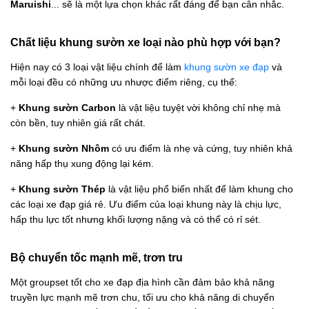
Maruishi
... sẽ là một lựa chọn khác rất đáng để bạn cân nhắc.
Chất liệu khung sườn xe loại nào phù hợp với bạn?
Hiện nay có 3 loại vật liệu chính để làm
khung sườn xe đạp
và
mỗi loại đều có những ưu nhược điểm riêng, cụ thể:
+
Khung sườn Carbon
là vật liệu tuyệt vời không chỉ nhẹ mà
còn bền, tuy nhiên giá rất chát.
+
Khung sườn Nhôm
có ưu điểm là nhẹ và cứng, tuy nhiên khả
năng hấp thụ xung động lại kém.
+
Khung sườn Thép
là vật liệu phổ biến nhất để làm khung cho
các loại xe đạp giá rẻ. Ưu điểm của loại khung này là chịu lực,
hấp thu lực tốt nhưng khối lượng nặng và có thể có rỉ sét.
Bộ chuyển tốc mạnh mẽ, trơn tru
Một groupset tốt cho xe đạp địa hình cần đảm bảo khả năng
truyền lực mạnh mẽ trơn chu, tối ưu cho khả năng di chuyển