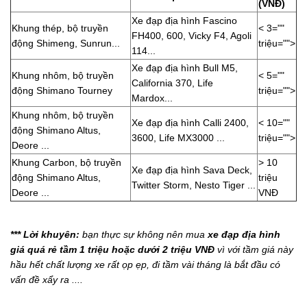
(VNĐ)
Xe đạp địa hình Fascino
Khung thép, bộ truyền
< 3=""
FH400, 600, Vicky F4, Agoli
động Shimeng, Sunrun...
triệu="">
114...
Xe đạp địa hình Bull M5,
Khung nhôm, bộ truyền
< 5=""
California 370, Life
động Shimano Tourney
triệu="">
Mardox...
Khung nhôm, bộ truyền
Xe đạp địa hình Calli 2400,
< 10=""
động Shimano Altus,
3600, Life MX3000 ...
triệu="">
Deore ...
Khung Carbon, bộ truyền
> 10
Xe đạp địa hình Sava Deck,
động Shimano Altus,
triệu
Twitter Storm, Nesto Tiger ...
Deore ...
VNĐ
*** Lời khuyên:
bạn thực sự không nên mua
xe đạp địa hình
giá quá rẻ tầm 1 triệu hoặc dưới 2 triệu VNĐ
vì với tầm giá này
hầu hết chất lượng xe rất ọp ẹp, đi tầm vài tháng là bắt đầu có
vấn đề xẩy ra ....