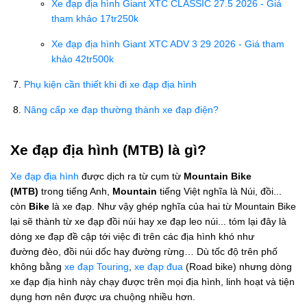
Xe đạp địa hình Giant XTC CLASSIC 27.5 2026 - Giá
tham khảo 17tr250k
Xe đạp địa hình Giant XTC ADV 3 29 2026 - Giá tham
khảo 42tr500k
Phụ kiện cần thiết khi đi xe đạp địa hình
Nâng cấp xe đạp thường thành xe đạp điện?
Xe đạp địa hình (MTB) là gì?
Xe đạp địa hình
được dịch ra từ cụm từ
Mountain Bike
(MTB)
trong tiếng Anh,
Mountain
tiếng Việt nghĩa là Núi, đồi...
còn
Bike
là xe đạp. Như vậy ghép nghĩa của hai từ Mountain Bike
lại sẽ thành từ xe đạp đồi núi hay xe đạp leo núi... tóm lại đây là
dòng xe đạp đề cập tới việc đi trên các địa hình khó như
đường đèo, đồi núi dốc hay đường rừng… Dù tốc độ trên phố
không bằng
xe đạp Touring
,
xe đạp đua
(Road bike) nhưng dòng
xe đạp địa hình này chạy được trên mọi địa hình, linh hoạt và tiện
dụng hơn nên được ưa chuộng nhiều hơn.