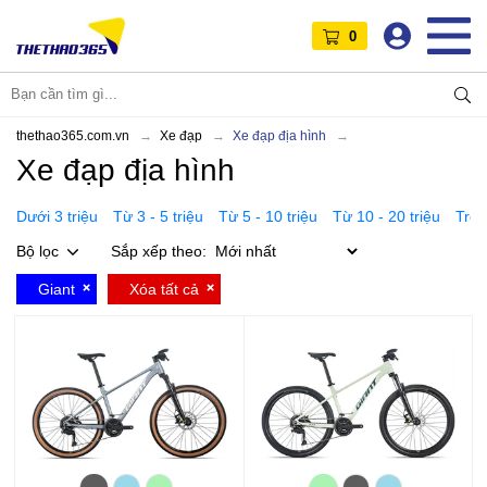
0
thethao365.com.vn
Xe đạp
Xe đạp địa hình
Xe đạp địa hình
Dưới 3 triệu
Từ 3 - 5 triệu
Từ 5 - 10 triệu
Từ 10 - 20 triệu
Trên
Bộ lọc
Sắp xếp theo:
Giant
Xóa tất cả