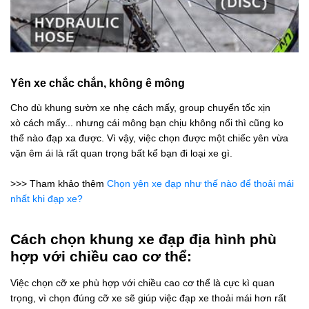
Yên xe chắc chắn, không ê mông
Cho dù khung sườn xe nhẹ cách mấy, group chuyển tốc xịn
xò cách mấy... nhưng cái mông bạn chịu không nổi thì cũng ko
thể nào đạp xa được. Vì vậy, việc chọn được một chiếc yên vừa
vặn êm ái là rất quan trọng bất kể bạn đi loại xe gì.
>>> Tham khảo thêm
Chọn yên xe đạp như thế nào để thoải mái
nhất khi đạp xe?
Cách chọn khung xe đạp địa hình phù
hợp với chiều cao cơ thể:
Việc chọn cỡ xe phù hợp với chiều cao cơ thể là cực kì quan
trọng, vì chọn đúng cỡ xe sẽ giúp việc đạp xe thoải mái hơn rất