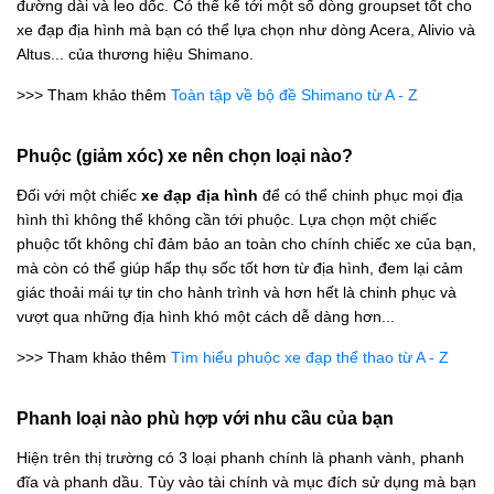
đường dài và leo dốc. Có thể kể tới một số dòng groupset tốt cho
xe đạp địa hình mà bạn có thể lựa chọn như dòng Acera, Alivio và
Altus... của thương hiệu Shimano.
>>> Tham khảo thêm
Toàn tập về bộ đề Shimano từ A - Z
Phuộc (giảm xóc) xe nên chọn loại nào?
Đối với một chiếc
xe đạp địa hình
để có thể chinh phục mọi địa
hình thì không thể không cần tới phuộc. Lựa chọn một chiếc
phuộc tốt không chỉ đảm bảo an toàn cho chính chiếc xe của bạn,
mà còn có thể giúp hấp thụ sốc tốt hơn từ địa hình, đem lại cảm
giác thoải mái tự tin cho hành trình và hơn hết là chinh phục và
vượt qua những địa hình khó một cách dễ dàng hơn...
>>> Tham khảo thêm
Tìm hiểu phuộc xe đạp thể thao từ A - Z
Phanh loại nào phù hợp với nhu cầu của bạn
Hiện trên thị trường có 3 loại phanh chính là phanh vành, phanh
đĩa và phanh dầu. Tùy vào tài chính và mục đích sử dụng mà bạn