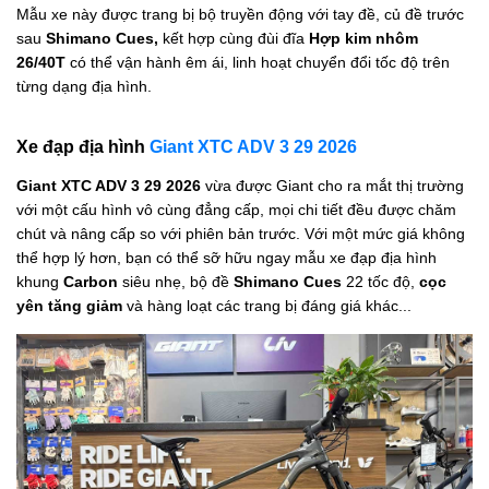
Mẫu xe này được trang bị bộ truyền động với tay đề, củ đề trước
sau
Shimano Cues,
kết hợp cùng đùi đĩa
Hợp kim nhôm
26/40T
có thể vận hành êm ái, linh hoạt chuyển đổi tốc độ trên
từng dạng địa hình.
Xe đạp địa hình
Giant XTC ADV 3 29 2026
Giant XTC ADV 3 29 2026
vừa được Giant cho ra mắt thị trường
với một cấu hình vô cùng đẳng cấp, mọi chi tiết đều được chăm
chút và nâng cấp so với phiên bản trước. Với một mức giá không
thể hợp lý hơn, bạn có thể sỡ hữu ngay mẫu xe đạp địa hình
khung
Carbon
siêu nhẹ, bộ đề
Shimano Cues
22 tốc độ,
cọc
yên tăng giảm
và hàng loạt các trang bị đáng giá khác...