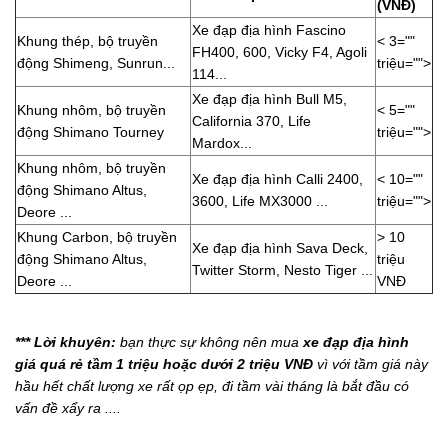
(VNĐ)
Xe đạp địa hình Fascino
Khung thép, bộ truyền
< 3=""
FH400, 600, Vicky F4, Agoli
động Shimeng, Sunrun...
triệu="">
114...
Xe đạp địa hình Bull M5,
Khung nhôm, bộ truyền
< 5=""
California 370, Life
động Shimano Tourney
triệu="">
Mardox...
Khung nhôm, bộ truyền
Xe đạp địa hình Calli 2400,
< 10=""
động Shimano Altus,
3600, Life MX3000 ...
triệu="">
Deore ...
Khung Carbon, bộ truyền
> 10
Xe đạp địa hình Sava Deck,
động Shimano Altus,
triệu
Twitter Storm, Nesto Tiger ...
Deore ...
VNĐ
*** Lời khuyên:
bạn thực sự không nên mua
xe đạp địa hình
giá quá rẻ tầm 1 triệu hoặc dưới 2 triệu VNĐ
vì với tầm giá này
hầu hết chất lượng xe rất ọp ẹp, đi tầm vài tháng là bắt đầu có
vấn đề xẩy ra ....