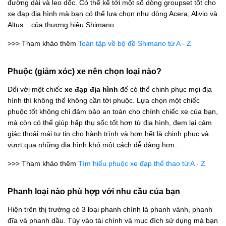
đường dài và leo dốc. Có thể kể tới một số dòng groupset tốt cho
xe đạp địa hình mà bạn có thể lựa chọn như dòng Acera, Alivio và
Altus... của thương hiệu Shimano.
>>> Tham khảo thêm
Toàn tập về bộ đề Shimano từ A - Z
Phuộc (giảm xóc) xe nên chọn loại nào?
Đối với một chiếc
xe đạp địa hình
để có thể chinh phục mọi địa
hình thì không thể không cần tới phuộc. Lựa chọn một chiếc
phuộc tốt không chỉ đảm bảo an toàn cho chính chiếc xe của bạn,
mà còn có thể giúp hấp thụ sốc tốt hơn từ địa hình, đem lại cảm
giác thoải mái tự tin cho hành trình và hơn hết là chinh phục và
vượt qua những địa hình khó một cách dễ dàng hơn...
>>> Tham khảo thêm
Tìm hiểu phuộc xe đạp thể thao từ A - Z
Phanh loại nào phù hợp với nhu cầu của bạn
Hiện trên thị trường có 3 loại phanh chính là phanh vành, phanh
đĩa và phanh dầu. Tùy vào tài chính và mục đích sử dụng mà bạn