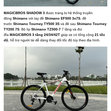
MAGICBROS SHADOW 3
được trang bị hệ thống truyền
động
Shimano
với tay đề
Shimano EF500 3x7S
, đề
trước
Shimano Tourney TY500 3S
và đề sau
Shimano Tourney
TY200 7S
. Bộ líp
Shimano TZ500-7
7 tầng và đùi
đĩa
MAGICBROS 3 tầng 24/34/42T
giúp xe có tổng cộng
21 tốc
độ
, hỗ trợ người lái dễ dàng thay đổi tốc độ tùy theo địa hình.