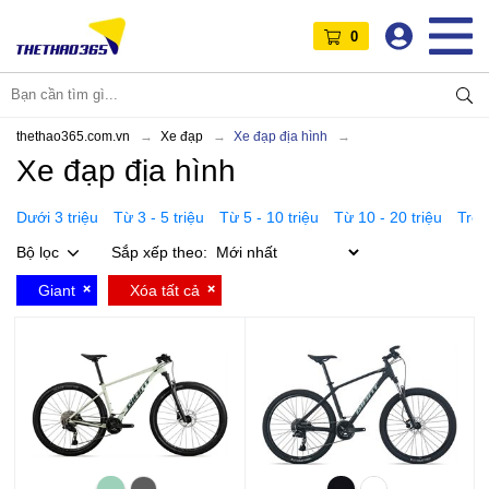
0
thethao365.com.vn
Xe đạp
Xe đạp địa hình
Xe đạp địa hình
Dưới 3 triệu
Từ 3 - 5 triệu
Từ 5 - 10 triệu
Từ 10 - 20 triệu
Trên
Bộ lọc
Sắp xếp theo:
Giant
Xóa tất cả