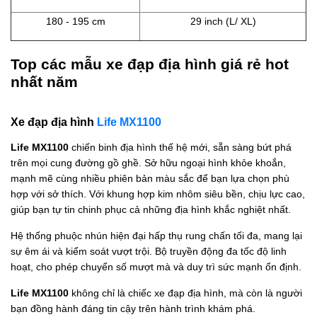
180 - 195 cm
29 inch (L/ XL)
Top các mẫu xe đạp địa hình giá rẻ hot
nhất năm
Xe đạp địa hình
Life MX1100
Life MX1100
chiến binh địa hình thế hệ mới, sẵn sàng bứt phá
trên mọi cung đường gồ ghề. Sở hữu ngoại hình khỏe khoắn,
mạnh mẽ cùng nhiều phiên bản màu sắc để bạn lựa chọn phù
hợp với sở thích. Với khung hợp kim nhôm siêu bền, chịu lực cao,
giúp bạn tự tin chinh phục cả những địa hình khắc nghiệt nhất.
Hệ thống phuộc nhún hiện đại hấp thụ rung chấn tối đa, mang lại
sự êm ái và kiểm soát vượt trội. Bộ truyền động đa tốc độ linh
hoạt, cho phép chuyển số mượt mà và duy trì sức mạnh ổn định.
Life MX1100
không chỉ là chiếc xe đạp địa hình, mà còn là người
bạn đồng hành đáng tin cậy trên hành trình khám phá.