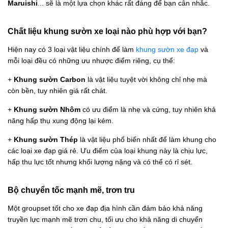
Maruishi
... sẽ là một lựa chọn khác rất đáng để bạn cân nhắc.
Chất liệu khung sườn xe loại nào phù hợp với bạn?
Hiện nay có 3 loại vật liệu chính để làm
khung sườn xe đạp
và
mỗi loại đều có những ưu nhược điểm riêng, cụ thể:
+
Khung sườn Carbon
là vật liệu tuyệt vời không chỉ nhẹ mà
còn bền, tuy nhiên giá rất chát.
+
Khung sườn Nhôm
có ưu điểm là nhẹ và cứng, tuy nhiên khả
năng hấp thụ xung động lại kém.
+
Khung sườn Thép
là vật liệu phổ biến nhất để làm khung cho
các loại xe đạp giá rẻ. Ưu điểm của loại khung này là chịu lực,
hấp thu lực tốt nhưng khối lượng nặng và có thể có rỉ sét.
Bộ chuyển tốc mạnh mẽ, trơn tru
Một groupset tốt cho xe đạp địa hình cần đảm bảo khả năng
truyền lực mạnh mẽ trơn chu, tối ưu cho khả năng di chuyển