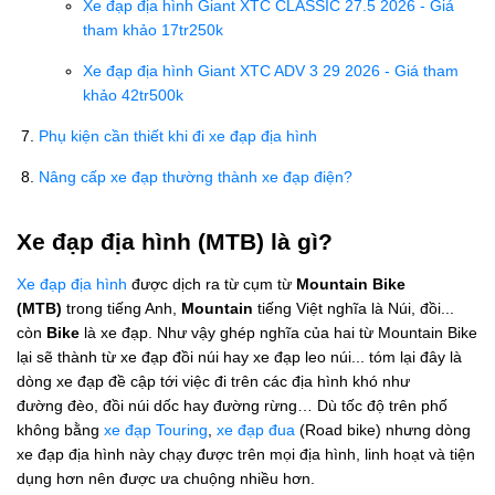
Xe đạp địa hình Giant XTC CLASSIC 27.5 2026 - Giá
tham khảo 17tr250k
Xe đạp địa hình Giant XTC ADV 3 29 2026 - Giá tham
khảo 42tr500k
Phụ kiện cần thiết khi đi xe đạp địa hình
Nâng cấp xe đạp thường thành xe đạp điện?
Xe đạp địa hình (MTB) là gì?
Xe đạp địa hình
được dịch ra từ cụm từ
Mountain Bike
(MTB)
trong tiếng Anh,
Mountain
tiếng Việt nghĩa là Núi, đồi...
còn
Bike
là xe đạp. Như vậy ghép nghĩa của hai từ Mountain Bike
lại sẽ thành từ xe đạp đồi núi hay xe đạp leo núi... tóm lại đây là
dòng xe đạp đề cập tới việc đi trên các địa hình khó như
đường đèo, đồi núi dốc hay đường rừng… Dù tốc độ trên phố
không bằng
xe đạp Touring
,
xe đạp đua
(Road bike) nhưng dòng
xe đạp địa hình này chạy được trên mọi địa hình, linh hoạt và tiện
dụng hơn nên được ưa chuộng nhiều hơn.