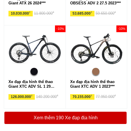
Giant ATX 26 2024***
OBSESS ADV 2 27.5 2023***
₫
₫
₫
₫
11.800.000
59.650.000
10.030.000
53.685.000
-10%
-10%
Xe đạp địa hình thể thao
Xe đạp địa hình thể thao
Giant XTC ADV SL 1 29
Giant XTC ADV 1 2023***
2024***
₫
₫
₫
₫
140.200.000
77.950.000
126.000.000
70.155.000
Xem thêm 190 Xe đạp địa hình