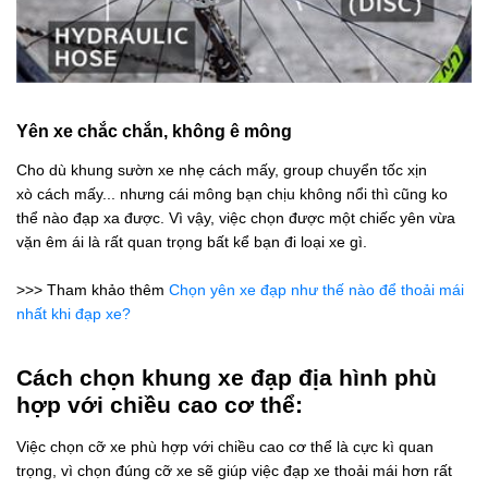
Yên xe chắc chắn, không ê mông
Cho dù khung sườn xe nhẹ cách mấy, group chuyển tốc xịn
xò cách mấy... nhưng cái mông bạn chịu không nổi thì cũng ko
thể nào đạp xa được. Vì vậy, việc chọn được một chiếc yên vừa
vặn êm ái là rất quan trọng bất kể bạn đi loại xe gì.
>>> Tham khảo thêm
Chọn yên xe đạp như thế nào để thoải mái
nhất khi đạp xe?
Cách chọn khung xe đạp địa hình phù
hợp với chiều cao cơ thể:
Việc chọn cỡ xe phù hợp với chiều cao cơ thể là cực kì quan
trọng, vì chọn đúng cỡ xe sẽ giúp việc đạp xe thoải mái hơn rất