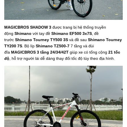
MAGICBROS SHADOW 3
được trang bị hệ thống truyền
động
Shimano
với tay đề
Shimano EF500 3x7S
, đề
trước
Shimano Tourney TY500 3S
và đề sau
Shimano Tourney
TY200 7S
. Bộ líp
Shimano TZ500-7
7 tầng và đùi
đĩa
MAGICBROS 3 tầng 24/34/42T
giúp xe có tổng cộng
21 tốc
độ
, hỗ trợ người lái dễ dàng thay đổi tốc độ tùy theo địa hình.