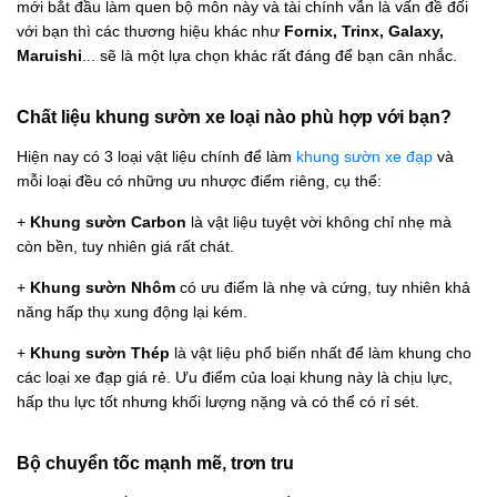
mới bắt đầu làm quen bộ môn này và tài chính vẫn là vấn đề đối
với bạn thì các thương hiệu khác như
Fornix, Trinx, Galaxy,
Maruishi
... sẽ là một lựa chọn khác rất đáng để bạn cân nhắc.
Chất liệu khung sườn xe loại nào phù hợp với bạn?
Hiện nay có 3 loại vật liệu chính để làm
khung sườn xe đạp
và
mỗi loại đều có những ưu nhược điểm riêng, cụ thể:
+
Khung sườn Carbon
là vật liệu tuyệt vời không chỉ nhẹ mà
còn bền, tuy nhiên giá rất chát.
+
Khung sườn Nhôm
có ưu điểm là nhẹ và cứng, tuy nhiên khả
năng hấp thụ xung động lại kém.
+
Khung sườn Thép
là vật liệu phổ biến nhất để làm khung cho
các loại xe đạp giá rẻ. Ưu điểm của loại khung này là chịu lực,
hấp thu lực tốt nhưng khối lượng nặng và có thể có rỉ sét.
Bộ chuyển tốc mạnh mẽ, trơn tru