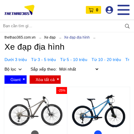
0
thethao365.com.vn
Xe đạp
Xe đạp địa hình
Xe đạp địa hình
Dưới 3 triệu
Từ 3 - 5 triệu
Từ 5 - 10 triệu
Từ 10 - 20 triệu
Trên
Bộ lọc
Sắp xếp theo:
Giant
Xóa tất cả
-25%