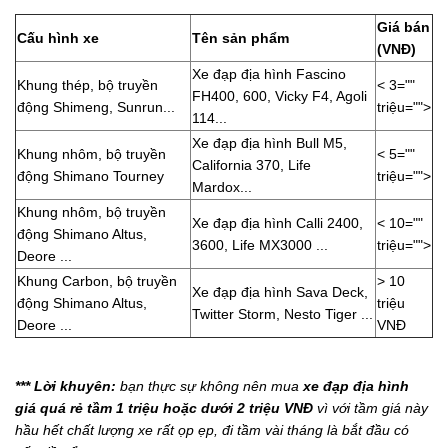
Giá bán
Cấu hình xe
Tên sản phẩm
(VNĐ)
Xe đạp địa hình Fascino
Khung thép, bộ truyền
< 3=""
FH400, 600, Vicky F4, Agoli
động Shimeng, Sunrun...
triệu="">
114...
Xe đạp địa hình Bull M5,
Khung nhôm, bộ truyền
< 5=""
California 370, Life
động Shimano Tourney
triệu="">
Mardox...
Khung nhôm, bộ truyền
Xe đạp địa hình Calli 2400,
< 10=""
động Shimano Altus,
3600, Life MX3000 ...
triệu="">
Deore ...
Khung Carbon, bộ truyền
> 10
Xe đạp địa hình Sava Deck,
động Shimano Altus,
triệu
Twitter Storm, Nesto Tiger ...
Deore ...
VNĐ
*** Lời khuyên:
bạn thực sự không nên mua
xe đạp địa hình
giá quá rẻ tầm 1 triệu hoặc dưới 2 triệu VNĐ
vì với tầm giá này
hầu hết chất lượng xe rất ọp ẹp, đi tầm vài tháng là bắt đầu có