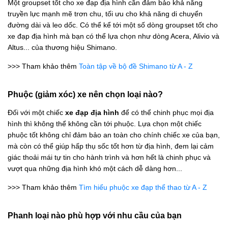
Một groupset tốt cho xe đạp địa hình cần đảm bảo khả năng
truyền lực mạnh mẽ trơn chu, tối ưu cho khả năng di chuyển
đường dài và leo dốc. Có thể kể tới một số dòng groupset tốt cho
xe đạp địa hình mà bạn có thể lựa chọn như dòng Acera, Alivio và
Altus... của thương hiệu Shimano.
>>> Tham khảo thêm
Toàn tập về bộ đề Shimano từ A - Z
Phuộc (giảm xóc) xe nên chọn loại nào?
Đối với một chiếc
xe đạp địa hình
để có thể chinh phục mọi địa
hình thì không thể không cần tới phuộc. Lựa chọn một chiếc
phuộc tốt không chỉ đảm bảo an toàn cho chính chiếc xe của bạn,
mà còn có thể giúp hấp thụ sốc tốt hơn từ địa hình, đem lại cảm
giác thoải mái tự tin cho hành trình và hơn hết là chinh phục và
vượt qua những địa hình khó một cách dễ dàng hơn...
>>> Tham khảo thêm
Tìm hiểu phuộc xe đạp thể thao từ A - Z
Phanh loại nào phù hợp với nhu cầu của bạn