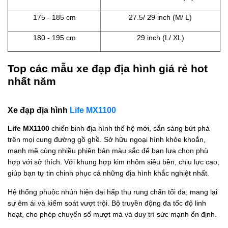
175 - 185 cm
27.5/ 29 inch (M/ L)
180 - 195 cm
29 inch (L/ XL)
Top các mẫu xe đạp địa hình giá rẻ hot
nhất năm
Xe đạp địa hình
Life MX1100
Life MX1100
chiến binh địa hình thế hệ mới, sẵn sàng bứt phá
trên mọi cung đường gồ ghề. Sở hữu ngoại hình khỏe khoắn,
mạnh mẽ cùng nhiều phiên bản màu sắc để bạn lựa chọn phù
hợp với sở thích. Với khung hợp kim nhôm siêu bền, chịu lực cao,
giúp bạn tự tin chinh phục cả những địa hình khắc nghiệt nhất.
Hệ thống phuộc nhún hiện đại hấp thụ rung chấn tối đa, mang lại
sự êm ái và kiểm soát vượt trội. Bộ truyền động đa tốc độ linh
hoạt, cho phép chuyển số mượt mà và duy trì sức mạnh ổn định.