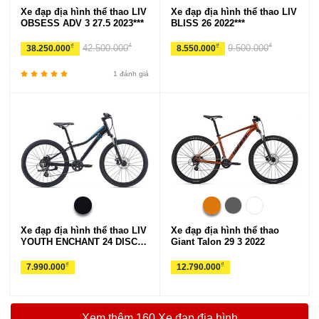
Xe đạp địa hình thể thao LIV
Xe đạp địa hình thể thao LIV
OBSESS ADV 3 27.5 2023***
BLISS 26 2022***
₫
₫
₫
₫
42.500.000
9.500.000
38.250.000
8.550.000
1 đánh giá
Xe đạp địa hình thể thao LIV
Xe đạp địa hình thể thao
YOUTH ENCHANT 24 DISC
Giant Talon 29 3 2022
2022
₫
₫
7.990.000
12.790.000
Xem thêm 160 Xe đạp địa hình