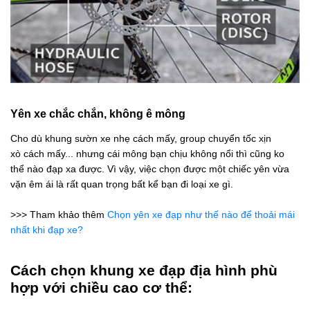
Yên xe chắc chắn, không ê mông
Cho dù khung sườn xe nhẹ cách mấy, group chuyển tốc xịn
xò cách mấy... nhưng cái mông bạn chịu không nổi thì cũng ko
thể nào đạp xa được. Vì vậy, việc chọn được một chiếc yên vừa
vặn êm ái là rất quan trọng bất kể bạn đi loại xe gì.
>>> Tham khảo thêm
Chọn yên xe đạp như thế nào để thoải mái
nhất khi đạp xe?
Cách chọn khung xe đạp địa hình phù
hợp với chiều cao cơ thể: