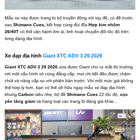
Mẫu xe này được trang bị bộ truyền động với tay đề, củ đề trước
sau
Shimano Cues,
kết hợp cùng đùi đĩa
Hợp kim nhôm
26/40T
có thể vận hành êm ái, linh hoạt chuyển đổi tốc độ trên
từng dạng địa hình.
Xe đạp địa hình
Giant XTC ADV 3 29 2026
Giant XTC ADV 3 29 2026
vừa được Giant cho ra mắt thị trường
với một cấu hình vô cùng đẳng cấp, mọi chi tiết đều được chăm
chút và nâng cấp so với phiên bản trước. Với một mức giá không
thể hợp lý hơn, bạn có thể sỡ hữu ngay mẫu xe đạp địa hình
khung
Carbon
siêu nhẹ, bộ đề
Shimano Cues
22 tốc độ,
cọc
yên tăng giảm
và hàng loạt các trang bị đáng giá khác...