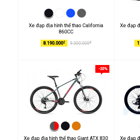
Xe đạp địa hình thể thao California
Xe đạp đị
860CC
₫
₫
8.190.000
9.300.000
1
-20%
Xe đạp địa hình thể thao Giant ATX 830
Xe đạp đị