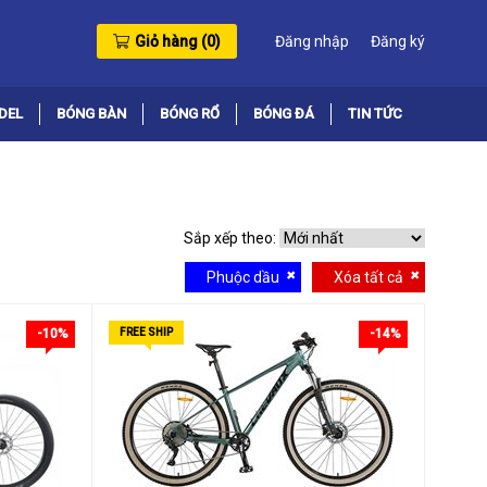
Giỏ hàng (
0
)
Đăng nhập
Đăng ký
DEL
BÓNG BÀN
BÓNG RỔ
BÓNG ĐÁ
TIN TỨC
Sắp xếp theo:
Phuộc dầu
Xóa tất cả
-10%
FREE SHIP
-14%