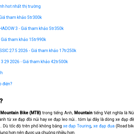
h hot nhất thị trường
 Giá tham khảo 5tr300k
HADOW 3 - Giá tham khảo 5tr350k
- Giá tham khảo 15tr990k
SSIC 27.5 2026 - Giá tham khảo 17tr250k
 3 29 2026 - Giá tham khảo 42tr500k
nh
p điện?
?
ừ
Mountain Bike (MTB)
trong tiếng Anh,
Mountain
tiếng Việt nghĩa là Núi
nh từ xe đạp đồi núi hay xe đạp leo núi... tóm lại đây là dòng xe đạp đề
… Dù tốc độ trên phố không bằng
xe đạp Touring
,
xe đạp đua
(Road bik
n dụng hơn nên được ưa chuộng nhiều hơn.