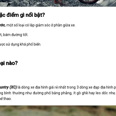
ặc điểm gì nổi bật?
ước
, một số loại có lắp giảm sóc ở phần giữa xe.
t, bám đường tốt.
ợc sử dụng khá phổ biến.
oại nào?
untry (XC)
là dòng xe địa hình giá rẻ nhất trong 3 dòng xe đạp địa hình ph
ng bình thường như đường phố bằng phẳng, ít gồ ghề hay leo dốc nhẹ
hể thao.