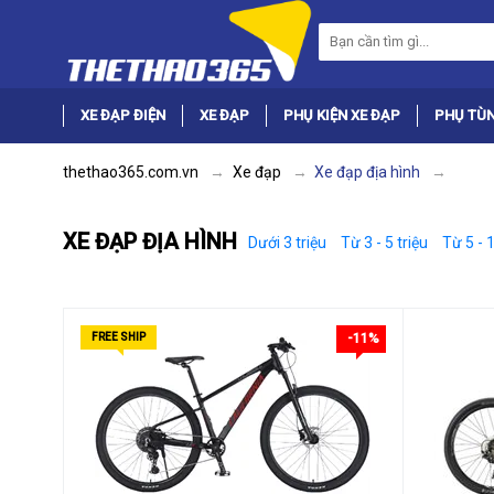
XE ĐẠP ĐIỆN
XE ĐẠP
PHỤ KIỆN XE ĐẠP
PHỤ TÙN
thethao365.com.vn
Xe đạp
Xe đạp địa hình
XE ĐẠP ĐỊA HÌNH
Dưới 3 triệu
Từ 3 - 5 triệu
Từ 5 - 1
FREE SHIP
-11%