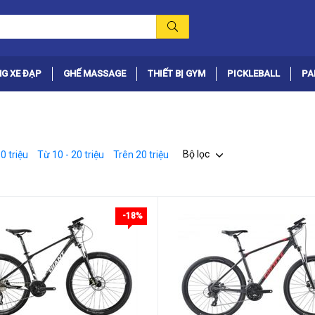
G XE ĐẠP
GHẾ MASSAGE
THIẾT BỊ GYM
PICKLEBALL
PA
Bộ lọc
0 triệu
Từ 10 - 20 triệu
Trên 20 triệu
-18%