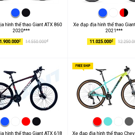
a hình thể thao Giant ATX 860
Xe đạp địa hình thể thao Gia
2020***
2021***
₫
₫
₫
1.900.000
14.550.000
11.025.000
12.250.0
FREE SHIP
a hình thể thao Giant ATX 618
Xe đạp địa hình thể thao Ch