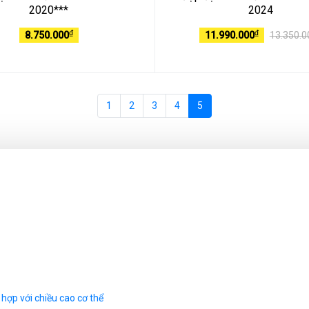
2020***
2024
₫
₫
8.750.000
11.990.000
13.350.0
1
2
3
4
5
?
hợp với chiều cao cơ thể