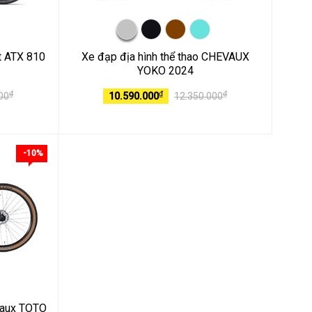
nt ATX 810
Xe đạp địa hình thể thao CHEVAUX
YOKO 2024
₫
₫
₫
00
10.590.000
12.350.000
-10%
evaux TOTO