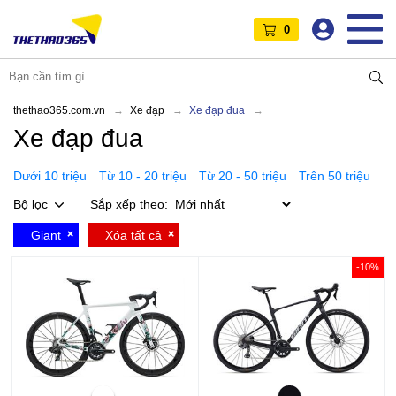
0
thethao365.com.vn
Xe đạp
Xe đạp đua
Xe đạp đua
Dưới 10 triệu
Từ 10 - 20 triệu
Từ 20 - 50 triệu
Trên 50 triệu
Bộ lọc
Sắp xếp theo:
Giant
Xóa tất cả
-10%