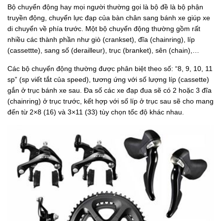
Bộ chuyển động hay mọi người thường gọi là bộ đề là bộ phận
truyền động, chuyển lực đạp của bàn chân sang bánh xe giúp xe
di chuyển về phía trước. Một bộ chuyển động thường gồm rất
nhiều các thành phần như giò (crankset), đĩa (chainring), líp
(cassettte), sang số (derailleur), trục (branket), sên (chain),…
Các bộ chuyển động thường được phân biệt theo số: “8, 9, 10, 11
sp” (sp viết tắt của speed), tương ứng với số lượng líp (cassette)
gắn ở trục bánh xe sau. Đa số các xe đạp đua sẽ có 2 hoặc 3 đĩa
(chainring) ở trục trước, kết hợp với số líp ở trục sau sẽ cho mang
đến từ 2×8 (16) và 3×11 (33) tùy chọn tốc độ khác nhau.