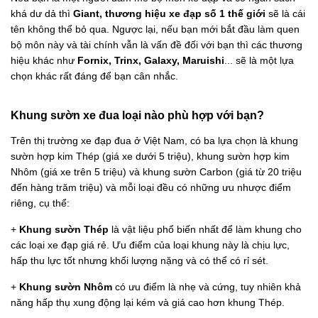
khá dư dả thì
Giant, thương hiệu xe đạp số 1 thế giới
sẽ là cái
tên không thể bỏ qua. Ngược lại, nếu bạn mới bắt đầu làm quen
bộ môn này và tài chính vẫn là vấn đề đối với bạn thì các thương
hiệu khác như
Fornix, Trinx, Galaxy, Maruishi
... sẽ là một lựa
chọn khác rất đáng để bạn cân nhắc.
Khung sườn xe đua loại nào phù hợp với bạn?
Trên thị trường xe đạp đua ở Việt Nam, có ba lựa chọn là khung
sườn hợp kim Thép (giá xe dưới 5 triệu), khung sườn hợp kim
Nhôm (giá xe trên 5 triệu) và khung sườn Carbon (giá từ 20 triệu
đến hàng trăm triệu) và mỗi loại đều có những ưu nhược điểm
riêng, cụ thể:
+
Khung sườn Thép
là vật liệu phổ biến nhất để làm khung cho
các loại xe đạp giá rẻ. Ưu điểm của loại khung này là chịu lực,
hấp thu lực tốt nhưng khối lượng nặng và có thể có rỉ sét.
+
Khung sườn Nhôm
có ưu điểm là nhẹ và cứng, tuy nhiên khả
năng hấp thụ xung động lại kém và giá cao hơn khung Thép.