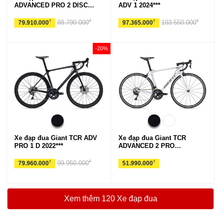
ADVANCED PRO 2 DISC
ADV 1 2024***
2021
₫
₫
₫
₫
88.790.000
103.550.000
79.910.000
97.365.000
-20%
Xe đạp đua Giant TCR ADV
Xe đạp đua Giant TCR
PRO 1 D 2022***
ADVANCED 2 PRO
COMPACT 2021
₫
₫
₫
99.950.000
79.960.000
51.990.000
Xem thêm 120 Xe đạp đua