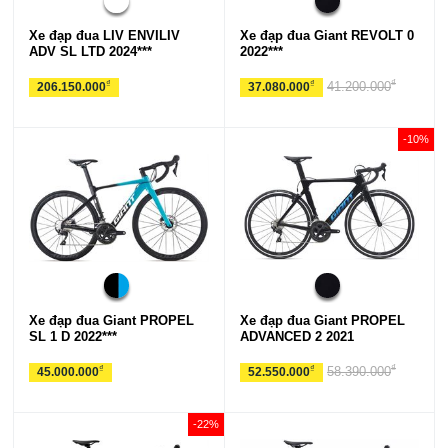
Xe đạp đua LIV ENVILIV
Xe đạp đua Giant REVOLT 0
ADV SL LTD 2024***
2022***
₫
₫
₫
41.200.000
206.150.000
37.080.000
-10%
Xe đạp đua Giant PROPEL
Xe đạp đua Giant PROPEL
SL 1 D 2022***
ADVANCED 2 2021
₫
₫
₫
58.390.000
45.000.000
52.550.000
-22%