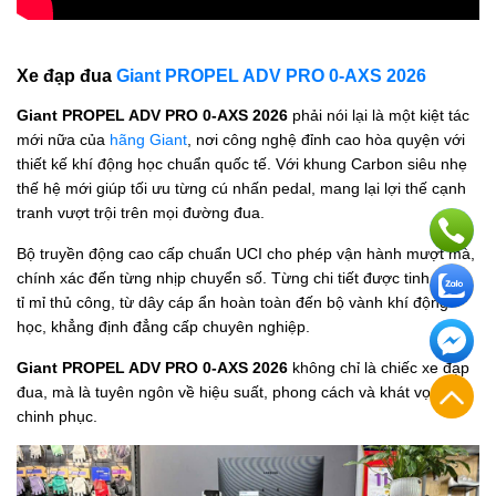
Xe đạp đua
Giant PROPEL ADV PRO 0-AXS 2026
Giant PROPEL ADV PRO 0-AXS 2026
phải nói lại là một kiệt tác
mới nữa của
hãng Giant
, nơi công nghệ đỉnh cao hòa quyện với
thiết kế khí động học chuẩn quốc tế. Với khung Carbon siêu nhẹ
thế hệ mới giúp tối ưu từng cú nhấn pedal, mang lại lợi thế cạnh
tranh vượt trội trên mọi đường đua.
Bộ truyền động cao cấp chuẩn UCI cho phép vận hành mượt mà,
chính xác đến từng nhịp chuyển số. Từng chi tiết được tinh chỉnh
tỉ mỉ thủ công, từ dây cáp ẩn hoàn toàn đến bộ vành khí động
học, khẳng định đẳng cấp chuyên nghiệp.
Giant PROPEL ADV PRO 0-AXS 2026
không chỉ là chiếc xe đạp
đua, mà là tuyên ngôn về hiệu suất, phong cách và khát vọng
chinh phục.