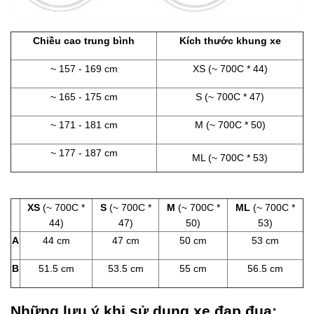
Chiều cao trung bình
Kích thước khung xe
~ 157 - 169 cm
XS (~ 700C * 44)
~ 165 - 175 cm
S (~ 700C * 47)
~ 171 - 181 cm
M (~ 700C * 50)
~ 177 - 187 cm
ML (~ 700C * 53)
XS
(~ 700C *
S
(~ 700C *
M
(~ 700C *
ML
(~ 700C *
44)
47)
50)
53)
A
44 cm
47 cm
50 cm
53 cm
B
51.5 cm
53.5 cm
55 cm
56.5 cm
Những lưu ý khi sử dụng xe đạp đua: