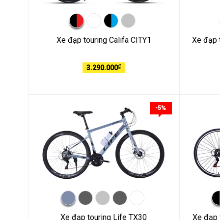
Xe đạp touring Califa CITY1
Xe đạp
₫
3.290.000
-5%
Xe đạp touring Life TX30
Xe đạp 