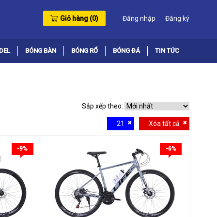
Giỏ hàng (
0
)
Đăng nhập
Đăng ký
DEL
BÓNG BÀN
BÓNG RỔ
BÓNG ĐÁ
TIN TỨC
Sắp xếp theo:
21
Xóa tất cả
-9%
-6%