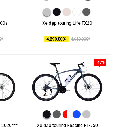
100s
Xe đạp touring Life TX20
₫
₫
₫
0
4.290.000
4.610.000
-17%
2 2026***
Xe đạp touring Fascino FT-750