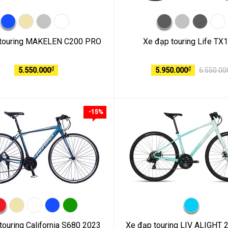
 touring MAKELEN C200 PRO
Xe đạp touring Life TX
₫
₫
5.550.000
5.950.000
6.550.00
-15%
touring California S680 2023
Xe đạp touring LIV ALIGHT 