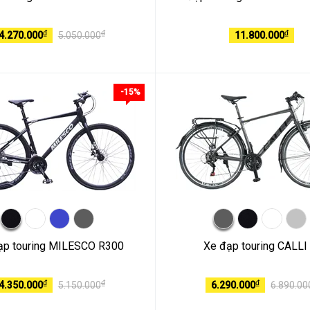
₫
₫
₫
4.270.000
5.050.000
11.800.000
-15%
ạp touring MILESCO R300
Xe đạp touring CALLI 
₫
₫
₫
4.350.000
5.150.000
6.290.000
6.890.00