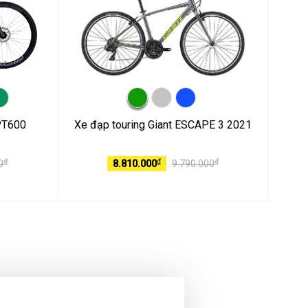
PT600
Xe đạp touring Giant ESCAPE 3 2021
₫
₫
₫
0
8.810.000
9.790.000