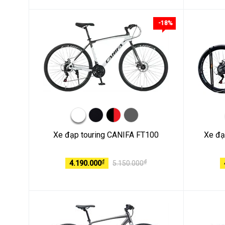
-18%
Xe đạp touring CANIFA FT100
Xe đạ
₫
₫
4.190.000
5.150.000