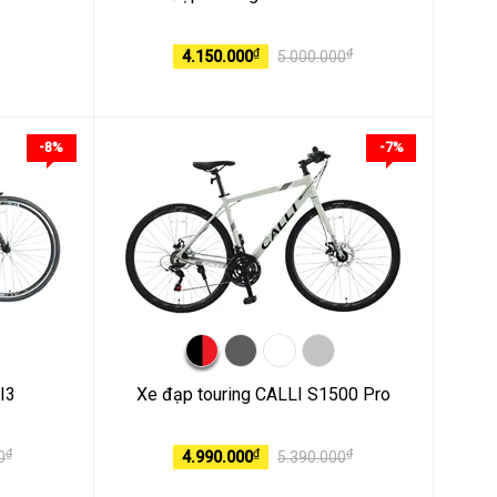
₫
₫
4.150.000
5.000.000
-8%
-7%
I3
Xe đạp touring CALLI S1500 Pro
₫
₫
₫
0
4.990.000
5.390.000