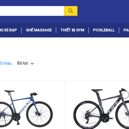
G XE ĐẠP
GHẾ MASSAGE
THIẾT BỊ GYM
PICKLEBALL
PA
Bộ lọc
0 triệu