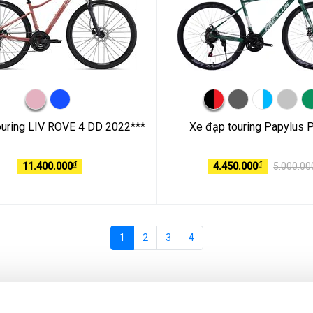
ouring LIV ROVE 4 DD 2022***
Xe đạp touring Papylus 
₫
₫
11.400.000
4.450.000
5.000.00
1
2
3
4