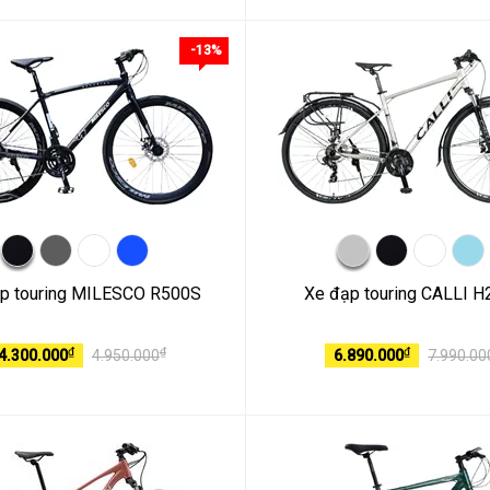
-13%
p touring MILESCO R500S
Xe đạp touring CALLI H
₫
₫
₫
4.300.000
4.950.000
6.890.000
7.990.00