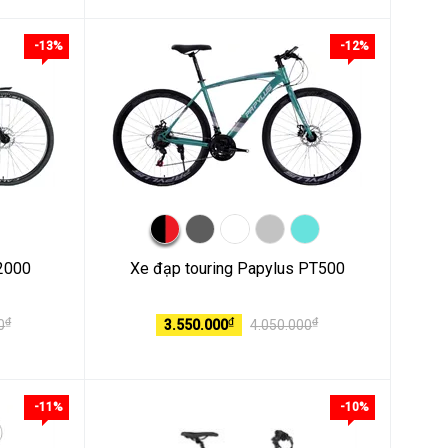
-13%
-12%
2000
Xe đạp touring Papylus PT500
₫
₫
₫
0
3.550.000
4.050.000
-11%
-10%