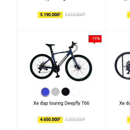
₫
₫
5.190.000
5.510.000
-11%
Xe đạp touring Deepfly T66
Xe đ
₫
₫
4.650.000
5.250.000