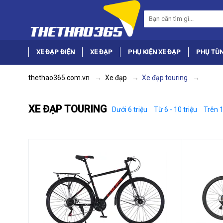
XE ĐẠP ĐIỆN
XE ĐẠP
PHỤ KIỆN XE ĐẠP
PHỤ TÙN
thethao365.com.vn
Xe đạp
Xe đạp touring
XE ĐẠP TOURING
Dưới 6 triệu
Từ 6 - 10 triệu
Trên 1