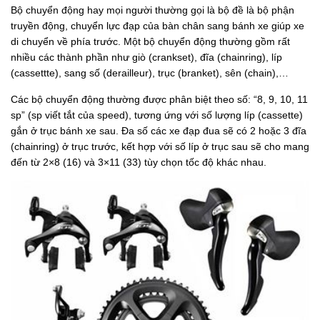
Bộ chuyển động hay mọi người thường gọi là bộ đề là bộ phận
truyền động, chuyển lực đạp của bàn chân sang bánh xe giúp xe
di chuyển về phía trước. Một bộ chuyển động thường gồm rất
nhiều các thành phần như giò (crankset), đĩa (chainring), líp
(cassettte), sang số (derailleur), trục (branket), sên (chain),…
Các bộ chuyển động thường được phân biệt theo số: “8, 9, 10, 11
sp” (sp viết tắt của speed), tương ứng với số lượng líp (cassette)
gắn ở trục bánh xe sau. Đa số các xe đạp đua sẽ có 2 hoặc 3 đĩa
(chainring) ở trục trước, kết hợp với số líp ở trục sau sẽ cho mang
đến từ 2×8 (16) và 3×11 (33) tùy chọn tốc độ khác nhau.