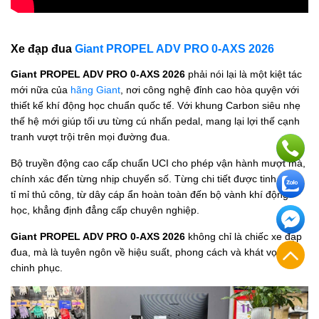
Xe đạp đua
Giant PROPEL ADV PRO 0-AXS 2026
Giant PROPEL ADV PRO 0-AXS 2026
phải nói lại là một kiệt tác
mới nữa của
hãng Giant
, nơi công nghệ đỉnh cao hòa quyện với
thiết kế khí động học chuẩn quốc tế. Với khung Carbon siêu nhẹ
thế hệ mới giúp tối ưu từng cú nhấn pedal, mang lại lợi thế cạnh
tranh vượt trội trên mọi đường đua.
Bộ truyền động cao cấp chuẩn UCI cho phép vận hành mượt mà,
chính xác đến từng nhịp chuyển số. Từng chi tiết được tinh chỉnh
tỉ mỉ thủ công, từ dây cáp ẩn hoàn toàn đến bộ vành khí động
học, khẳng định đẳng cấp chuyên nghiệp.
Giant PROPEL ADV PRO 0-AXS 2026
không chỉ là chiếc xe đạp
đua, mà là tuyên ngôn về hiệu suất, phong cách và khát vọng
chinh phục.