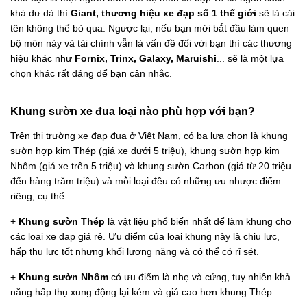
khá dư dả thì
Giant, thương hiệu xe đạp số 1 thế giới
sẽ là cái
tên không thể bỏ qua. Ngược lại, nếu bạn mới bắt đầu làm quen
bộ môn này và tài chính vẫn là vấn đề đối với bạn thì các thương
hiệu khác như
Fornix, Trinx, Galaxy, Maruishi
... sẽ là một lựa
chọn khác rất đáng để bạn cân nhắc.
Khung sườn xe đua loại nào phù hợp với bạn?
Trên thị trường xe đạp đua ở Việt Nam, có ba lựa chọn là khung
sườn hợp kim Thép (giá xe dưới 5 triệu), khung sườn hợp kim
Nhôm (giá xe trên 5 triệu) và khung sườn Carbon (giá từ 20 triệu
đến hàng trăm triệu) và mỗi loại đều có những ưu nhược điểm
riêng, cụ thể:
+
Khung sườn Thép
là vật liệu phổ biến nhất để làm khung cho
các loại xe đạp giá rẻ. Ưu điểm của loại khung này là chịu lực,
hấp thu lực tốt nhưng khối lượng nặng và có thể có rỉ sét.
+
Khung sườn Nhôm
có ưu điểm là nhẹ và cứng, tuy nhiên khả
năng hấp thụ xung động lại kém và giá cao hơn khung Thép.