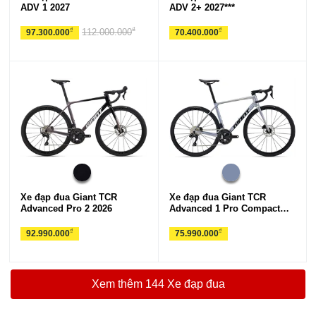
ADV 1 2027
ADV 2+ 2027***
₫
₫
₫
112.000.000
97.300.000
70.400.000
Xe đạp đua Giant TCR
Xe đạp đua Giant TCR
Advanced Pro 2 2026
Advanced 1 Pro Compact
2026
₫
₫
92.990.000
75.990.000
Xem thêm 144 Xe đạp đua