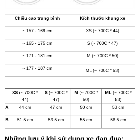
Chiều cao trung bình
Kích thước khung xe
~ 157 - 169 cm
XS (~ 700C * 44)
~ 165 - 175 cm
S (~ 700C * 47)
~ 171 - 181 cm
M (~ 700C * 50)
~ 177 - 187 cm
ML (~ 700C * 53)
XS
(~ 700C *
S
(~ 700C *
M
(~ 700C *
ML
(~ 700C *
44)
47)
50)
53)
A
44 cm
47 cm
50 cm
53 cm
B
51.5 cm
53.5 cm
55 cm
56.5 cm
Những lưu ý khi sử dụng xe đạp đua: