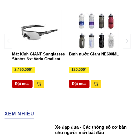
ant
Mắt Kính GIANT Sunglasses
Bình nước Giant NE600ML
Túi 
Stratos Nxt Varia Gradient
TUI
₫
₫
2.490.000
120.000
265
Đặt mua
Đặt mua
Đặ
XEM NHIỀU
Xe đạp đua - Các thông số cơ bản
cho người mới bắt đầu