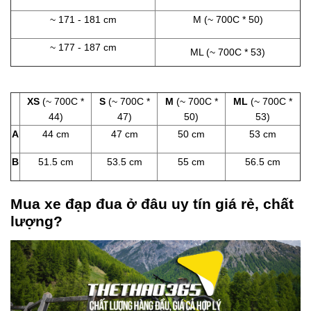
~ 171 - 181 cm
M (~ 700C * 50)
~ 177 - 187 cm
ML (~ 700C * 53)
XS
(~ 700C *
S
(~ 700C *
M
(~ 700C *
ML
(~ 700C *
44)
47)
50)
53)
A
44 cm
47 cm
50 cm
53 cm
B
51.5 cm
53.5 cm
55 cm
56.5 cm
Mua xe đạp đua ở đâu uy tín giá rẻ, chất
lượng?