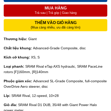
MUA HÀNG
Trả sau | Trả góp | Giao hàng
THÊM VÀO GIỎ HÀNG
(Mua càng nhiều, ưu đãi càng lớn)
Thương hiệu:
Giant
Chất liệu khung:
Advanced-Grade Composite, disc
Kích cỡ khung:
XS, S
Loại phanh:
SRAM Rival eTap AXS hydraulic, SRAM PaceLine
rotors [F]160mm, [R]140mm
Phuộc giảm xóc:
Advanced SL-Grade Composite, full-composite
OverDrive Aero steerer, disc
Líp:
SRAM Rival, 12-speed, 10×28
Giò đĩa:
SRAM Rival D1 DUB, 35/48 with Giant Power Halo
power meter