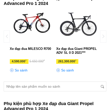
Advanced Pro 1 2024
PEL
Xe đạp đua MILESCO R700
Xe đạp đua Giant PROPEL
Xe đ
ADV SL 0 D 2021***
₫
₫
₫
5.650.000
4.590.000
261.300.000
11.
So sánh
So sánh
S
Phụ kiện phù hợp Xe đạp đua Giant Propel
Advanced Pro 1 2024