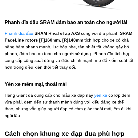
Phanh đĩa dầu SRAM đảm bảo an toàn cho người lái
Phanh đĩa dầu
SRAM Rival eTap AXS
cùng với đĩa phanh
SRAM
PaceLine rotors [F]160mm, [R]140mm
tích hợp cho xe có khả
năng hãm phanh mạnh, lực bóp nhẹ, tản nhiệt tốt không gây bó
phanh, đảm bảo an toàn cho người sử dụng. Phanh đĩa tích hợp
cung cấp công suất dừng và điều chỉnh mạnh mẽ để kiểm soát tốt
hơn trong điều kiện thời tiết thay đổi.
Yên xe mềm mại, thoải mái
Hãng Giant đã cung cấp cho mẫu xe đạp này
yên xe
có lớp đệm
vừa phải, đem đến sự thanh mảnh đúng với kiểu dáng xe thể
thao, nhưng vẫn giúp người đạp có cảm giác thoải mái, êm ái khi
ngồi lâu.
Cách chọn khung xe đạp đua phù hợp