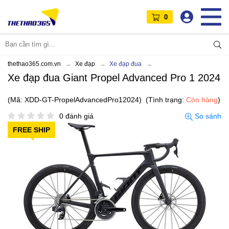
0
thethao365.com.vn
Xe đạp
Xe đạp đua
Xe đạp đua Giant Propel Advanced Pro 1 2024
(Mã: XDD-GT-PropelAdvancedPro12024)
(Tình trạng:
Còn hàng
)
0 đánh giá
So sánh
FREE SHIP