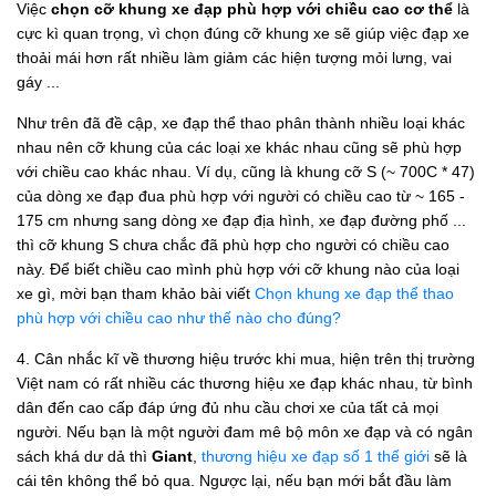
Việc
chọn cỡ khung xe đạp phù hợp với chiều cao cơ thể
là
cực kì quan trọng, vì chọn đúng cỡ khung xe sẽ giúp việc đạp xe
thoải mái hơn rất nhiều làm giảm các hiện tượng mỏi lưng, vai
gáy ...
Như trên đã đề cập, xe đạp thể thao phân thành nhiều loại khác
nhau nên cỡ khung của các loại xe khác nhau cũng sẽ phù hợp
với chiều cao khác nhau. Ví dụ, cũng là khung cỡ S (~ 700C * 47)
của dòng xe đạp đua phù hợp với người có chiều cao từ ~ 165 -
175 cm nhưng sang dòng xe đạp địa hình, xe đạp đường phố ...
thì cỡ khung S chưa chắc đã phù hợp cho người có chiều cao
này. Để biết chiều cao mình phù hợp với cỡ khung nào của loại
xe gì, mời bạn tham khảo bài viết
Chọn khung xe đạp thể thao
phù hợp với chiều cao như thế nào cho đúng?
4. Cân nhắc kĩ về thương hiệu trước khi mua, hiện trên thị trường
Việt nam có rất nhiều các thương hiệu xe đạp khác nhau, từ bình
dân đến cao cấp đáp ứng đủ nhu cầu chơi xe của tất cả mọi
người. Nếu bạn là một người đam mê bộ môn xe đạp và có ngân
sách khá dư dả thì
Giant
,
thương hiệu xe đạp số 1 thế giới
sẽ là
cái tên không thể bỏ qua. Ngược lại, nếu bạn mới bắt đầu làm