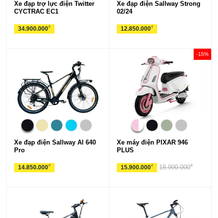
Xe đạp trợ lực điện Twitter
Xe đạp điện Sallway Strong
CYCTRAC EC1
02/24
₫
₫
34.900.000
12.850.000
-15%
Xe đạp điện Sallway Al 640
Xe máy điện PIXAR 946
Pro
PLUS
₫
₫
₫
18.900.000
14.850.000
15.900.000