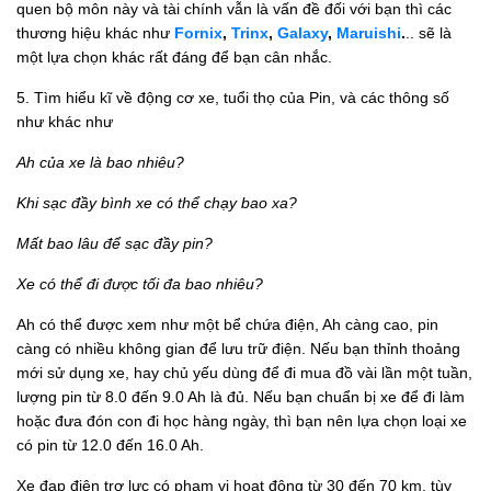
quen bộ môn này và tài chính vẫn là vấn đề đối với bạn thì các
thương hiệu khác như
Fornix
,
Trinx
,
Galaxy
,
Maruishi
.
.. sẽ là
một lựa chọn khác rất đáng để bạn cân nhắc.
5. Tìm hiểu kĩ về động cơ xe, tuổi thọ của Pin, và các thông số
như khác như
Ah của xe là bao nhiêu?
Khi sạc đầy bình xe có thể chạy bao xa?
Mất bao lâu để sạc đầy pin?
Xe có thể đi được tối đa bao nhiêu?
Ah có thể được xem như một bể chứa điện, Ah càng cao, pin
càng có nhiều không gian để lưu trữ điện. Nếu bạn thỉnh thoảng
mới sử dụng xe, hay chủ yếu dùng để đi mua đồ vài lần một tuần,
lượng pin từ 8.0 đến 9.0 Ah là đủ. Nếu bạn chuẩn bị xe để đi làm
hoặc đưa đón con đi học hàng ngày, thì bạn nên lựa chọn loại xe
có pin từ 12.0 đến 16.0 Ah.
Xe đạp điện trợ lực có phạm vi hoạt động từ 30 đến 70 km, tùy