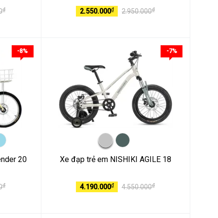
₫
₫
₫
0
2.550.000
2.950.000
-8%
-7%
ender 20
Xe đạp trẻ em NISHIKI AGILE 18
₫
₫
₫
0
4.190.000
4.550.000