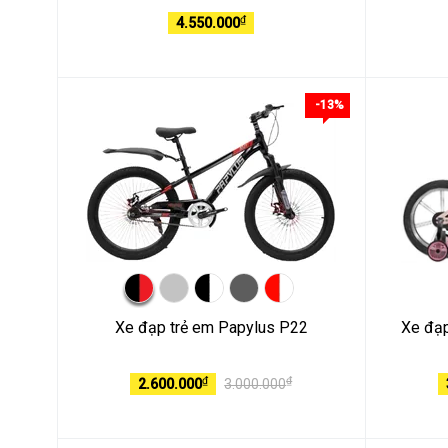
₫
4.550.000
-13%
Xe đạp trẻ em Papylus P22
Xe đạp
₫
₫
2.600.000
3.000.000