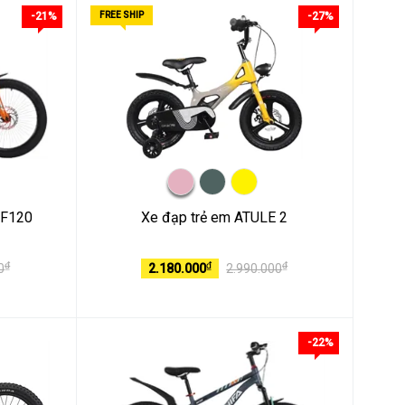
-21%
FREE SHIP
-27%
MF120
Xe đạp trẻ em ATULE 2
₫
₫
₫
0
2.180.000
2.990.000
-22%