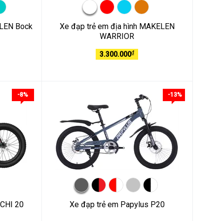
ELEN Bock
Xe đạp trẻ em địa hình MAKELEN
WARRIOR
₫
3.300.000
-8%
-13%
ACHI 20
Xe đạp trẻ em Papylus P20