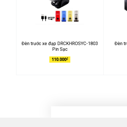
Đèn trước xe đạp DRCKHROSYC-1803
Đèn t
Pin Sạc
₫
110.000