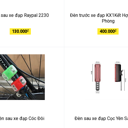
 sau xe đạp Raypal 2230
Đèn trước xe đạp KX1Kết H
Phòng
₫
₫
130.000
400.000
èn sau xe đạp Cóc Đôi
Đèn sau xe đạp Cọc Yên 