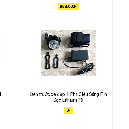
₫
368.000
i
Đèn trước xe đạp 1 Pha Siêu Sáng Pin
Sạc Lithium T6
₫
0