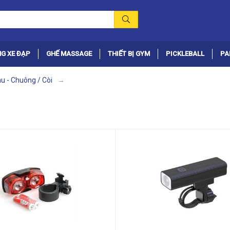
G XE ĐẠP
GHẾ MASSAGE
THIẾT BỊ GYM
PICKLEBALL
PA
au - Chuông / Còi