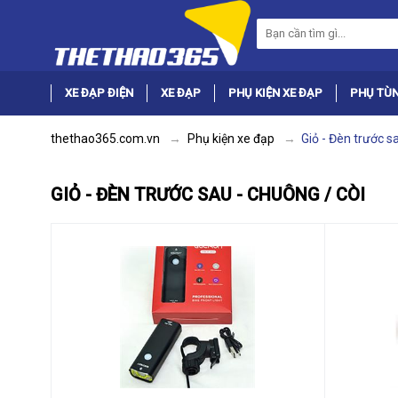
XE ĐẠP ĐIỆN
XE ĐẠP
PHỤ KIỆN XE ĐẠP
PHỤ TÙN
thethao365.com.vn
Phụ kiện xe đạp
Giỏ - Đèn trước s
GIỎ - ĐÈN TRƯỚC SAU - CHUÔNG / CÒI