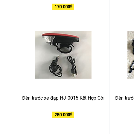
₫
170.000
Đèn trước xe đạp HJ-0015 Kết Hợp Còi
Đèn trướ
₫
280.000