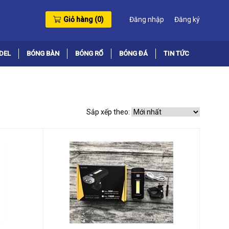
Giỏ hàng (
0
)
Đăng nhập
Đăng ký
DEL
BÓNG BÀN
BÓNG RỔ
BÓNG ĐÁ
TIN TỨC
Sắp xếp theo: