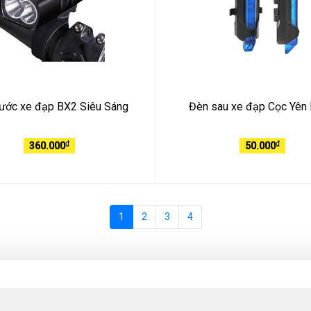
rước xe đạp BX2 Siêu Sáng
Đèn sau xe đạp Cọc Yên 
₫
₫
360.000
50.000
1
2
3
4