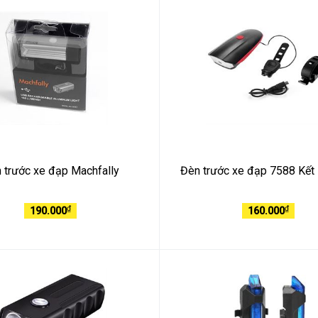
 trước xe đạp Machfally
Đèn trước xe đạp 7588 Kết
₫
₫
190.000
160.000