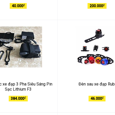
₫
₫
40.000
200.000
c xe đạp 3 Pha Siêu Sáng Pin
Đèn sau xe đạp Rub
Sạc Lithium F3
₫
₫
384.000
46.000