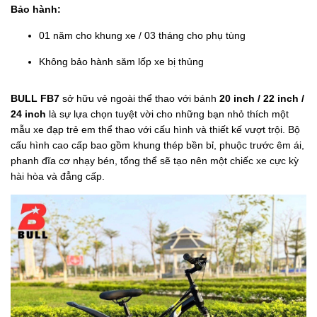
Bảo hành:
01 năm cho khung xe / 03 tháng cho phụ tùng
Không bảo hành săm lốp xe bị thủng
BULL FB7
sở hữu vẻ ngoài thể thao với bánh
20 inch / 22 inch /
24 inch
là sự lựa chọn tuyệt vời cho những bạn nhỏ thích một
mẫu xe đạp trẻ em thể thao với cấu hình và thiết kế vượt trội. Bộ
cấu hình cao cấp bao gồm khung thép bền bỉ, phuộc trước êm ái,
phanh đĩa cơ nhạy bén, tổng thể sẽ tạo nên một chiếc xe cực kỳ
hài hòa và đẳng cấp.