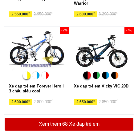
Warrior
₫
₫
₫
₫
2.950.000
3.290.000
2.550.000
2.600.000
-7%
-7%
Xe đạp trẻ em Forever Hero I
Xe đạp trẻ em Vicky VIC 20D
3 chấu siêu cool
₫
₫
₫
₫
2.800.000
2.850.000
2.600.000
2.650.000
Xem thêm 68 Xe đạp trẻ em