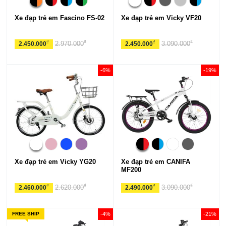
Xe đạp trẻ em Fascino FS-02
Xe đạp trẻ em Vicky VF20
₫
₫
₫
₫
2.970.000
3.090.000
2.450.000
2.450.000
-6%
-19%
Xe đạp trẻ em Vicky YG20
Xe đạp trẻ em CANIFA
MF200
₫
₫
₫
₫
2.620.000
3.090.000
2.460.000
2.490.000
FREE SHIP
-4%
-21%