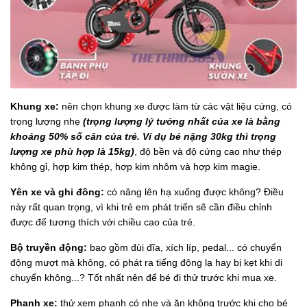
Khung xe:
nên chọn khung xe được làm từ các vật liệu cứng, có
trọng lượng nhẹ
(trọng lượng lý tưởng nhất của xe là bằng
khoảng 50% số cân của trẻ. Ví dụ bé nặng 30kg thì trọng
lượng xe phù hợp là 15kg)
, độ bền và độ cứng cao như thép
không gỉ, hợp kim thép, hợp kim nhôm và hợp kim magie.
Yên xe và ghi đông:
có nâng lên hạ xuống được không? Điều
này rất quan trọng, vì khi trẻ em phát triển sẽ cần điều chỉnh
được để tương thích với chiều cao của trẻ.
Bộ truyền động:
bao gồm đùi đĩa, xích líp, pedal... có chuyển
động mượt mà không, có phát ra tiếng động lạ hay bị kẹt khi di
chuyển không...? Tốt nhất nên để bé đi thử trước khi mua xe.
Phanh xe:
thử xem phanh có nhẹ và ăn không trước khi cho bé