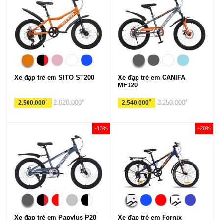
Xe đạp trẻ em SITO ST200
Xe đạp trẻ em CANIFA
MF120
₫
₫
₫
₫
2.620.000
3.250.000
2.500.000
2.540.000
-13%
-20%
Xe đạp trẻ em Papylus P20
Xe đạp trẻ em Fornix