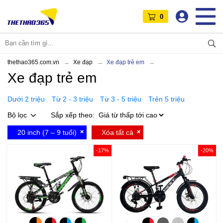
0
thethao365.com.vn
Xe đạp
Xe đạp trẻ em
Xe đạp trẻ em
Dưới 2 triệu
Từ 2 - 3 triệu
Từ 3 - 5 triệu
Trên 5 triệu
Bộ lọc
Sắp xếp theo:
20 inch (7 – 9 tuổi)
Xóa tất cả
-17%
-20%