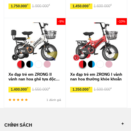
₫
₫
₫
₫
1.900.000
1.600.000
1.750.000
1.450.000
-9%
-10%
Xe đạp trẻ em
ZRONG
II
Xe đạp trẻ em
ZRONG
I vành
vành nan hoa ghế tựa độc
nan hoa thường khỏe khoắn
đáo
₫
₫
₫
₫
1.550.000
1.500.000
1.400.000
1.350.000
1 đánh giá
CHÍNH SÁCH