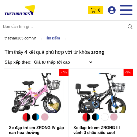
0
thethao365.com.vn
Tìm kiếm
Tìm thấy 4 kết quả phù hợp với từ khóa
zrong
Sắp xếp theo:
-7%
-9%
Xe đạp trẻ em
ZRONG
IV gấp
Xe đạp trẻ em
ZRONG
III
nan hoa thường
vành 3 chấu siêu cool