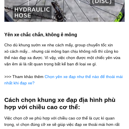
Yên xe chắc chắn, không ê mông
Cho dù khung sườn xe nhẹ cách mấy, group chuyển tốc xịn
xò cách mấy... nhưng cái mông bạn chịu không nổi thì cũng ko
thể nào đạp xa được. Vì vậy, việc chọn được một chiếc yên vừa
vặn êm ái là rất quan trọng bất kể bạn đi loại xe gì.
>>> Tham khảo thêm
Chọn yên xe đạp như thế nào để thoải mái
nhất khi đạp xe?
Cách chọn khung xe đạp địa hình phù
hợp với chiều cao cơ thể:
Việc chọn cỡ xe phù hợp với chiều cao cơ thể là cực kì quan
trọng, vì chọn đúng cỡ xe sẽ giúp việc đạp xe thoải mái hơn rất