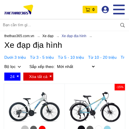
0
thethao365.com.vn
Xe đạp
Xe đạp địa hình
Xe đạp địa hình
Dưới 3 triệu
Từ 3 - 5 triệu
Từ 5 - 10 triệu
Từ 10 - 20 triệu
Trên
Bộ lọc
Sắp xếp theo:
24
Xóa tất cả
-15%