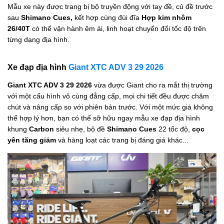
Mẫu xe này được trang bị bộ truyền động với tay đề, củ đề trước
sau
Shimano Cues,
kết hợp cùng đùi đĩa
Hợp kim nhôm
26/40T
có thể vận hành êm ái, linh hoạt chuyển đổi tốc độ trên
từng dạng địa hình.
Xe đạp địa hình
Giant XTC ADV 3 29 2026
Giant XTC ADV 3 29 2026
vừa được Giant cho ra mắt thị trường
với một cấu hình vô cùng đẳng cấp, mọi chi tiết đều được chăm
chút và nâng cấp so với phiên bản trước. Với một mức giá không
thể hợp lý hơn, bạn có thể sỡ hữu ngay mẫu xe đạp địa hình
khung
Carbon
siêu nhẹ, bộ đề
Shimano Cues
22 tốc độ,
cọc
yên tăng giảm
và hàng loạt các trang bị đáng giá khác...