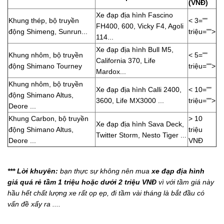
(VNĐ)
Xe đạp địa hình Fascino
Khung thép, bộ truyền
< 3=""
FH400, 600, Vicky F4, Agoli
động Shimeng, Sunrun...
triệu="">
114...
Xe đạp địa hình Bull M5,
Khung nhôm, bộ truyền
< 5=""
California 370, Life
động Shimano Tourney
triệu="">
Mardox...
Khung nhôm, bộ truyền
Xe đạp địa hình Calli 2400,
< 10=""
động Shimano Altus,
3600, Life MX3000 ...
triệu="">
Deore ...
Khung Carbon, bộ truyền
> 10
Xe đạp địa hình Sava Deck,
động Shimano Altus,
triệu
Twitter Storm, Nesto Tiger ...
Deore ...
VNĐ
*** Lời khuyên:
bạn thực sự không nên mua
xe đạp địa hình
giá quá rẻ tầm 1 triệu hoặc dưới 2 triệu VNĐ
vì với tầm giá này
hầu hết chất lượng xe rất ọp ẹp, đi tầm vài tháng là bắt đầu có
vấn đề xẩy ra ....