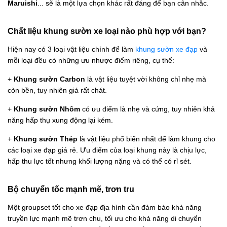
Maruishi
... sẽ là một lựa chọn khác rất đáng để bạn cân nhắc.
Chất liệu khung sườn xe loại nào phù hợp với bạn?
Hiện nay có 3 loại vật liệu chính để làm
khung sườn xe đạp
và
mỗi loại đều có những ưu nhược điểm riêng, cụ thể:
+
Khung sườn Carbon
là vật liệu tuyệt vời không chỉ nhẹ mà
còn bền, tuy nhiên giá rất chát.
+
Khung sườn Nhôm
có ưu điểm là nhẹ và cứng, tuy nhiên khả
năng hấp thụ xung động lại kém.
+
Khung sườn Thép
là vật liệu phổ biến nhất để làm khung cho
các loại xe đạp giá rẻ. Ưu điểm của loại khung này là chịu lực,
hấp thu lực tốt nhưng khối lượng nặng và có thể có rỉ sét.
Bộ chuyển tốc mạnh mẽ, trơn tru
Một groupset tốt cho xe đạp địa hình cần đảm bảo khả năng
truyền lực mạnh mẽ trơn chu, tối ưu cho khả năng di chuyển