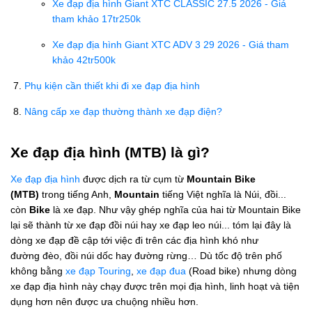
Xe đạp địa hình Giant XTC CLASSIC 27.5 2026 - Giá
tham khảo 17tr250k
Xe đạp địa hình Giant XTC ADV 3 29 2026 - Giá tham
khảo 42tr500k
Phụ kiện cần thiết khi đi xe đạp địa hình
Nâng cấp xe đạp thường thành xe đạp điện?
Xe đạp địa hình (MTB) là gì?
Xe đạp địa hình
được dịch ra từ cụm từ
Mountain Bike
(MTB)
trong tiếng Anh,
Mountain
tiếng Việt nghĩa là Núi, đồi...
còn
Bike
là xe đạp. Như vậy ghép nghĩa của hai từ Mountain Bike
lại sẽ thành từ xe đạp đồi núi hay xe đạp leo núi... tóm lại đây là
dòng xe đạp đề cập tới việc đi trên các địa hình khó như
đường đèo, đồi núi dốc hay đường rừng… Dù tốc độ trên phố
không bằng
xe đạp Touring
,
xe đạp đua
(Road bike) nhưng dòng
xe đạp địa hình này chạy được trên mọi địa hình, linh hoạt và tiện
dụng hơn nên được ưa chuộng nhiều hơn.