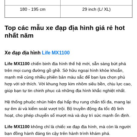
180 - 195 cm
29 inch (L/ XL)
Top các mẫu xe đạp địa hình giá rẻ hot
nhất năm
Xe đạp địa hình
Life MX1100
Life MX1100
chiến binh địa hình thế hệ mới, sẵn sàng bứt phá
trên mọi cung đường gồ ghề. Sở hữu ngoại hình khỏe khoắn,
mạnh mẽ cùng nhiều phiên bản màu sắc để bạn lựa chọn phù
hợp với sở thích. Với khung hợp kim nhôm siêu bền, chịu lực cao,
giúp bạn tự tin chinh phục cả những địa hình khắc nghiệt nhất.
Hệ thống phuộc nhún hiện đại hấp thụ rung chấn tối đa, mang lại
sự êm ái và kiểm soát vượt trội. Bộ truyền động đa tốc độ linh
hoạt, cho phép chuyển số mượt mà và duy trì sức mạnh ổn định.
Life MX1100
không chỉ là chiếc xe đạp địa hình, mà còn là người
bạn đồng hành đáng tin cậy trên hành trình khám phá.