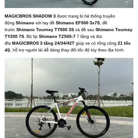
MAGICBROS SHADOW 3
được trang bị hệ thống truyền
động
Shimano
với tay đề
Shimano EF500 3x7S
, đề
trước
Shimano Tourney TY500 3S
và đề sau
Shimano Tourney
TY200 7S
. Bộ líp
Shimano TZ500-7
7 tầng và đùi
đĩa
MAGICBROS 3 tầng 24/34/42T
giúp xe có tổng cộng
21 tốc
độ
, hỗ trợ người lái dễ dàng thay đổi tốc độ tùy theo địa hình.