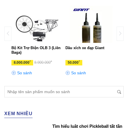
p
Bộ Kit Trợ Điện OLB 3 (Liền
Dầu xích xe đạp Giant
Mỡ x
Baga)
₫
₫
₫
8.900.000
8.000.000
50.000
110
So sánh
So sánh
S
XEM NHIỀU
Tìm hiểu luật chơi Pickleball tất tần