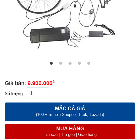
₫
Giá bán:
9.900.000
Số lượng
MẶC CẢ GIÁ
(100% rẻ hơn Shopee, Titok, Lazada)
MUA HÀNG
Trả sau | Trả góp | Giao hàng