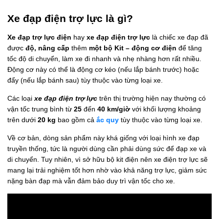
Xe đạp điện trợ lực là gì?
Xe đạp trợ lực điện
hay
xe đạp điện trợ lực
là chiếc xe đạp đã
được
độ, nâng cấp
thêm
một bộ Kit – động cơ điện
để tăng
tốc độ di chuyển, làm xe đi nhanh và nhẹ nhàng hơn rất nhiều.
Động cơ này có thể là động cơ kéo (nếu lắp bánh trước) hoặc
đẩy (nếu lắp bánh sau) tùy thuộc vào từng loại xe.
Các loại
xe đạp điện trợ lực
trên thị trường hiện nay thường có
vận tốc trung bình từ
25
đến
40 km/giờ
với khối lượng khoảng
trên dưới
20 kg
bao gồm cả
ắc quy
tùy thuộc vào từng loại xe.
Về cơ bản, dòng sản phẩm này khá giống với loại hình xe đạp
truyền thống, tức là người dùng cần phải dùng sức để đạp xe và
di chuyển. Tuy nhiên, vì sở hữu bộ kit điện nên xe điện trợ lực sẽ
mang lại trải nghiệm tốt hơn nhờ vào khả năng trợ lực, giảm sức
nặng bàn đạp mà vẫn đảm bảo duy trì vận tốc cho xe.