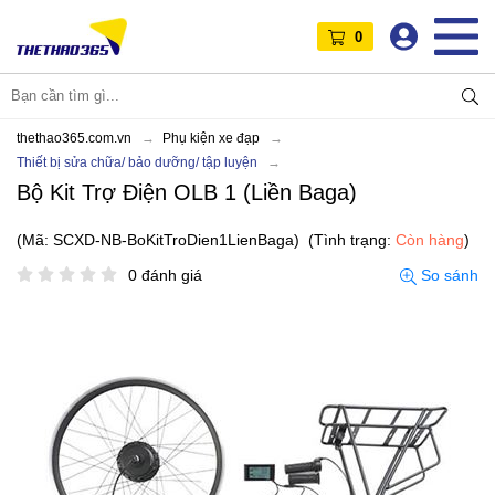
0
thethao365.com.vn
Phụ kiện xe đạp
Thiết bị sửa chữa/ bảo dưỡng/ tập luyện
Bộ Kit Trợ Điện OLB 1 (Liền Baga)
(Mã: SCXD-NB-BoKitTroDien1LienBaga)
(Tình trạng:
Còn hàng
)
0 đánh giá
So sánh