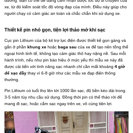
đường. Bạn có thể dễ dàng cảm nhận được tốc độ di chuyển của
xe, từ đó kiểm soát tốc độ vòng đạp của mình. Điều này giúp cho
người chạy có cảm giác an toàn và chắc chắn khi sử dụng xe.
Thiết kế pin nhỏ gọn, tiện lợi tháo mở khi sạc
Cục pin Lithium của bộ kit trợ lực điện được thiết kế gọn gàng và
gắn ở phần
khung xe
hoặc
baga sau
của xe để tạo nên tổng thể
ngoại hình tinh tế, không tạo cảm giác thô hay nặng nề. Sau mỗi
hành trình, nếu như pin báo hiệu ở mức yếu thì mẫu xe này đã
được cải tiến với tính năng sạc nhanh chỉ cần mất khoảng
4 giờ
để sạc đầy
thay vì 6-8 giờ như các mẫu xe đạp điện thông
thường.
Pin Lithium có tuổi thọ lên tới 1000 lần sạc, độ bền kéo dài trong
3-5 năm tùy nhu cầu sử dụng. Đồng thời pin có thể tháo rời để
mang đi sạc, hoặc cắm sạc ngay trên xe, vô cùng tiện lợi.