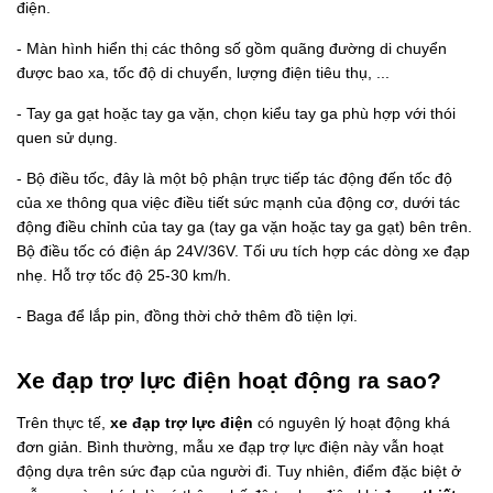
điện.
- Màn hình hiển thị các thông số gồm quãng đường di chuyển
được bao xa, tốc độ di chuyển, lượng điện tiêu thụ, ...
- Tay ga gạt hoặc tay ga vặn, chọn kiểu tay ga phù hợp với thói
quen sử dụng.
- Bộ điều tốc, đây là một bộ phận trực tiếp tác động đến tốc độ
của xe thông qua việc điều tiết sức mạnh của động cơ, dưới tác
động điều chỉnh của tay ga (tay ga vặn hoặc tay ga gạt) bên trên.
Bộ điều tốc có điện áp 24V/36V. Tối ưu tích hợp các dòng xe đạp
nhẹ. Hỗ trợ tốc độ 25-30 km/h.
- Baga để lắp pin, đồng thời chở thêm đồ tiện lợi.
Xe đạp trợ lực điện hoạt động ra sao?
Trên thực tế,
xe đạp trợ lực điện
có nguyên lý hoạt động khá
đơn giản. Bình thường, mẫu xe đạp trợ lực điện này vẫn hoạt
động dựa trên sức đạp của người đi. Tuy nhiên, điểm đặc biệt ở