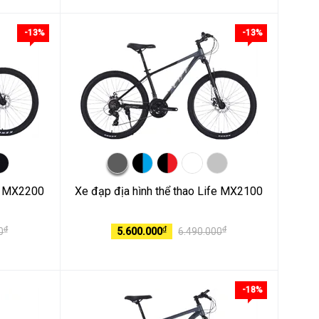
-13%
-13%
fe MX2200
Xe đạp địa hình thể thao Life MX2100
₫
₫
₫
0
5.600.000
6.490.000
-18%