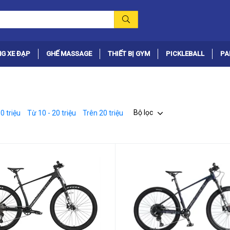
G XE ĐẠP
GHẾ MASSAGE
THIẾT BỊ GYM
PICKLEBALL
PA
Bộ lọc
0 triệu
Từ 10 - 20 triệu
Trên 20 triệu