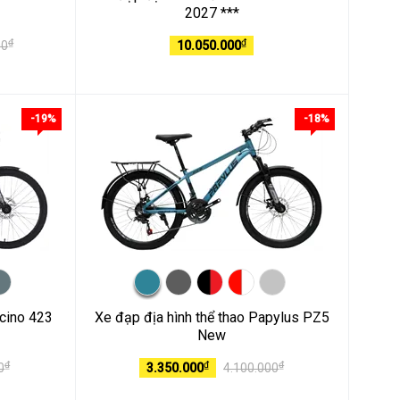
2027 ***
₫
₫
00
10.050.000
-19%
-18%
scino 423
Xe đạp địa hình thể thao Papylus PZ5
New
₫
₫
₫
0
3.350.000
4.100.000