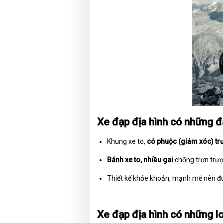
Xe đạp địa hình có những đ
Khung xe to,
có phuộc (giảm xóc) tr
Bánh xe to, nhiều gai
chống trơn trượ
Thiết kế khỏe khoắn, mạnh mẽ nên đư
Xe đạp địa hình có những l