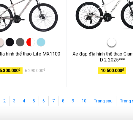
ịa hình thể thao Life MX1100
Xe đạp địa hình thể thao Gia
D 2 2025***
₫
₫
₫
5.300.000
6.290.000
10.500.000
2
3
4
5
6
7
8
9
10
Trang sau
Trang 