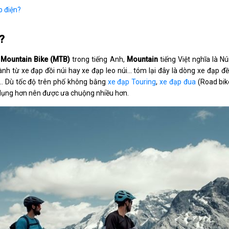
p điện?
?
ừ
Mountain Bike (MTB)
trong tiếng Anh,
Mountain
tiếng Việt nghĩa là Núi
nh từ xe đạp đồi núi hay xe đạp leo núi... tóm lại đây là dòng xe đạp đề
… Dù tốc độ trên phố không bằng
xe đạp Touring
,
xe đạp đua
(Road bik
n dụng hơn nên được ưa chuộng nhiều hơn.