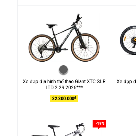
Xe đạp địa hình thể thao Giant XTC SLR
Xe đạp đị
LTD 2 29 2026***
₫
32.300.000
-19%