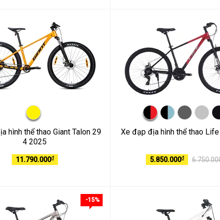
a hình thể thao Giant Talon 29
Xe đạp địa hình thể thao Li
4 2025
₫
₫
11.790.000
5.850.000
6.750.00
-15%