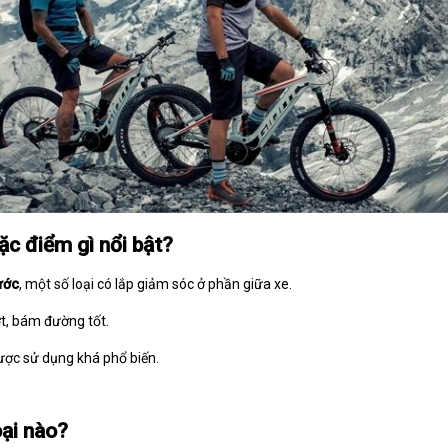
ặc điểm gì nổi bật?
ước
, một số loại có lắp giảm sóc ở phần giữa xe.
t, bám đường tốt.
ợc sử dụng khá phổ biến.
oại nào?