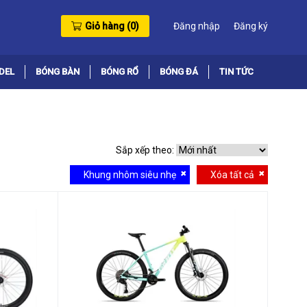
Giỏ hàng (
0
)
Đăng nhập
Đăng ký
DEL
BÓNG BÀN
BÓNG RỔ
BÓNG ĐÁ
TIN TỨC
Sắp xếp theo:
Khung nhôm siêu nhẹ
Xóa tất cả