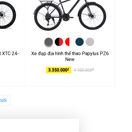
nt XTC 24-
Xe đạp địa hình thể thao Papylus PZ6
New
₫
₫
3.350.000
4.100.000
cuối