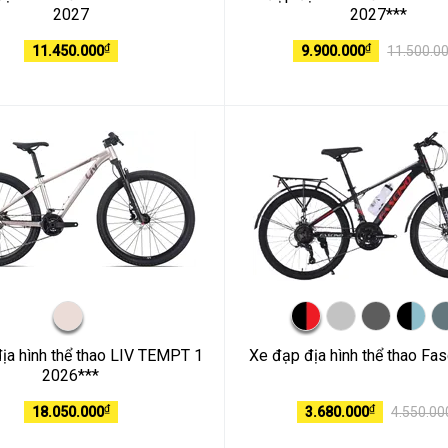
2027
2027***
₫
₫
11.450.000
9.900.000
11.500.0
ịa hình thể thao LIV TEMPT 1
Xe đạp địa hình thể thao Fa
2026***
₫
₫
18.050.000
3.680.000
4.550.00