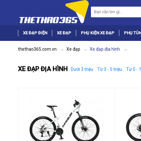
XE ĐẠP ĐIỆN
XE ĐẠP
PHỤ KIỆN XE ĐẠP
PHỤ TÙN
thethao365.com.vn
Xe đạp
Xe đạp địa hình
XE ĐẠP ĐỊA HÌNH
Dưới 3 triệu
Từ 3 - 5 triệu
Từ 5 - 1