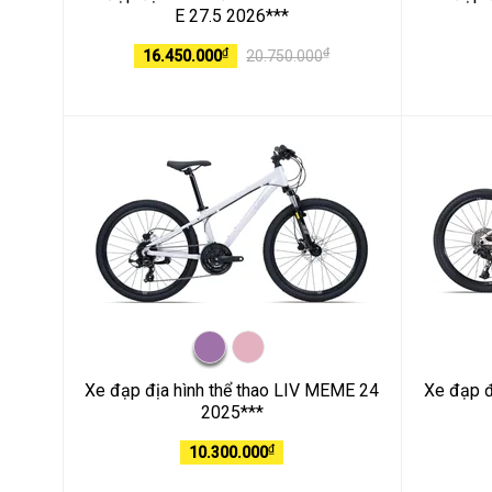
E 27.5 2026***
₫
₫
16.450.000
20.750.000
Xe đạp địa hình thể thao LIV MEME 24
Xe đạp đ
2025***
₫
10.300.000