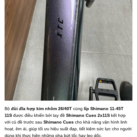
Bộ
đùi đĩa hợp kim nhôm 26/40T
cùng
líp Shimano 11-45T
11S
được điều khiển bởi tay đề
Shimano Cues 2x11S
kết hợp
với củ đề trước sau
Shimano Cues
cho khả năng vận hình linh
hoạt, êm ái, giúp tối ưu hiệu suất đạp, tiết kiệm sức lực cho người
dùng khi thực hiện những pha bứt tốc hay leo dốc.