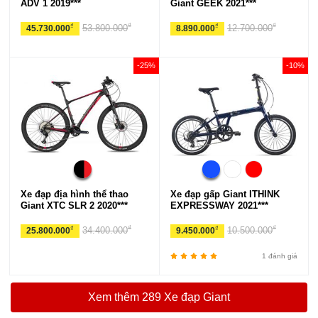
ADV 1 2019***
Giant GEEK 2021***
₫
₫
₫
₫
53.800.000
12.700.000
45.730.000
8.890.000
-25%
-10%
Xe đạp địa hình thể thao
Xe đạp gấp Giant ITHINK
Giant XTC SLR 2 2020***
EXPRESSWAY 2021***
₫
₫
₫
₫
34.400.000
10.500.000
25.800.000
9.450.000
1 đánh giá
Xem thêm 289 Xe đạp Giant