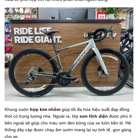
Khung sườn
hợp kim nhôm
giúp tối đa hóa hiệu suất đạp đồng
thời có trọng lượng nhẹ. Ngoài ra, lớp
sơn tĩnh điện
được phủ ở
bên ngoài sẽ giúp cho màu sơn đen bóng của xe luôn bền bỉ. Hệ
thống dây cáp được chạy âm sườn mang lại sự tinh tế, gọn gàng
cho xe.