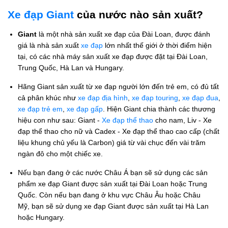
Xe đạp Giant
của nước nào sản xuất?
Giant
là một nhà sản xuất xe đạp của Đài Loan, được đánh
giá là nhà sản xuất
xe đạp
lớn nhất thế giới ở thời điểm hiện
tại, có các nhà máy sản xuất xe đạp được đặt tại Đài Loan,
Trung Quốc, Hà Lan và Hungary.
Hãng Giant sản xuất từ xe đạp người lớn đến trẻ em, có đủ tất
cả phân khúc như
xe đạp địa hình
,
xe đạp touring
,
xe đạp đua
,
xe đạp trẻ em
,
xe đạp gấp
. Hiện Giant chia thành các thương
hiệu con như sau: Giant -
Xe đạp thể thao
cho nam, Liv - Xe
đạp thể thao cho nữ và Cadex - Xe đạp thể thao cao cấp (chất
liệu khung chủ yếu là Carbon) giá từ vài chục đến vài trăm
ngàn đô cho một chiếc xe.
Nếu bạn đang ở các nước Châu Á bạn sẽ sử dụng các sản
phẩm xe đạp Giant được sản xuất tại Đài Loan hoặc Trung
Quốc. Còn nếu bạn đang ở khu vực Châu Âu hoặc Châu
Mỹ, bạn sẽ sử dụng xe đạp Giant được sản xuất tại Hà Lan
hoặc Hungary.