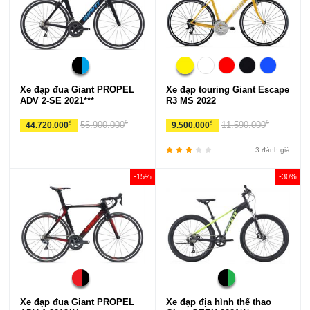
Xe đạp đua Giant PROPEL
Xe đạp touring Giant Escape
ADV 2-SE 2021***
R3 MS 2022
₫
₫
₫
₫
55.900.000
11.590.000
44.720.000
9.500.000
3 đánh giá
-15%
-30%
Xe đạp đua Giant PROPEL
Xe đạp địa hình thể thao