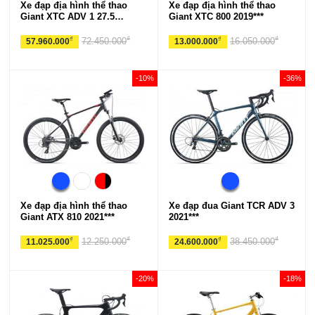
Xe đạp địa hình thể thao
Xe đạp địa hình thể thao
Giant XTC ADV 1 27.5
Giant XTC 800 2019***
2021***
₫
₫
₫
₫
72.450.000
16.050.000
57.960.000
13.000.000
-10%
-36%
Xe đạp địa hình thể thao
Xe đạp đua Giant TCR ADV 3
Giant ATX 810 2021***
2021***
₫
₫
₫
₫
12.250.000
38.450.000
11.025.000
24.600.000
-20%
-18%