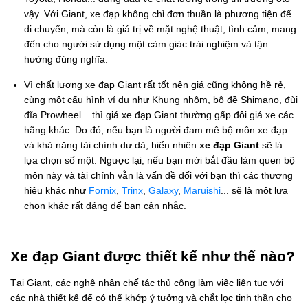
vậy. Với Giant, xe đạp không chỉ đơn thuần là phương tiện để
di chuyển, mà còn là giá trị về mặt nghệ thuật, tình cảm, mang
đến cho người sử dụng một cảm giác trải nghiệm và tận
hưởng đúng nghĩa.
Vì chất lượng xe đạp Giant rất tốt nên giá cũng không hề rẻ,
cùng một cấu hình ví dụ như Khung nhôm, bộ đề Shimano, đùi
đĩa Prowheel... thì giá xe đạp Giant thường gấp đôi giá xe các
hãng khác. Do đó, nếu bạn là người đam mê bộ môn xe đạp
và khả năng tài chính dư dả, hiển nhiên
xe đạp Giant
sẽ là
lựa chọn số một. Ngược lại, nếu bạn mới bắt đầu làm quen bộ
môn này và tài chính vẫn là vấn đề đối với bạn thì các thương
hiệu khác như
Fornix
,
Trinx
,
Galaxy
,
Maruishi
... sẽ là một lựa
chọn khác rất đáng để bạn cân nhắc.
Xe đạp Giant được thiết kế như thế nào?
Tại Giant, các nghệ nhân chế tác thủ công làm việc liên tục với
các nhà thiết kế để có thể khớp ý tưởng và chắt lọc tinh thần cho