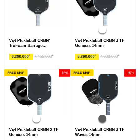
Vợt PIckleball CRBN³
Vợt Pickleball CRBN 3 TF
TruFoam Barrage
Genesis 14mm
(Elongated)
₫
₫
₫
₫
7.455.000
7.000.000
6.200.000
5.890.000
FREE SHIP
-15%
FREE SHIP
-15%
Vợt Pickleball CRBN 2 TF
Vợt Pickleball CRBN 3 TF
Genesis 14mm
Waves 14mm