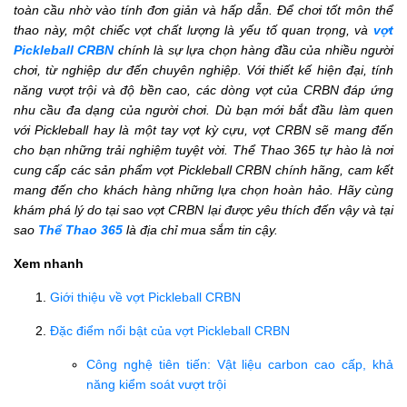
toàn cầu nhờ vào tính đơn giản và hấp dẫn. Để chơi tốt môn thể
thao này, một chiếc vợt chất lượng là yếu tố quan trọng, và
vợt
Pickleball CRBN
chính là sự lựa chọn hàng đầu của nhiều người
chơi, từ nghiệp dư đến chuyên nghiệp. Với thiết kế hiện đại, tính
năng vượt trội và độ bền cao, các dòng vợt của CRBN đáp ứng
nhu cầu đa dạng của người chơi. Dù bạn mới bắt đầu làm quen
với Pickleball hay là một tay vợt kỳ cựu, vợt CRBN sẽ mang đến
cho bạn những trải nghiệm tuyệt vời. Thể Thao 365 tự hào là nơi
cung cấp các sản phẩm vợt Pickleball CRBN chính hãng, cam kết
mang đến cho khách hàng những lựa chọn hoàn hảo. Hãy cùng
khám phá lý do tại sao vợt CRBN lại được yêu thích đến vậy và tại
sao
Thể Thao 365
là địa chỉ mua sắm tin cậy.
Xem nhanh
Giới thiệu về vợt Pickleball CRBN
Đặc điểm nổi bật của vợt Pickleball CRBN
Công nghệ tiên tiến: Vật liệu carbon cao cấp, khả
năng kiểm soát vượt trội