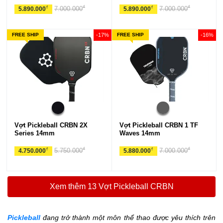
₫
₫
₫
₫
7.000.000
7.000.000
5.890.000
5.890.000
FREE SHIP
-17%
FREE SHIP
-16%
Vợt Pickleball CRBN 2X
Vợt Pickleball CRBN 1 TF
Series 14mm
Waves 14mm
₫
₫
₫
₫
5.750.000
7.000.000
4.750.000
5.880.000
Xem thêm 13 Vợt Pickleball CRBN
Pickleball
đang trở thành một môn thể thao được yêu thích trên