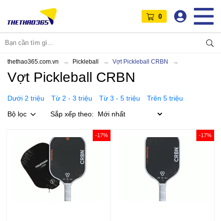
0
thethao365.com.vn
Pickleball
Vợt Pickleball CRBN
Vợt Pickleball CRBN
Dưới 2 triệu
Từ 2 - 3 triệu
Từ 3 - 5 triệu
Trên 5 triệu
Bộ lọc
Sắp xếp theo:
-17%
-17%