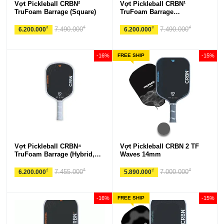
Vợt Pickleball CRBN²
Vợt Pickleball CRBN¹
TruFoam Barrage (Square)
TruFoam Barrage
(Elongated, Long Handle)
₫
₫
₫
₫
7.490.000
7.490.000
6.200.000
6.200.000
-16%
FREE SHIP
-15%
Vợt Pickleball CRBN⁴
Vợt Pickleball CRBN 2 TF
TruFoam Barrage (Hybrid,
Waves 14mm
AeroCurve)
₫
₫
₫
₫
7.455.000
7.000.000
6.200.000
5.890.000
-16%
FREE SHIP
-15%