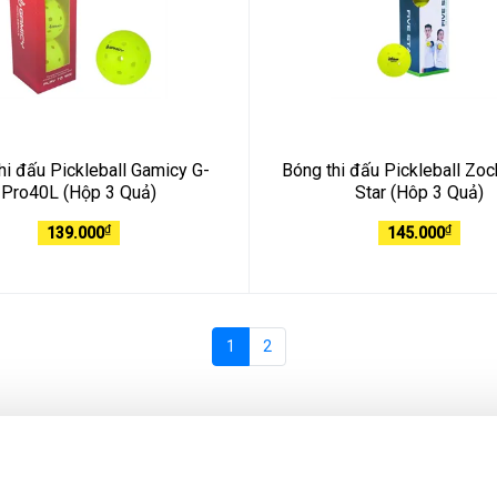
hi đấu Pickleball Gamicy G-
Bóng thi đấu Pickleball Zoc
Pro40L (Hộp 3 Quả)
Star (Hôp 3 Quả)
₫
₫
139.000
145.000
1
2