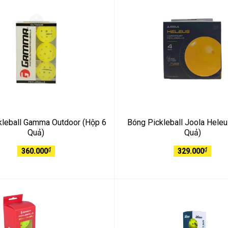
kleball Gamma Outdoor (Hộp 6
Bóng Pickleball Joola Hele
Quả)
Quả)
₫
₫
360.000
329.000