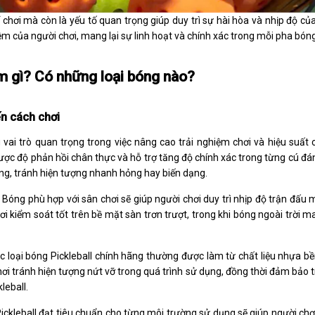
 chơi mà còn là yếu tố quan trọng giúp duy trì sự hài hòa và nhịp độ củ
ệm của người chơi, mang lại sự linh hoạt và chính xác trong mỗi pha bóng
m gì? Có những loại bóng nào?
n cách chơi
vai trò quan trọng trong việc nâng cao trải nghiệm chơi và hiệu suất 
ược độ phản hồi chân thực và hỗ trợ tăng độ chính xác trong từng cú đ
óng, tránh hiện tượng nhanh hỏng hay biến dạng.
: Bóng phù hợp với sân chơi sẽ giúp người chơi duy trì nhịp độ trận đấu
ơi kiểm soát tốt trên bề mặt sàn trơn trượt, trong khi bóng ngoài trời 
ác loại bóng Pickleball chính hãng thường được làm từ chất liệu nhựa bền
ơi tránh hiện tượng nứt vỡ trong quá trình sử dụng, đồng thời đảm bảo tín
leball.
Pickleball đạt tiêu chuẩn cho từng môi trường sử dụng sẽ giúp người chơi