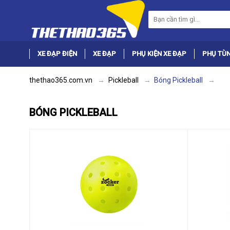
XE ĐẠP ĐIỆN
XE ĐẠP
PHỤ KIỆN XE ĐẠP
PHỤ TÙN
thethao365.com.vn
Pickleball
Bóng Pickleball
BÓNG PICKLEBALL