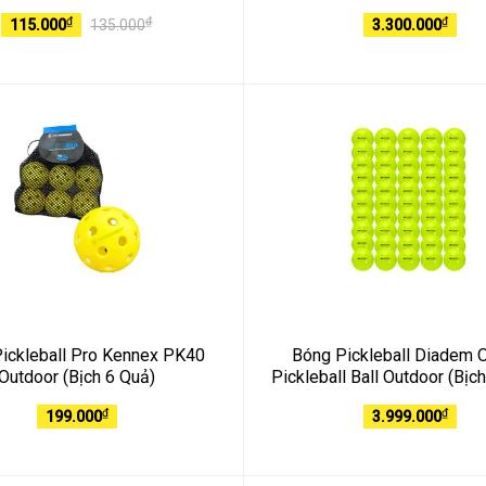
₫
₫
₫
115.000
135.000
3.300.000
ickleball Pro Kennex PK40
Bóng Pickleball Diadem Of
Outdoor (Bịch 6 Quả)
Pickleball Ball Outdoor (Bịc
₫
₫
199.000
3.999.000