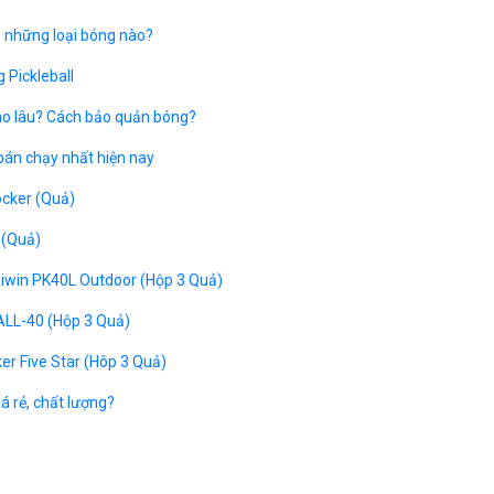
ó những loại bóng nào?
 Pickleball
bao lâu? Cách bảo quản bóng?
bán chạy nhất hiện nay
ocker (Quả)
 (Quả)
Kaiwin PK40L Outdoor (Hộp 3 Quả)
ALL-40 (Hộp 3 Quả)
ker Five Star (Hôp 3 Quả)
iá rẻ, chất lượng?