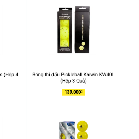
us (Hộp 4
Bóng thi đấu Pickleball Kaiwin KW40L
(Hộp 3 Quả)
₫
139.000