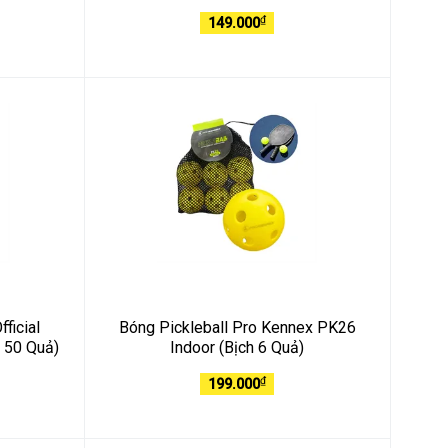
₫
149.000
ficial
Bóng Pickleball Pro Kennex PK26
h 50 Quả)
Indoor (Bịch 6 Quả)
₫
199.000