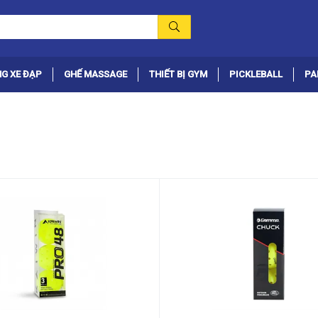
G XE ĐẠP
GHẾ MASSAGE
THIẾT BỊ GYM
PICKLEBALL
PA