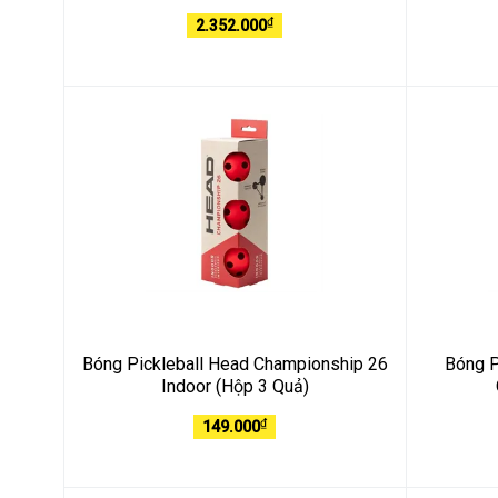
₫
2.352.000
Bóng Pickleball Head Championship 26
Bóng P
Indoor (Hộp 3 Quả)
₫
149.000