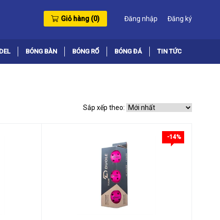
Giỏ hàng (
0
)
Đăng nhập
Đăng ký
DEL
BÓNG BÀN
BÓNG RỔ
BÓNG ĐÁ
TIN TỨC
Sắp xếp theo:
-14%