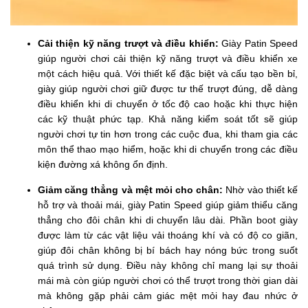
Cải thiện kỹ năng trượt và điều khiển:
Giày Patin Speed
giúp người chơi cải thiện kỹ năng trượt và điều khiển xe
một cách hiệu quả. Với thiết kế đặc biệt và cấu tạo bền bỉ,
giày giúp người chơi giữ được tư thế trượt đúng, dễ dàng
điều khiển khi di chuyển ở tốc độ cao hoặc khi thực hiện
các kỹ thuật phức tạp. Khả năng kiểm soát tốt sẽ giúp
người chơi tự tin hơn trong các cuộc đua, khi tham gia các
môn thể thao mạo hiểm, hoặc khi di chuyển trong các điều
kiện đường xá không ổn định.
Giảm căng thẳng và mệt mỏi cho chân:
Nhờ vào thiết kế
hỗ trợ và thoải mái, giày Patin Speed giúp giảm thiểu căng
thẳng cho đôi chân khi di chuyển lâu dài. Phần boot giày
được làm từ các vật liệu vải thoáng khí và có độ co giãn,
giúp đôi chân không bị bí bách hay nóng bức trong suốt
quá trình sử dụng. Điều này không chỉ mang lại sự thoải
mái mà còn giúp người chơi có thể trượt trong thời gian dài
mà không gặp phải cảm giác mệt mỏi hay đau nhức ở