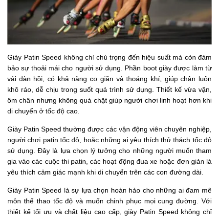
Giày Patin Speed không chỉ chú trọng đến hiệu suất mà còn đảm
bảo sự thoải mái cho người sử dụng. Phần boot giày được làm từ
vải đàn hồi, có khả năng co giãn và thoáng khí, giúp chân luôn
khô ráo, dễ chịu trong suốt quá trình sử dụng. Thiết kế vừa vặn,
ôm chân nhưng không quá chặt giúp người chơi linh hoạt hơn khi
di chuyển ở tốc độ cao.
Giày Patin Speed thường được các vận động viên chuyên nghiệp,
người chơi patin tốc độ, hoặc những ai yêu thích thử thách tốc độ
sử dụng. Đây là lựa chọn lý tưởng cho những người muốn tham
gia vào các cuộc thi patin, các hoạt động đua xe hoặc đơn giản là
yêu thích cảm giác mạnh khi di chuyển trên các con đường dài.
Giày Patin Speed là sự lựa chọn hoàn hảo cho những ai đam mê
môn thể thao tốc độ và muốn chinh phục mọi cung đường. Với
thiết kế tối ưu và chất liệu cao cấp, giày Patin Speed không chỉ