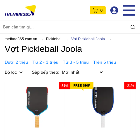
0
thethao365.com.vn
Pickleball
Vợt Pickleball Joola
Vợt Pickleball Joola
Dưới 2 triệu
Từ 2 - 3 triệu
Từ 3 - 5 triệu
Trên 5 triệu
Bộ lọc
Sắp xếp theo:
-31%
FREE SHIP
-21%