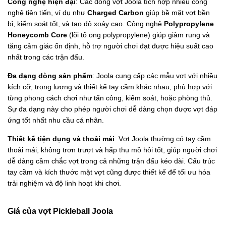
Công nghệ hiện đại
: Các dòng vợt Joola tích hợp nhiều công
nghệ tiên tiến, ví dụ như
Charged Carbon
giúp bề mặt vợt bền
bỉ, kiểm soát tốt, và tạo độ xoáy cao. Công nghệ
Polypropylene
Honeycomb Core
(lõi tổ ong polypropylene) giúp giảm rung và
tăng cảm giác ổn định, hỗ trợ người chơi đạt được hiệu suất cao
nhất trong các trận đấu.
Đa dạng dòng sản phẩm
: Joola cung cấp các mẫu vợt với nhiều
kích cỡ, trọng lượng và thiết kế tay cầm khác nhau, phù hợp với
từng phong cách chơi như tấn công, kiểm soát, hoặc phòng thủ.
Sự đa dạng này cho phép người chơi dễ dàng chọn được vợt đáp
ứng tốt nhất nhu cầu cá nhân.
Thiết kế tiện dụng và thoải mái
: Vợt Joola thường có tay cầm
thoải mái, không trơn trượt và hấp thụ mồ hôi tốt, giúp người chơi
dễ dàng cầm chắc vợt trong cả những trận đấu kéo dài. Cấu trúc
tay cầm và kích thước mặt vợt cũng được thiết kế để tối ưu hóa
trải nghiệm và độ linh hoạt khi chơi.
Giá của vợt Pickleball Joola