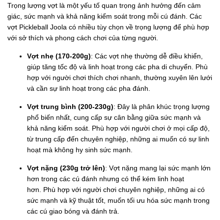
Trọng lượng vợt là một yếu tố quan trọng ảnh hưởng đến cảm
giác, sức mạnh và khả năng kiểm soát trong mỗi cú đánh. Các
vợt Pickleball Joola có nhiều tùy chọn về trọng lượng để phù hợp
với sở thích và phong cách chơi của từng người.
Vợt nhẹ (170-200g)
: Các vợt nhẹ thường dễ điều khiển,
giúp tăng tốc độ và linh hoạt trong các pha di chuyển. Phù
hợp với người chơi thích chơi nhanh, thường xuyên lên lưới
và cần sự linh hoạt trong các pha đánh.
Vợt trung bình (200-230g)
: Đây là phân khúc trọng lượng
phổ biến nhất, cung cấp sự cân bằng giữa sức mạnh và
khả năng kiểm soát. Phù hợp với người chơi ở mọi cấp độ,
từ trung cấp đến chuyên nghiệp, những ai muốn có sự linh
hoạt mà không hy sinh sức mạnh.
Vợt nặng (230g trở lên)
: Vợt nặng mang lại sức mạnh lớn
hơn trong các cú đánh nhưng có thể kém linh hoạt
hơn. Phù hợp với người chơi chuyên nghiệp, những ai có
sức mạnh và kỹ thuật tốt, muốn tối ưu hóa sức mạnh trong
các cú giao bóng và đánh trả.