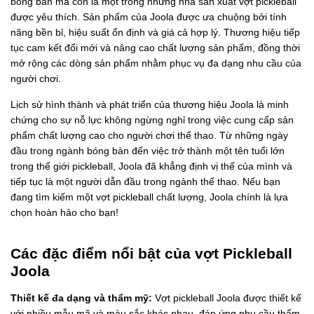
bóng bàn mà còn là một trong những nhà sản xuất vợt pickleball
được yêu thích. Sản phẩm của Joola được ưa chuộng bởi tính
năng bền bỉ, hiệu suất ổn định và giá cả hợp lý. Thương hiệu tiếp
tục cam kết đổi mới và nâng cao chất lượng sản phẩm, đồng thời
mở rộng các dòng sản phẩm nhằm phục vụ đa dạng nhu cầu của
người chơi.
Lịch sử hình thành và phát triển của thương hiệu Joola là minh
chứng cho sự nỗ lực không ngừng nghỉ trong việc cung cấp sản
phẩm chất lượng cao cho người chơi thể thao. Từ những ngày
đầu trong ngành bóng bàn đến việc trở thành một tên tuổi lớn
trong thế giới pickleball, Joola đã khẳng định vị thế của mình và
tiếp tục là một người dẫn đầu trong ngành thể thao. Nếu bạn
đang tìm kiếm một vợt pickleball chất lượng, Joola chính là lựa
chọn hoàn hảo cho bạn!
Các đặc điểm nổi bật của vợt Pickleball
Joola
Thiết kế đa dạng và thẩm mỹ:
Vợt pickleball Joola được thiết kế
với nhiều mẫu mã và màu sắc khác nhau, đáp ứng nhu cầu thẩm