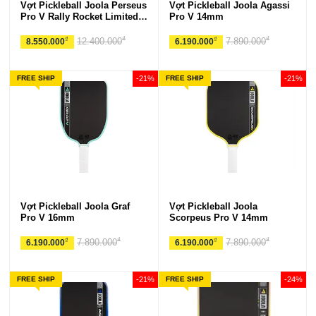
Vợt Pickleball Joola Perseus
Vợt Pickleball Joola Agassi
Pro V Rally Rocket Limited
Pro V 14mm
Edition
₫
₫
₫
₫
12.400.000
7.890.000
8.550.000
6.190.000
FREE SHIP
-21%
FREE SHIP
-21%
Vợt Pickleball Joola Graf
Vợt Pickleball Joola
Pro V 16mm
Scorpeus Pro V 14mm
₫
₫
₫
₫
7.890.000
7.890.000
6.190.000
6.190.000
FREE SHIP
-21%
FREE SHIP
-24%