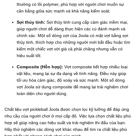
thường có lõi polymer, phù hợp với người chơi muốn sự
cân bằng giữa sức mạnh và khả năng kiểm soát.
Sợi thủy tinh:
Sợi thủy tinh cung cấp cảm giác mềm mại,
giúp người chơi dễ dàng thực hiện các cú đánh mạnh và
chính xác. Một số dòng vợt của Joola có mặt vợt bằng sợi
thủy tinh, thích hợp cho những người mới bắt đầu hoặc tìm
kiếm một chiếc vợt với giá cả phải chăng nhưng vẫn có
hiệu suất tốt.
Composite (Hỗn hợp):
Vợt composite kết hợp nhiều loại
vật liệu, mang lại sự đa dạng về tính năng. Điều này giúp
tối ưu hóa cảm giác, độ xoáy và sức mạnh. Một số dòng
vợt Joola sử dụng composite để mang lại trải nghiệm chơi
toàn diện cho người dùng.
Chất liệu vợt pickleball Joola được chọn lọc kỹ lưỡng để đáp ứng
nhu cầu của người chơi ở mọi cấp độ. Việc lựa chọn chất liệu phù
hợp sẽ giúp nâng cao hiệu suất và trải nghiệm thi đấu của bạn.
Hãy thử nghiệm các dòng vợt khác nhau để tìm ra chất liệu phù
hợp nhất với phong cách chơi của mình.