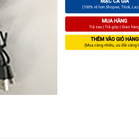
MẶC CẢ GIÁ
(100% rẻ hơn Shopee, Titok, La
MUA HÀNG
Trả sau | Trả góp | Giao hàn
THÊM VÀO GIỎ HÀNG
(Mua càng nhiều, ưu đãi càng 