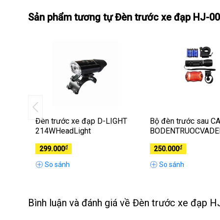
Sản phẩm tương tự Đèn trước xe đạp HJ-00
Recon
Đèn trước xe đạp D-LIGHT
Bộ đèn trước sau C
214WHeadLight
BODENTRUOCVADE
₫
₫
299.000
250.000
So sánh
So sánh
Bình luận và đánh giá về Đèn trước xe đạp 