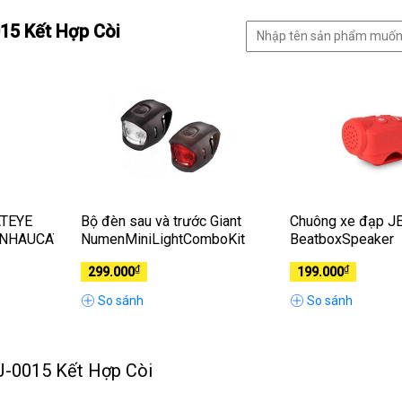
15 Kết Hợp Còi
ATEYE
Bộ đèn sau và trước Giant
Chuông xe đạp J
NHAUCATEYE
NumenMiniLightComboKit
BeatboxSpeaker
₫
₫
299.000
199.000
So sánh
So sánh
HJ-0015 Kết Hợp Còi