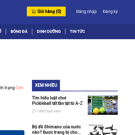
Giỏ hàng (
0
)
Đăng nhập
Đăng ký
Ổ
BÓNG ĐÁ
DINH DƯỠNG
TIN TỨC
XEM NHIỀU
nh trạng:
Còn
Tìm hiểu luật chơi
Pickleball tất tần tật từ A-Z
217.885 lượt xem
Bộ đề Shimano của nước
nào? Được trang bị cho