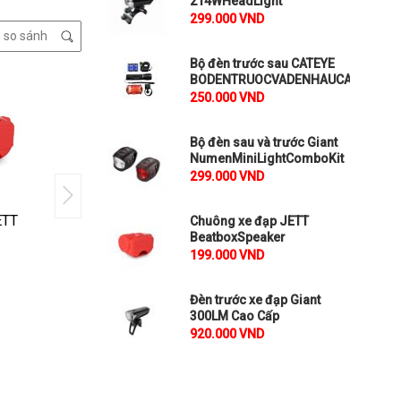
214WHeadLight
299.000 VND
Bộ đèn trước sau CATEYE
BODENTRUOCVADENHAUCATEYE
250.000 VND
Bộ đèn sau và trước Giant
NumenMiniLightComboKit
299.000 VND
ETT
Đèn trước xe đạp Giant
Đèn trước xe đ
Chuông xe đạp JETT
300LM Cao Cấp
BRIGHT1.0
BeatboxSpeaker
199.000 VND
₫
₫
920.000
480.000
So sánh
So sánh
Đèn trước xe đạp Giant
300LM Cao Cấp
920.000 VND