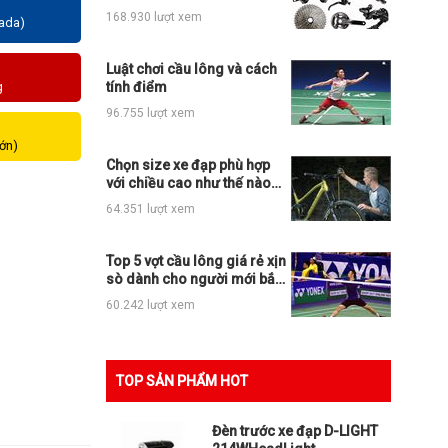
những loại xe đạp thể thao
168.930 lượt xem
zada)
nào?
Luật chơi cầu lông và cách
g
tính điểm
96.755 lượt xem
lớn)
Chọn size xe đạp phù hợp
với chiều cao như thế nào
cho đúng?
64.351 lượt xem
Top 5 vợt cầu lông giá rẻ xịn
sò dành cho người mới bắt
đầu
60.242 lượt xem
TOP SẢN PHẨM HOT
Đèn trước xe đạp D-LIGHT