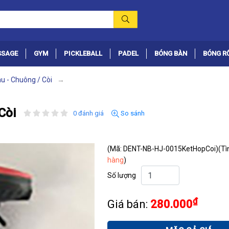
SSAGE
GYM
PICKLEBALL
PADEL
BÓNG BÀN
BÓNG R
au - Chuông / Còi
Còi
0 đánh giá
So sánh
(Mã: DENT-NB-HJ-0015KetHopCoi)
(Tì
hàng
)
Số lượng
₫
Giá bán:
280.000