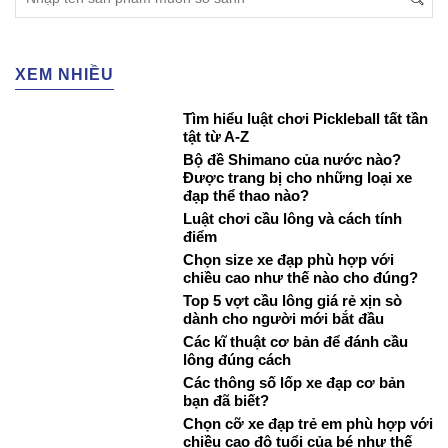
XEM NHIỀU
Tìm hiểu luật chơi Pickleball tất tần
tật từ A-Z
Bộ đề Shimano của nước nào?
Được trang bị cho những loại xe
đạp thể thao nào?
Luật chơi cầu lông và cách tính
điểm
Chọn size xe đạp phù hợp với
chiều cao như thế nào cho đúng?
Top 5 vợt cầu lông giá rẻ xịn sò
dành cho người mới bắt đầu
Các kĩ thuật cơ bản để đánh cầu
lông đúng cách
Các thông số lốp xe đạp cơ bản
bạn đã biết?
Chọn cỡ xe đạp trẻ em phù hợp với
chiều cao độ tuổi của bé như thế