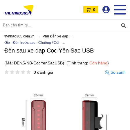
0
thethao365.com.vn
Phụ kiện xe đạp
Giỏ - Đèn trước sau - Chuông / Còi
Đèn sau xe đạp Cọc Yên Sạc USB
(Mã: DENS-NB-CocYenSacUSB)
(Tình trạng:
Còn hàng
)
0 đánh giá
So sánh