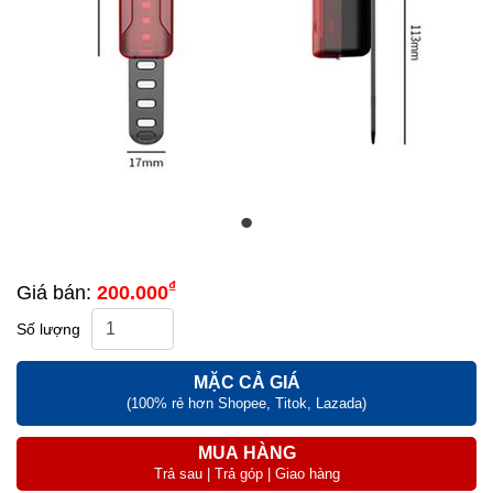
₫
Giá bán:
200.000
Số lượng
MẶC CẢ GIÁ
(100% rẻ hơn Shopee, Titok, Lazada)
MUA HÀNG
Trả sau | Trả góp | Giao hàng