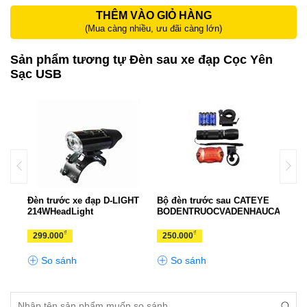
THÊM VÀO GIỎ HÀNG
(Mua càng nhiều, ưu đãi càng lớn)
Sản phẩm tương tự Đèn sau xe đạp Cọc Yên
Sạc USB
econ
Đèn trước xe đạp D-LIGHT
Bộ đèn trước sau CATEYE
Bộ đ
214WHeadLight
BODENTRUOCVADENHAUCATEYE
Nume
₫
₫
299.000
250.000
299
So sánh
So sánh
S