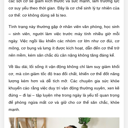
các sợi cơ sẽ giảm kích thước và sức mạnh, làm trương lực
cơ suy yếu theo thời gian. Đây là cơ chế sinh lý tự nhiên của
cơ thể: cơ không dùng sẽ bị teo.
Tình trạng này thường gặp ở nhân viên văn phòng, học sinh
– sinh viên, người làm việc trước máy tính nhiều giờ mỗi
ngày. Việc ngồi lâu khiến các nhóm cơ lớn như cơ đùi, cơ
mông, cơ bụng và lưng ít được kích hoạt, dẫn đến cơ thể trở
nên mềm, kém săn chắc dù cân nặng không tăng đáng kể.
Về lâu dài, lối sống ít vận động không chỉ làm suy giảm khối
cơ, mà còn giảm tốc độ trao đổi chất, khiến cơ thể đốt năng
lượng kém hơn và dễ tích mỡ. Các chuyên gia sức khỏe
khuyến cáo rằng việc duy trì vận động thường xuyên, xen kẽ
đứng – đi lại – tập luyện nhẹ trong ngày là yếu tố quan trọng
để phòng ngừa mất cơ và giữ cho cơ thể săn chắc, khỏe
mạnh.