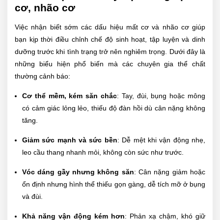
cơ, nhão cơ
Việc nhận biết sớm các dấu hiệu mất cơ và nhão cơ giúp
bạn kịp thời điều chỉnh chế độ sinh hoạt, tập luyện và dinh
dưỡng trước khi tình trạng trở nên nghiêm trọng. Dưới đây là
những biểu hiện phổ biến mà các chuyên gia thể chất
thường cảnh báo:
Cơ thể mềm, kém săn chắc
: Tay, đùi, bụng hoặc mông
có cảm giác lỏng lẻo, thiếu độ đàn hồi dù cân nặng không
tăng.
Giảm sức mạnh và sức bền
: Dễ mệt khi vận động nhẹ,
leo cầu thang nhanh mỏi, không còn sức như trước.
Vóc dáng gầy nhưng không săn
: Cân nặng giảm hoặc
ổn định nhưng hình thể thiếu gọn gàng, dễ tích mỡ ở bụng
và đùi.
Khả năng vận động kém hơn
: Phản xạ chậm, khó giữ