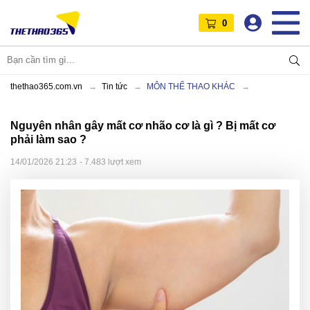
0
thethao365.com.vn
Tin tức
MÔN THỂ THAO KHÁC
Nguyên nhân gây mất cơ nhão cơ là gì ? Bị mất cơ
phải làm sao ?
14/01/2026 21:23
- 7.483 lượt xem