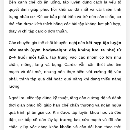
Bên cạnh chế độ ăn uống, tập luyện đúng cách là yếu tố
quyết định giúp phục hồi khối cơ đã mất và cải thiện tình
trạng nhão cơ. Để cơ bắp phát triển và trở nên săn chắc, cơ
thể cần được kích thích bằng các bài tập kháng lực phù hợp,
thay vì chỉ tập cardio đơn thuần.
Các chuyên gia thể chất khuyến nghị nên
kết hợp tập luyện
sức mạnh (gym, bodyweight, dây kháng lực, tạ nhẹ) từ
2–4 buổi mỗi tuần
, tập trung vào các nhóm cơ lớn như
chân, mông, lưng và bụng. Cardio vẫn cần thiết cho tim
mạch và đốt mỡ, nhưng nên thực hiện với cường độ vừa
phải, tránh tập quá dài hoặc quá nặng khi đang thiếu năng
lượng.
Ngoài ra, việc tập đúng kỹ thuật, tăng dần cường độ và dành
thời gian phục hồi giúp hạn chế chấn thương và ngăn ngừa
quá trình phân giải cơ. Khi được tập luyện khoa học và đều
đặn, cơ bắp sẽ dần lấy lại trương lực, sức mạnh và độ săn
chắc, giúp vóc dáng khỏe khoắn và cân đối hơn theo thời