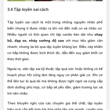
3.4 Tập luyện sai cách
Tập luyện sai cách là một trong những nguyên nhân phổ
biến nhưng ít được nhận ra khi nói đến mất cơ và nhão cơ.
Nhiều người có thói quen chỉ tập cardio kéo dài như
chạy
bộ, đạp xe, nhảy cường độ cao
với mục tiêu giảm cân
nhanh, nhưng lại bỏ qua tập luyện kháng lực. Điều này khiến
cơ bắp không được kích thích đủ, dẫn đến suy giảm khối cơ
theo thời gian.
Ngoài ra, việc tập sai kỹ thuật, tập quá sức hoặc không có kế
hoạch phục hồi cũng làm tăng nguy cơ phân giải cơ. Khi cơ
thể liên tục bị quá tải mà không được nghỉ ngơi và cung cấp
dinh dưỡng phù hợp, cơ bắp sẽ yếu dần, giảm trương lực và
trở nên nhão.
Theo khuyến nghị của các chuyên gia thể chất, tập luyện
hiệu quả cần kết hợp hài hòa giữa tập sức mạnh, cardio vừa