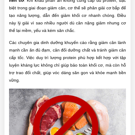
nên cơ
. Khi khẩu phần ăn không cung cấp đủ protein, đặc
biệt trong giai đoạn giảm cân, cơ thể sẽ phân giải cơ bắp để
tạo năng lượng, dẫn đến giảm khối cơ nhanh chóng. Điều
này lý giải vì sao nhiều người dù cân nặng giảm nhưng cơ
thể lại mềm, yếu và kém săn chắc.
Các chuyên gia dinh dưỡng khuyến cáo rằng giảm cân lành
mạnh cần ăn đủ đạm, cân đối dưỡng chất và tránh giảm cân
cấp tốc. Việc duy trì lượng protein phù hợp kết hợp với tập
luyện kháng lực không chỉ giúp bảo toàn khối cơ, mà còn hỗ
trợ trao đổi chất, giúp vóc dáng săn gọn và khỏe mạnh bền
vững.