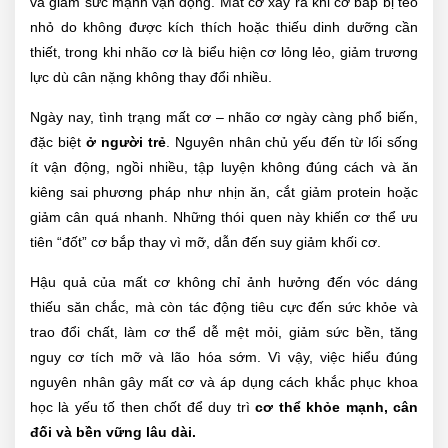
và giảm sức mạnh vận động. Mất cơ xảy ra khi cơ bắp bị teo
nhỏ do không được kích thích hoặc thiếu dinh dưỡng cần
thiết, trong khi nhão cơ là biểu hiện cơ lỏng lẻo, giảm trương
lực dù cân nặng không thay đổi nhiều.
Ngày nay, tình trạng mất cơ – nhão cơ ngày càng phổ biến,
đặc biệt
ở người trẻ
. Nguyên nhân chủ yếu đến từ lối sống
ít vận động, ngồi nhiều, tập luyện không đúng cách và ăn
kiêng sai phương pháp như nhịn ăn, cắt giảm protein hoặc
giảm cân quá nhanh. Những thói quen này khiến cơ thể ưu
tiên “đốt” cơ bắp thay vì mỡ, dẫn đến suy giảm khối cơ.
Hậu quả của mất cơ không chỉ ảnh hưởng đến vóc dáng
thiếu săn chắc, mà còn tác động tiêu cực đến sức khỏe và
trao đổi chất, làm cơ thể dễ mệt mỏi, giảm sức bền, tăng
nguy cơ tích mỡ và lão hóa sớm. Vì vậy, việc hiểu đúng
nguyên nhân gây mất cơ và áp dụng cách khắc phục khoa
học là yếu tố then chốt để duy trì
cơ thể khỏe mạnh, cân
đối và bền vững lâu dài.