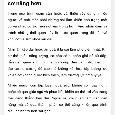
cơ nặng hơn
Trong quá trình giảm cân hoặc cải thiện vóc dáng, nhiều
người vô tình mắc phải những sai lầm khiến tình trạng mất
cơ và nhão cơ trở nên nghiêm trọng hơn. Việc nhận diện và
tránh những thói quen này là bước quan trọng để bảo vệ
khối cơ và sức khỏe lâu dài.
Nhịn ăn kéo dài hoặc ăn quá ít là sai lầm phổ biến nhất. Khi
cơ thể thiếu năng lượng, cơ bắp sẽ bị phân giải để bù đắp,
dẫn đến giảm khối cơ nhanh chóng. Bên cạnh đó, việc chỉ
tập cardio cường độ cao mà không kết hợp tập kháng lực
khiến cơ không được kích thích, làm trương lực cơ suy yếu.
Nhiều người còn tập luyện quá sức, không có ngày nghỉ,
hoặc bỏ qua giấc ngủ và phục hồi, khiến cơ thể rơi vào trạng
thái căng thẳng kéo dài. Ngoài ra, chỉ quan tâm đến cân
nặng mà bỏ qua thành phần cơ thể cũng khiến quá trình
điều chỉnh trở nên sai lệch.