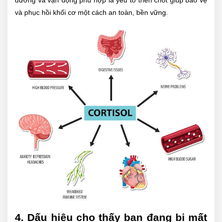
dưỡng và vận động phù hợp là yếu tố then chốt giúp bảo vệ
và phục hồi khối cơ một cách an toàn, bền vững.
4. Dấu hiệu cho thấy bạn đang bị mất