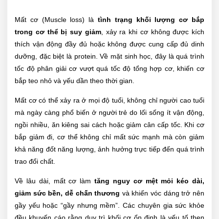
Mất cơ (Muscle loss) là
tình trạng khối lượng cơ bắp
trong cơ thể bị suy giảm
, xảy ra khi cơ không được kích
thích vận động đầy đủ hoặc không được cung cấp đủ dinh
dưỡng, đặc biệt là protein. Về mặt sinh học, đây là quá trình
tốc độ phân giải cơ vượt quá tốc độ tổng hợp cơ, khiến cơ
bắp teo nhỏ và yếu dần theo thời gian.
Mất cơ có thể xảy ra ở mọi độ tuổi, không chỉ người cao tuổi
mà ngày càng phổ biến ở người trẻ do lối sống ít vận động,
ngồi nhiều, ăn kiêng sai cách hoặc giảm cân cấp tốc. Khi cơ
bắp giảm đi, cơ thể không chỉ mất sức mạnh mà còn giảm
khả năng đốt năng lượng, ảnh hưởng trực tiếp đến quá trình
trao đổi chất.
Về lâu dài, mất cơ làm
tăng nguy cơ mệt mỏi kéo dài,
giảm sức bền, dễ chấn thương
và khiến vóc dáng trở nên
gầy yếu hoặc “gầy nhưng mềm”. Các chuyên gia sức khỏe
đều khuyến cáo rằng duy trì khối cơ ổn định là yếu tố then