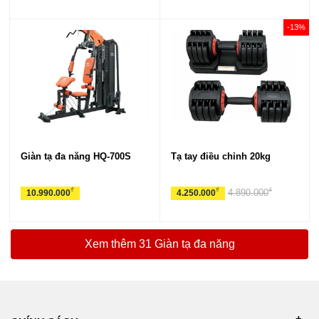
-13%
Giàn tạ đa năng HQ-700S
Tạ tay điều chỉnh 20kg
₫
₫
₫
4.890.000
10.990.000
4.250.000
Xem thêm 31 Giàn tạ đa năng