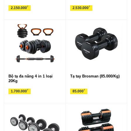
₫
₫
2.150.000
2.530.000
Bộ tạ đa năng 4 in 1 loại
Tạ tay Brosman (85.000/Kg)
20Kg
₫
₫
1.700.000
85.000