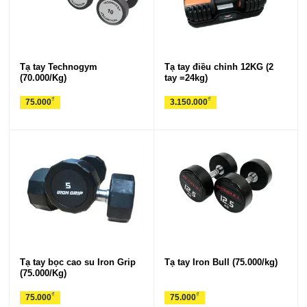
Tạ tay Technogym
Tạ tay điều chỉnh 12KG (2
(70.000/Kg)
tay =24kg)
₫
₫
75.000
3.150.000
Tạ tay bọc cao su Iron Grip
Tạ tay Iron Bull (75.000/kg)
(75.000/Kg)
₫
₫
75.000
75.000