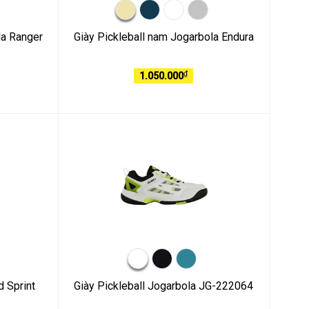
la Ranger
Giày Pickleball nam Jogarbola Endura
₫
1.050.000
d Sprint
Giày Pickleball Jogarbola JG-222064