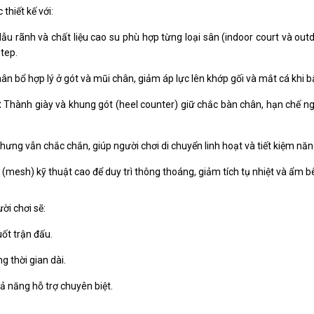
thiết kế với:
u rãnh và chất liệu cao su phù hợp từng loại sân (indoor court và outd
step.
ân bổ hợp lý ở gót và mũi chân, giảm áp lực lên khớp gối và mắt cá khi 
:
Thành giày và khung gót (heel counter) giữ chắc bàn chân, hạn chế n
hưng vẫn chắc chắn, giúp người chơi di chuyển linh hoạt và tiết kiệm năn
 (mesh) kỹ thuật cao để duy trì thông thoáng, giảm tích tụ nhiệt và ẩm bê
ời chơi sẽ:
uốt trận đấu.
g thời gian dài.
 năng hỗ trợ chuyên biệt.