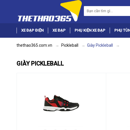
XE ĐẠP ĐIỆN
XE ĐẠP
PHỤ KIỆN XE ĐẠP
PHỤ TÙN
thethao365.com.vn
Pickleball
Giày Pickleball
GIÀY PICKLEBALL