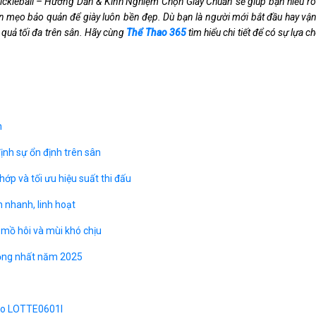
ckleball – Hướng Dẫn & Kinh Nghiệm Chọn Giày Chuẩn sẽ giúp bạn hiểu rõ từ 
n mẹo bảo quản để giày luôn bền đẹp. Dù bạn là người mới bắt đầu hay vậ
ệu quả tối đa trên sân. Hãy cùng
Thể Thao 365
tìm hiểu chi tiết để có sự lựa
n
ịnh sự ổn định trên sân
ớp và tối ưu hiệu suất thi đấu
 nhanh, linh hoạt
 mồ hôi và mùi khó chịu
uộng nhất năm 2025
rdo LOTTE0601I