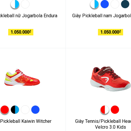
ckleball nữ Jogarbola Endura
Giày Pickleball nam Jogarbo
₫
₫
1.050.000
1.050.000
 Pickleball Kaiwin Witcher
Giày Tennis/Pickleball Hea
Velcro 3.0 Kids