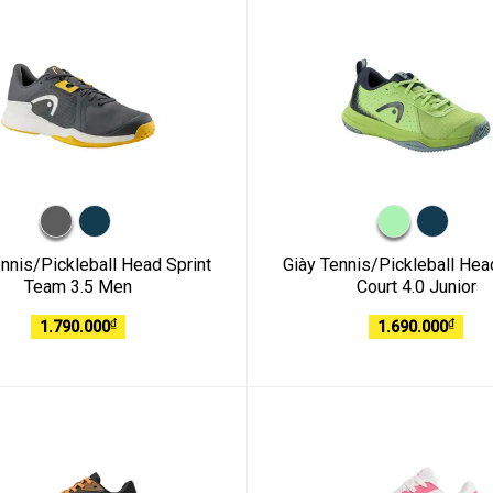
nnis/Pickleball Head Sprint
Giày Tennis/Pickleball Hea
Team 3.5 Men
Court 4.0 Junior
₫
₫
1.790.000
1.690.000