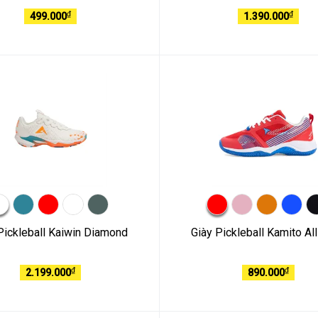
₫
₫
499.000
1.390.000
Pickleball Kaiwin Diamond
Giày Pickleball Kamito All
₫
₫
2.199.000
890.000