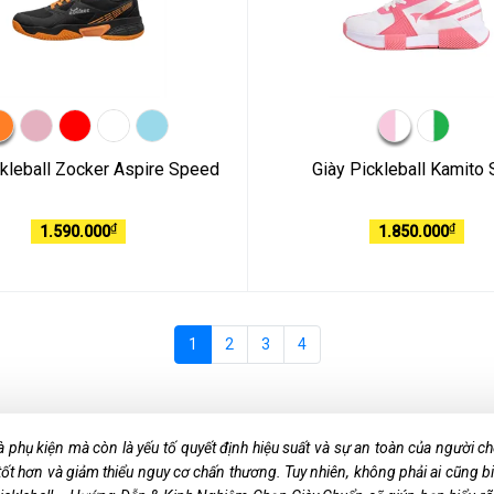
ckleball Zocker Aspire Speed
Giày Pickleball Kamito 
₫
₫
1.590.000
1.850.000
1
2
3
4
à phụ kiện mà còn là yếu tố quyết định hiệu suất và sự an toàn của người c
ốt hơn và giảm thiểu nguy cơ chấn thương. Tuy nhiên, không phải ai cũng b