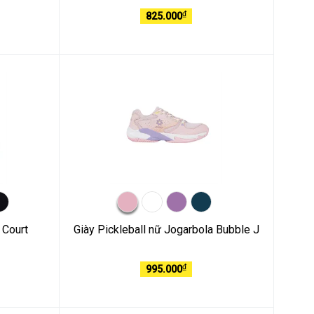
₫
825.000
 Court
Giày Pickleball nữ Jogarbola Bubble J
₫
995.000