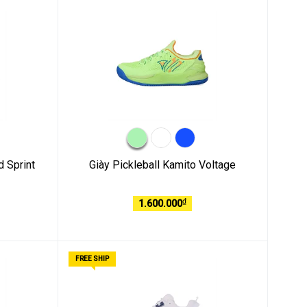
d Sprint
Giày Pickleball Kamito Voltage
₫
1.600.000
FREE SHIP