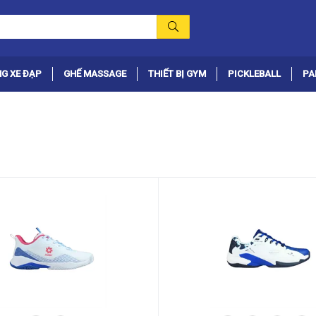
G XE ĐẠP
GHẾ MASSAGE
THIẾT BỊ GYM
PICKLEBALL
PA