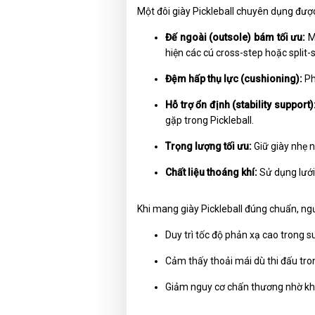
Một đôi giày Pickleball chuyên dụng được 
Đế ngoài (outsole) bám tối ưu:
Mẫ
hiện các cú cross-step hoặc split-
Đệm hấp thụ lực (cushioning):
Ph
Hỗ trợ ổn định (stability support)
gặp trong Pickleball.
Trọng lượng tối ưu:
Giữ giày nhẹ n
Chất liệu thoáng khí:
Sử dụng lưới
Khi mang giày Pickleball đúng chuẩn, ngư
Duy trì tốc độ phản xạ cao trong s
Cảm thấy thoải mái dù thi đấu tron
Giảm nguy cơ chấn thương nhờ khả