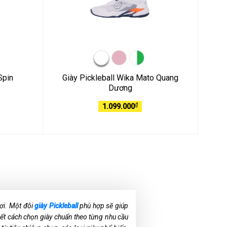
Spin
Giày Pickleball Wika Mato Quang
Dương
₫
1.099.000
hơi. Một đôi
giày Pickleball
phù hợp sẽ giúp
iết cách chọn giày chuẩn theo từng nhu cầu