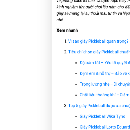
và phong cách thi đấu. Chuyên Mục Giày Pi
kinh nghiệm từ người chơi lâu năm cho đế
giày sẽ mang lại sự thoải mái, tự tin và hi
nhé...
Xem nhanh
Vì sao giày Pickleball quan trọng?
Tiêu chí chọn giày Pickleball chuẩ
Độ bám tốt – Yếu tố quyết đ
Đệm êm & hỗ trợ – Bảo vệ kh
Trọng lượng nhẹ – Di chuyển
Chất liệu thoáng khí – Giảm
Top 5 giày Pickleball được ưa ch
Giày Pickleball Wika Tyno
Giày Pickleball Lotto Edua