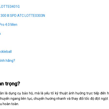
co LOTTE0401G
ge 300 III SPD ATC LOTTE0303N
 Pro 4.0 Men
m
ckleball
chính hãng?
uan trọng?
uần là dụng cụ bảo hộ, mà là yếu tố kỹ thuật ảnh hưởng trực tiếp đến h
di chuyển ngang liên tục, chuyển hướng nhanh và thay đổi tốc độ đột ng
ưu hoàn toàn.