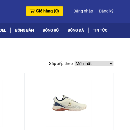
Giỏ hàng (
0
)
Đăng nhập
Đăng ký
DEL
BÓNG BÀN
BÓNG RỔ
BÓNG ĐÁ
TIN TỨC
Sắp xếp theo: