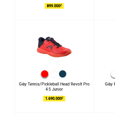
₫
899.000
Giày Tennis/Pickleball Head Revolt Pro
Giày 
4.5 Junior
₫
1.690.000