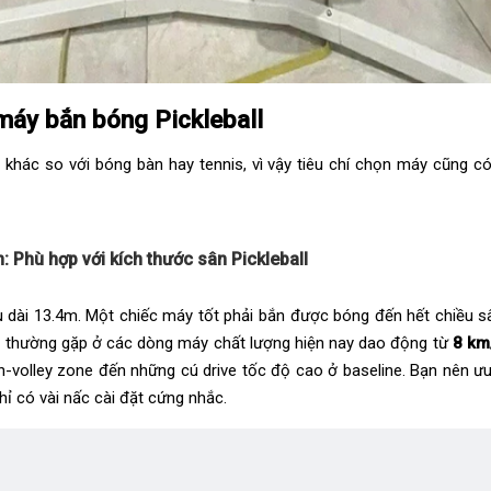
máy bắn bóng Pickleball
t khác so với bóng bàn hay tennis, vì vậy tiêu chí chọn máy cũng c
: Phù hợp với kích thước sân Pickleball
ều dài 13.4m. Một chiếc máy tốt phải bắn được bóng đến hết chiều sâ
ắn thường gặp ở các dòng máy chất lượng hiện nay dao động từ
8 km
-volley zone đến những cú drive tốc độ cao ở baseline. Bạn nên ư
chỉ có vài nấc cài đặt cứng nhắc.