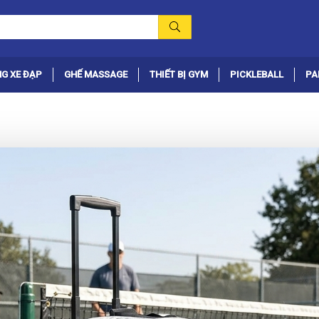
G XE ĐẠP
GHẾ MASSAGE
THIẾT BỊ GYM
PICKLEBALL
PA