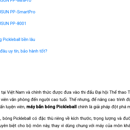
PUSUN PP-MiniPro
 PUSUN PP-SmartPro
 PUSUN PP-8001
 Pickleball bền lâu
đâu uy tín, bảo hành tốt?
tại Việt Nam và chính thức được đưa vào thi đấu Đại hội Thể thao
ân viên văn phòng đến người cao tuổi. Thế nhưng, để nâng cao trình
ấn luyện viên,
máy bắn bóng Pickleball
chính là giải pháp đột phá 
 bóng Pickleball có đặc thù riêng về kích thước, trọng lượng và đườ
yên biệt cho bộ môn này, thay vì dùng chung với máy của môn khá