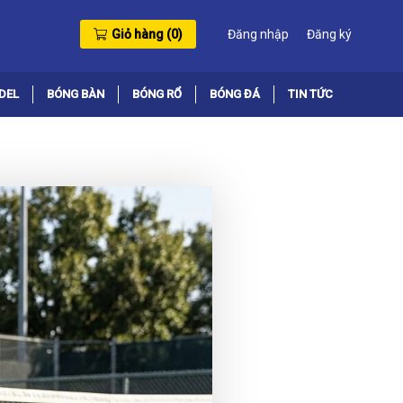
Giỏ hàng (
0
)
Đăng nhập
Đăng ký
DEL
BÓNG BÀN
BÓNG RỔ
BÓNG ĐÁ
TIN TỨC