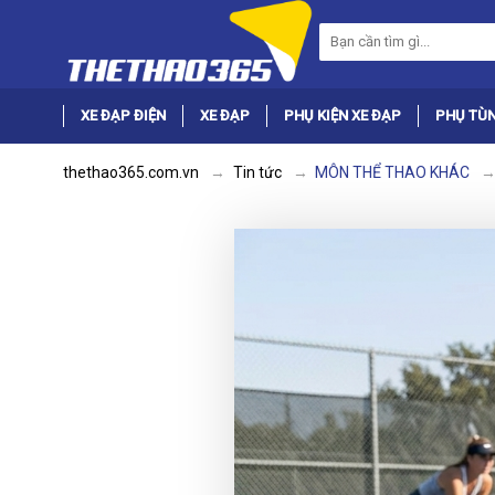
XE ĐẠP ĐIỆN
XE ĐẠP
PHỤ KIỆN XE ĐẠP
PHỤ TÙN
thethao365.com.vn
Tin tức
MÔN THỂ THAO KHÁC