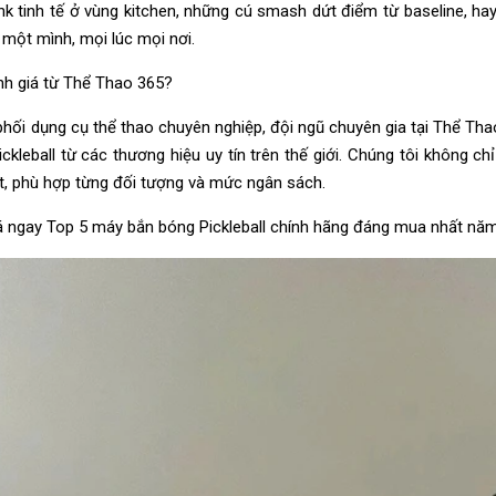
nk tinh tế ở vùng kitchen, những cú smash dứt điểm từ baseline, hay
 một mình, mọi lúc mọi nơi.
nh giá từ Thể Thao 365?
hối dụng cụ thể thao chuyên nghiệp, đội ngũ chuyên gia tại Thể Thao
leball từ các thương hiệu uy tín trên thế giới. Chúng tôi không 
ất, phù hợp từng đối tượng và mức ngân sách.
ngay Top 5 máy bắn bóng Pickleball chính hãng đáng mua nhất nă