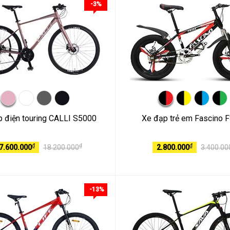
-3%
 điện touring CALLI S5000
Xe đạp trẻ em Fascino 
₫
₫
₫
7.600.000
18.200.000
2.800.000
3.400.00
-13%