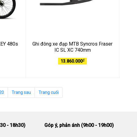
KEY 480s
Ghi đông xe đạp MTB Syncros Fraser
IC SL XC 740mm
₫
13.860.000
20
Trang sau
Trang cuối
30 - 18h30)
Góp ý, phản ánh (9h00 - 19h00)