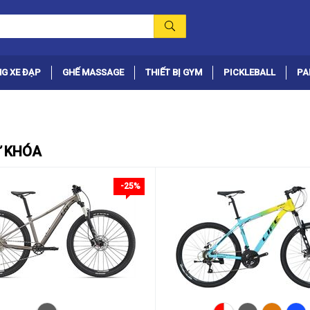
G XE ĐẠP
GHẾ MASSAGE
THIẾT BỊ GYM
PICKLEBALL
PA
Ừ KHÓA
-25%