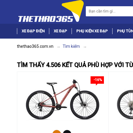
XE ĐẠP ĐIỆN
XE ĐẠP
PHỤ KIỆN XE ĐẠP
PHỤ TÙN
thethao365.com.vn
Tìm kiếm
TÌM THẤY 4.506 KẾT QUẢ PHÙ HỢP VỚI T
-16%