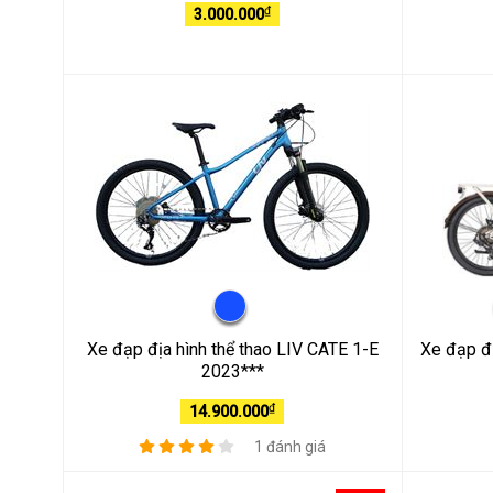
₫
3.000.000
Xe đạp địa hình thể thao LIV CATE 1-E
Xe đạp 
2023***
₫
14.900.000
1 đánh giá