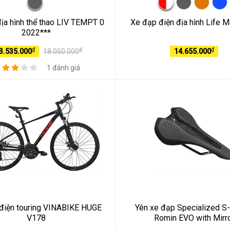
ịa hình thể thao LIV TEMPT 0
Xe đạp điện địa hình Life M
2022***
₫
₫
₫
3.535.000
18.050.000
14.655.000
1 đánh giá
điện touring VINABIKE HUGE
Yên xe đạp Specialized S
V178
Romin EVO with Mirr