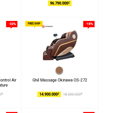
₫
96.790.000
-32%
FREE SHIP
-18%
ontrol Air
Ghế Massage Okinawa OS-272
ature
₫
₫
₫
0
14.900.000
18.300.000