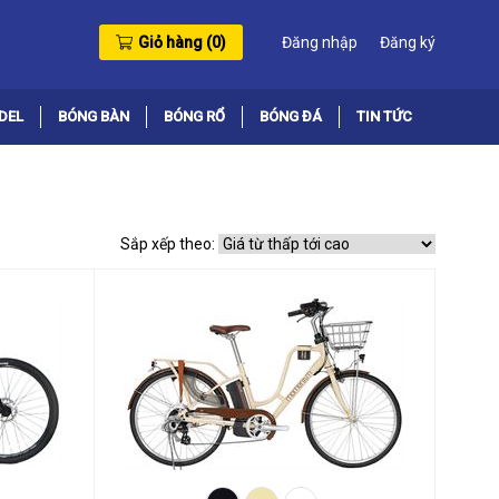
Giỏ hàng (
0
)
Đăng nhập
Đăng ký
DEL
BÓNG BÀN
BÓNG RỔ
BÓNG ĐÁ
TIN TỨC
Sắp xếp theo: