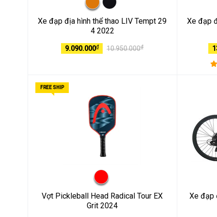
Xe đạp địa hình thể thao LIV Tempt 29
Xe đạp đ
4 2022
₫
₫
9.090.000
10.950.000
1
FREE SHIP
Vợt Pickleball Head Radical Tour EX
Xe đạp 
Grit 2024