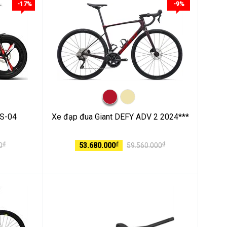
-17%
-9%
FS-04
Xe đạp đua Giant DEFY ADV 2 2024***
₫
₫
₫
0
53.680.000
59.560.000