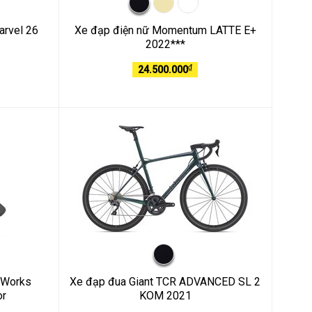
arvel 26
Xe đạp điện nữ Momentum LATTE E+
2022***
₫
24.500.000
-Works
Xe đạp đua Giant TCR ADVANCED SL 2
or
KOM 2021