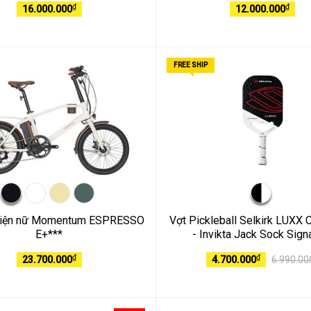
₫
₫
16.000.000
12.000.000
FREE SHIP
điện nữ Momentum ESPRESSO
Vợt Pickleball Selkirk LUXX C
E+***
- Invikta Jack Sock Sign
₫
₫
23.700.000
4.700.000
6.990.00