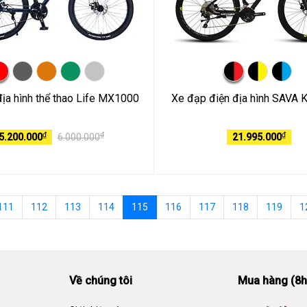
ịa hình thể thao Life MX1000
Xe đạp điện địa hình SAVA 
₫
₫
₫
5.200.000
6.000.000
21.995.000
111
112
113
114
115
116
117
118
119
1
Về chúng tôi
Mua hàng (8h