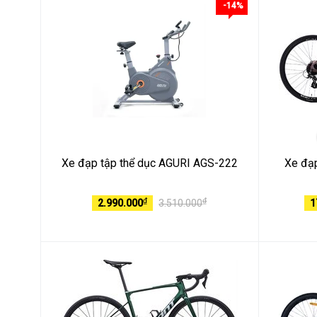
-14%
Xe đạp tập thể dục AGURI AGS-222
Xe đạp
₫
₫
2.990.000
3.510.000
1