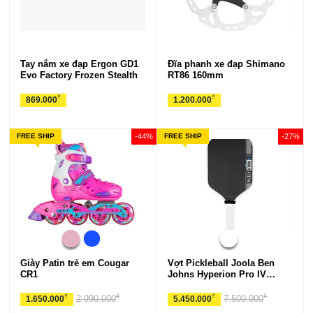
Tay nắm xe đạp Ergon GD1
Đĩa phanh xe đạp Shimano
Evo Factory Frozen Stealth
RT86 160mm
₫
₫
869.000
1.200.000
FREE SHIP
-44%
FREE SHIP
-27%
Giày Patin trẻ em Cougar
Vợt Pickleball Joola Ben
CR1
Johns Hyperion Pro IV
14mm
₫
₫
₫
₫
2.990.000
7.500.000
1.650.000
5.450.000