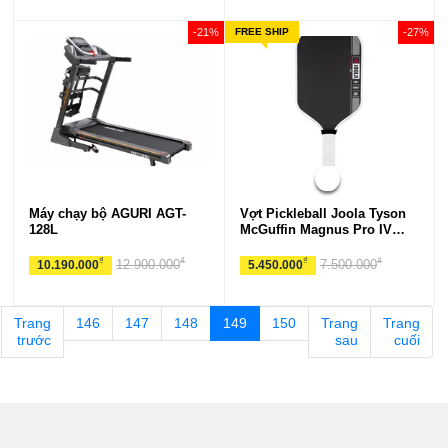
-21%
FREE SHIP
-27%
Máy chạy bộ AGURI AGT-
Vợt Pickleball Joola Tyson
128L
McGuffin Magnus Pro IV
14mm
₫
₫
₫
₫
12.900.000
7.500.000
10.190.000
5.450.000
Trang
146
147
148
149
150
Trang
Trang
trước
sau
cuối