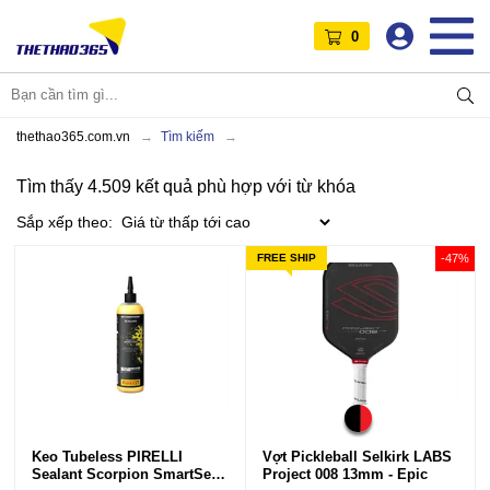
0
thethao365.com.vn
Tìm kiếm
Tìm thấy 4.509 kết quả phù hợp với từ khóa
Sắp xếp theo:
FREE SHIP
-47%
Keo Tubeless PIRELLI
Vợt Pickleball Selkirk LABS
Sealant Scorpion SmartSeal
Project 008 13mm - Epic