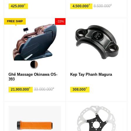
240ml
₫
₫
₫
8.500.000
425.000
4.500.000
FREE SHIP
-33%
Ghế Massage Okinawa OS-
Kẹp Tay Phanh Magura
393
₫
₫
₫
33.000.000
21.900.000
308.000