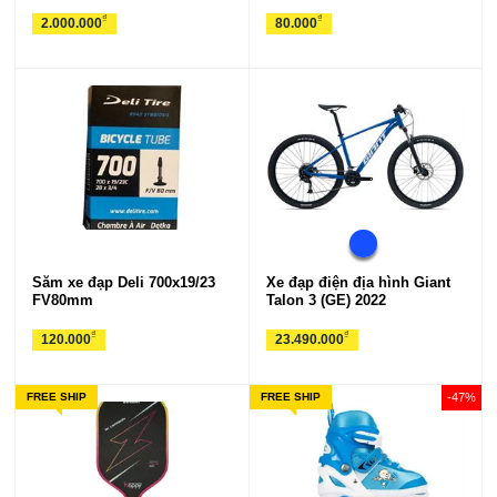
₫
₫
2.000.000
80.000
Săm xe đạp Deli 700x19/23
Xe đạp điện địa hình Giant
FV80mm
Talon 3 (GE) 2022
₫
₫
120.000
23.490.000
FREE SHIP
FREE SHIP
-47%