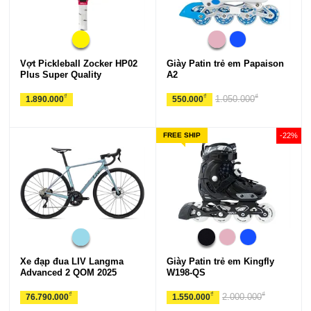
Vợt Pickleball Zocker HP02
Giày Patin trẻ em Papaison
Plus Super Quality
A2
₫
₫
₫
1.050.000
1.890.000
550.000
FREE SHIP
-22%
Xe đạp đua LIV Langma
Giày Patin trẻ em Kingfly
Advanced 2 QOM 2025
W198-QS
₫
₫
₫
2.000.000
76.790.000
1.550.000