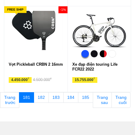
FREE SHIP
-1%
Vợt Pickleball CRBN 2 16mm
Xe đạp điện touring Life
FCR22 2022
₫
₫
₫
4.500.000
4.450.000
15.755.000
Trang
181
182
183
184
185
Trang
Trang
trước
sau
cuối