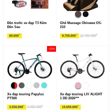
Đèn trước xe đạp T3 Kèm
Ghế Massage Okinawa OS-
Đèn Sau
210
₫
₫
₫
12.750.000
80.000
9.750.000
-12%
Xe đạp touring Papylus
Xe đạp touring LIV ALIGHT
PT500
1 DD 2026***
₫
₫
₫
4.050.000
3.550.000
15.650.000