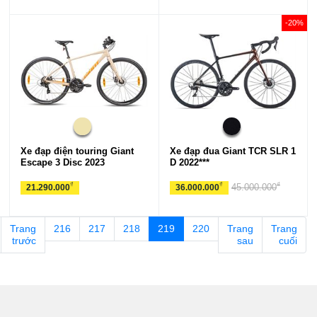
-20%
Xe đạp điện touring Giant
Xe đạp đua Giant TCR SLR 1
Escape 3 Disc 2023
D 2022***
₫
₫
₫
45.000.000
21.290.000
36.000.000
Trang
216
217
218
219
220
Trang
Trang
trước
sau
cuối