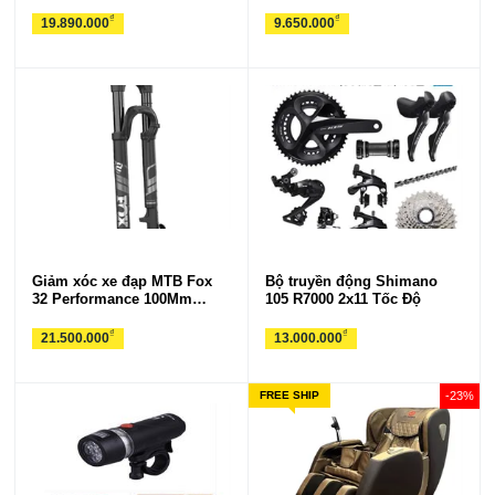
₫
₫
19.890.000
9.650.000
Giảm xóc xe đạp MTB Fox
Bộ truyền động Shimano
32 Performance 100Mm
105 R7000 2x11 Tốc Độ
Boost 29' 2022
₫
₫
21.500.000
13.000.000
FREE SHIP
-23%