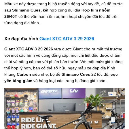
Mẫu xe này được trang bị bộ truyền động với tay đề, củ đề trước
sau
Shimano Cues,
kết hợp cùng đùi đĩa
Hợp kim nhôm
26/40T
có thể vận hành êm ái, linh hoạt chuyển đổi tốc độ trên
từng dạng địa hình.
Xe đạp địa hình
Giant XTC ADV 3 29 2026
Giant XTC ADV 3 29 2026
vừa được Giant cho ra mắt thị trường
với một cấu hình vô cùng đẳng cấp, mọi chi tiết đều được chăm
chút và nâng cấp so với phiên bản trước. Với một mức giá không
thể hợp lý hơn, bạn có thể sỡ hữu ngay mẫu xe đạp địa hình
khung
Carbon
siêu nhẹ, bộ đề
Shimano Cues
22 tốc độ,
cọc
yên tăng giảm
và hàng loạt các trang bị đáng giá khác...