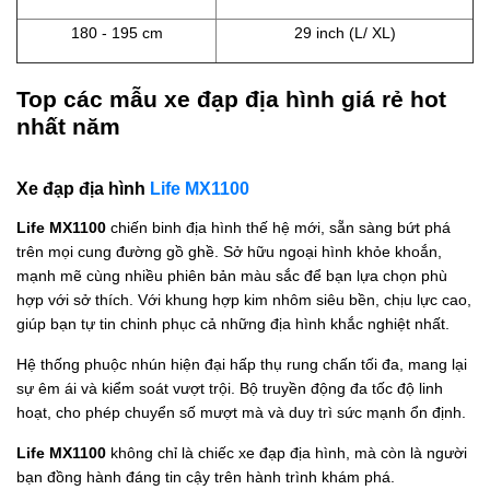
180 - 195 cm
29 inch (L/ XL)
Top các mẫu xe đạp địa hình giá rẻ hot
nhất năm
Xe đạp địa hình
Life MX1100
Life MX1100
chiến binh địa hình thế hệ mới, sẵn sàng bứt phá
trên mọi cung đường gồ ghề. Sở hữu ngoại hình khỏe khoắn,
mạnh mẽ cùng nhiều phiên bản màu sắc để bạn lựa chọn phù
hợp với sở thích. Với khung hợp kim nhôm siêu bền, chịu lực cao,
giúp bạn tự tin chinh phục cả những địa hình khắc nghiệt nhất.
Hệ thống phuộc nhún hiện đại hấp thụ rung chấn tối đa, mang lại
sự êm ái và kiểm soát vượt trội. Bộ truyền động đa tốc độ linh
hoạt, cho phép chuyển số mượt mà và duy trì sức mạnh ổn định.
Life MX1100
không chỉ là chiếc xe đạp địa hình, mà còn là người
bạn đồng hành đáng tin cậy trên hành trình khám phá.