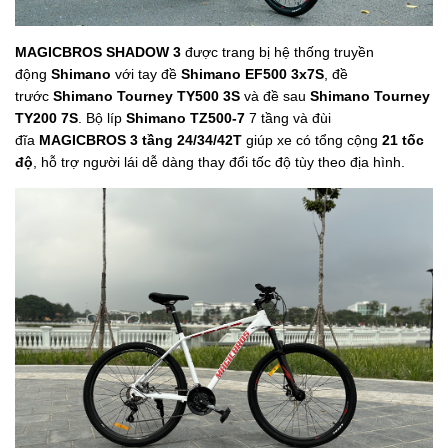
MAGICBROS SHADOW 3
được trang bị hệ thống truyền
động
Shimano
với tay đề
Shimano EF500 3x7S
, đề
trước
Shimano Tourney TY500 3S
và đề sau
Shimano Tourney
TY200 7S
. Bộ líp
Shimano TZ500-7
7 tầng và đùi
đĩa
MAGICBROS 3 tầng 24/34/42T
giúp xe có tổng cộng
21 tốc
độ
, hỗ trợ người lái dễ dàng thay đổi tốc độ tùy theo địa hình.