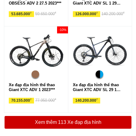
OBSESS ADV 2 27.5 2023***
Giant XTC ADV SL 1 29
2024***
₫
₫
₫
₫
59.650.000
140.200.000
53.685.000
126.000.000
-10%
Xe đạp địa hình thể thao
Xe đạp địa hình thể thao
Giant XTC ADV 1 2023***
Giant XTC ADV SL 29 1
2024***
₫
₫
₫
77.950.000
70.155.000
140.200.000
Xem thêm 113 Xe đạp địa hình