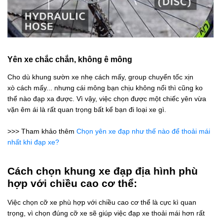
Yên xe chắc chắn, không ê mông
Cho dù khung sườn xe nhẹ cách mấy, group chuyển tốc xịn
xò cách mấy... nhưng cái mông bạn chịu không nổi thì cũng ko
thể nào đạp xa được. Vì vậy, việc chọn được một chiếc yên vừa
vặn êm ái là rất quan trọng bất kể bạn đi loại xe gì.
>>> Tham khảo thêm
Chọn yên xe đạp như thế nào để thoải mái
nhất khi đạp xe?
Cách chọn khung xe đạp địa hình phù
hợp với chiều cao cơ thể:
Việc chọn cỡ xe phù hợp với chiều cao cơ thể là cực kì quan
trọng, vì chọn đúng cỡ xe sẽ giúp việc đạp xe thoải mái hơn rất