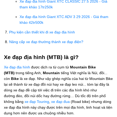
Xe đạp địa hình Giant XTC CLASSIC 27.5 2026 - Giá
tham khảo 17tr250k
Xe đạp địa hình Giant XTC ADV 3 29 2026 - Giá tham
khảo 42tr500k
Phụ kiện cần thiết khi đi xe đạp địa hình
Nâng cấp xe đạp thường thành xe đạp điện?
Xe đạp địa hình (MTB) là gì?
Xe đạp địa hình
được dịch ra từ cụm từ
Mountain Bike
(MTB)
trong tiếng Anh,
Mountain
tiếng Việt nghĩa là Núi, đồi...
còn
Bike
là xe đạp. Như vậy ghép nghĩa của hai từ Mountain Bike
lại sẽ thành từ xe đạp đồi núi hay xe đạp leo núi... tóm lại đây là
dòng xe đạp đề cập tới việc đi trên các địa hình khó như
đường đèo, đồi núi dốc hay đường rừng… Dù tốc độ trên phố
không bằng
xe đạp Touring
,
xe đạp đua
(Road bike) nhưng dòng
xe đạp địa hình này chạy được trên mọi địa hình, linh hoạt và tiện
dụng hơn nên được ưa chuộng nhiều hơn.