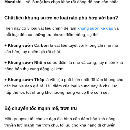
Maruishi
... sẽ là một lựa chọn khác rất đáng để bạn cân nhắc.
Chất liệu khung sườn xe loại nào phù hợp với bạn?
Hiện nay có 3 loại vật liệu chính để làm
khung sườn xe đạp
và
mỗi loại đều có những ưu nhược điểm riêng, cụ thể:
+
Khung sườn Carbon
là vật liệu tuyệt vời không chỉ nhẹ mà
còn bền, tuy nhiên giá rất chát.
+
Khung sườn Nhôm
có ưu điểm là nhẹ và cứng, tuy nhiên khả
năng hấp thụ xung động lại kém.
+
Khung sườn Thép
là vật liệu phổ biến nhất để làm khung cho
các loại xe đạp giá rẻ. Ưu điểm của loại khung này là chịu lực,
hấp thu lực tốt nhưng khối lượng nặng và có thể có rỉ sét.
Bộ chuyển tốc mạnh mẽ, trơn tru
Một groupset tốt cho xe đạp địa hình cần đảm bảo khả năng
truyền lực mạnh mẽ trơn chu, tối ưu cho khả năng di chuyển