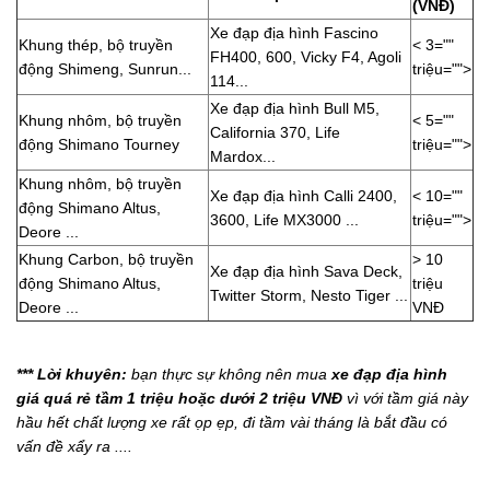
(VNĐ)
Xe đạp địa hình Fascino
Khung thép, bộ truyền
< 3=""
FH400, 600, Vicky F4, Agoli
động Shimeng, Sunrun...
triệu="">
114...
Xe đạp địa hình Bull M5,
Khung nhôm, bộ truyền
< 5=""
California 370, Life
động Shimano Tourney
triệu="">
Mardox...
Khung nhôm, bộ truyền
Xe đạp địa hình Calli 2400,
< 10=""
động Shimano Altus,
3600, Life MX3000 ...
triệu="">
Deore ...
Khung Carbon, bộ truyền
> 10
Xe đạp địa hình Sava Deck,
động Shimano Altus,
triệu
Twitter Storm, Nesto Tiger ...
Deore ...
VNĐ
*** Lời khuyên:
bạn thực sự không nên mua
xe đạp địa hình
giá quá rẻ tầm 1 triệu hoặc dưới 2 triệu VNĐ
vì với tầm giá này
hầu hết chất lượng xe rất ọp ẹp, đi tầm vài tháng là bắt đầu có
vấn đề xẩy ra ....