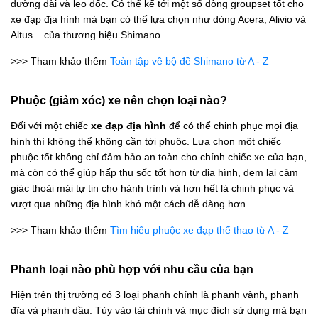
đường dài và leo dốc. Có thể kể tới một số dòng groupset tốt cho
xe đạp địa hình mà bạn có thể lựa chọn như dòng Acera, Alivio và
Altus... của thương hiệu Shimano.
>>> Tham khảo thêm
Toàn tập về bộ đề Shimano từ A - Z
Phuộc (giảm xóc) xe nên chọn loại nào?
Đối với một chiếc
xe đạp địa hình
để có thể chinh phục mọi địa
hình thì không thể không cần tới phuộc. Lựa chọn một chiếc
phuộc tốt không chỉ đảm bảo an toàn cho chính chiếc xe của bạn,
mà còn có thể giúp hấp thụ sốc tốt hơn từ địa hình, đem lại cảm
giác thoải mái tự tin cho hành trình và hơn hết là chinh phục và
vượt qua những địa hình khó một cách dễ dàng hơn...
>>> Tham khảo thêm
Tìm hiểu phuộc xe đạp thể thao từ A - Z
Phanh loại nào phù hợp với nhu cầu của bạn
Hiện trên thị trường có 3 loại phanh chính là phanh vành, phanh
đĩa và phanh dầu. Tùy vào tài chính và mục đích sử dụng mà bạn