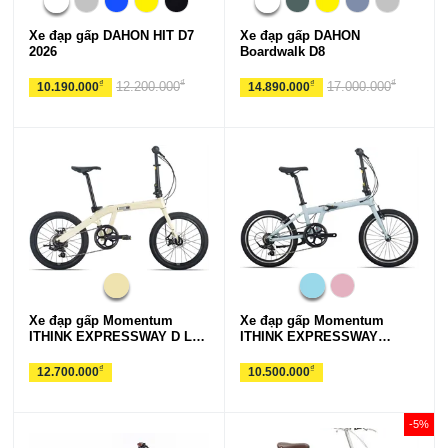
Xe đạp gấp DAHON HIT D7
Xe đạp gấp DAHON
2026
Boardwalk D8
₫
₫
₫
₫
12.200.000
17.000.000
10.190.000
14.890.000
Xe đạp gấp Momentum
Xe đạp gấp Momentum
ITHINK EXPRESSWAY D LTD
ITHINK EXPRESSWAY
2 2025***
2026***
₫
₫
12.700.000
10.500.000
-5%