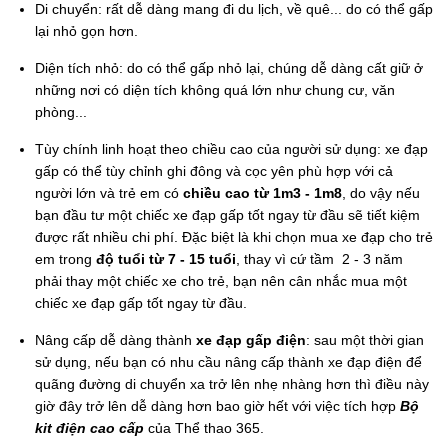
Di chuyển:
rất dễ dàng mang đi du lịch, về quê... do có thể gấp
lại nhỏ gọn hơn.
Diện tích nhỏ:
do có thể gấp nhỏ lại, chúng dễ dàng cất giữ ở
những nơi có diện tích không quá lớn như chung cư, văn
phòng...
Tùy chính linh hoạt theo chiều cao của người sử dụng: xe đạp
gấp có thể tùy chỉnh ghi đông và cọc yên phù hợp với cả
người lớn và trẻ em có
chiều cao từ 1m3 - 1m8
, do vậy nếu
bạn đầu tư một chiếc xe đạp gấp tốt ngay từ đầu sẽ tiết kiệm
được rất nhiều chi phí. Đặc biệt là khi chọn mua xe đạp cho trẻ
em trong
độ tuổi từ 7 - 15 tuổi
, thay vì cứ tầm 2 - 3 năm
phải thay một chiếc xe cho trẻ, bạn nên cân nhắc mua một
chiếc xe đạp gấp tốt ngay từ đầu.
Nâng cấp dễ dàng thành
xe đạp gấp điện
: sau một thời gian
sử dụng, nếu bạn có nhu cầu nâng cấp thành xe đạp điện để
quãng đường di chuyển xa trở lên nhẹ nhàng hơn thì điều này
giờ đây trở lên dễ dàng hơn bao giờ hết với việc tích hợp
Bộ
kit điện cao cấp
của Thể thao 365.