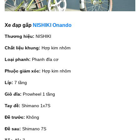
Xe đạp gấp
NISHIKI Onando
Thương hiệu:
NISHIKI
Chất liệu khung:
Hợp kim nhôm
Loại phanh:
Phanh đĩa cơ
Phuộc giảm xóc:
Hợp kim nhôm
Líp:
7 tầng
Giò đĩa:
Prowheel 1 tầng
Tay đề:
Shimano 1x7S
Đề trước:
Không
Đề sau:
Shimano 7S