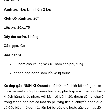
Tốc độ:
7
Vành xe:
Hợp kim nhôm 2 lớp
Kích cỡ bánh xe:
20"
Lốp xe:
20x1.75"
Dây âm sườn:
Không
Gấp gọn:
Có
Bảo hành:
02 năm cho khung xe / 01 năm cho phụ tùng
Không bảo hành săm lốp xe bị thủng
Xe đạp gấp NISHIKI Onando
sở hữu một thiết kế nhỏ gọn, xe
được ra mắt với 2 phối màu hiện đại, phù hợp với nhiều đối tượng
khách hàng khác nhau. Với kích cỡ bánh 20, thuận tiện di chuyển
trong thành phố nơi có mật độ phương tiện di chuyển đông đúc
và đặc biệt nhỏ gọn rất tiện lợi bỏ cốp oto hoặc gấp gọn lại, để