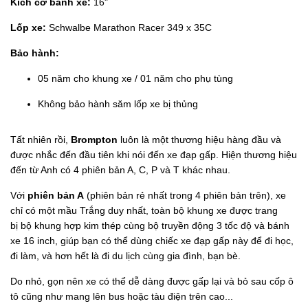
Kích cỡ bánh xe:
16"
Lốp xe:
Schwalbe Marathon Racer 349 x 35C
Bảo hành:
05 năm cho khung xe / 01 năm cho phụ tùng
Không bảo hành săm lốp xe bị thủng
Tất nhiên rồi,
Brompton
luôn là một thương hiệu hàng đầu và
được nhắc đến đầu tiên khi nói đến xe đạp gấp. Hiện thương hiệu
đến từ Anh có 4 phiên bản A, C, P và T khác nhau.
Với
phiên bản A
(phiên bản rẻ nhất trong 4 phiên bản trên), xe
chỉ có một mầu Trắng duy nhất, toàn bộ khung xe được trang
bị bộ khung hợp kim thép cùng bộ truyền động 3 tốc độ và bánh
xe 16 inch, giúp bạn có thể dùng chiếc xe đạp gấp này để đi học,
đi làm, và hơn hết là đi du lịch cùng gia đình, bạn bè.
Do nhỏ, gọn nên xe có thể dễ dàng được gấp lại và bỏ sau cốp ô
tô cũng như mang lên bus hoặc tàu điện trên cao...