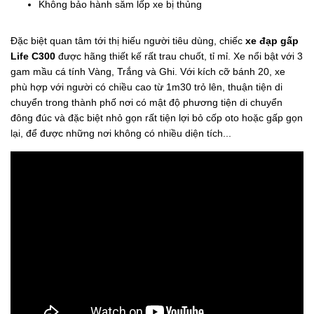
Không bảo hành săm lốp xe bị thủng
Đặc biệt quan tâm tới thị hiếu người tiêu dùng, chiếc
xe đạp gấp
Life C300
được hãng thiết kế rất trau chuốt, tỉ mỉ. Xe nổi bật với 3
gam mầu cá tính Vàng, Trắng và Ghi. Với kích cỡ bánh 20, xe
phù hợp với người có chiều cao từ 1m30 trỏ lên, thuận tiện di
chuyển trong thành phố nơi có mật độ phương tiện di chuyển
đông đúc và đặc biệt nhỏ gọn rất tiện lợi bỏ cốp oto hoặc gấp gọn
lại, để được những nơi không có nhiều diện tích...