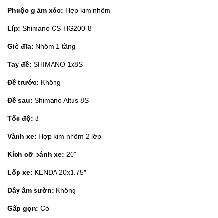
Phuộc giảm xóc:
Hợp kim nhôm
Líp:
Shimano CS-HG200-8
Giò đĩa:
Nhôm 1 tầng
Tay đề:
SHIMANO 1x8S
Đề trước:
Không
Đề sau:
Shimano Altus 8S
Tốc độ:
8
Vành xe:
Hợp kim nhôm 2 lớp
Kích cỡ bánh xe:
20"
Lốp xe:
KENDA 20x1.75″
Dây âm sườn:
Không
Gấp gọn:
Có