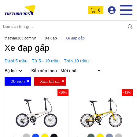
0
thethao365.com.vn
Xe đạp
Xe đạp gấp
Xe đạp gấp
Dưới 5 triệu
Từ 5 - 10 triệu
Trên 10 triệu
Bộ lọc
Sắp xếp theo:
20 inch
Xóa tất cả
-16%
-12%