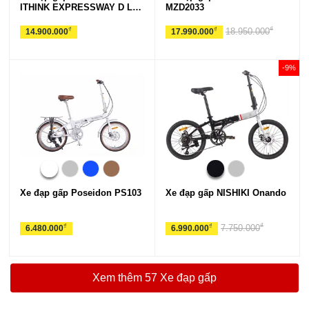
ITHINK EXPRESSWAY D LTD
MZD2033
1 2025***
₫
₫
₫
18.950.000
14.900.000
17.990.000
-9%
Xe đạp gấp Poseidon PS103
Xe đạp gấp NISHIKI Onando
₫
₫
₫
7.750.000
6.480.000
6.990.000
Xem thêm 57 Xe đạp gấp