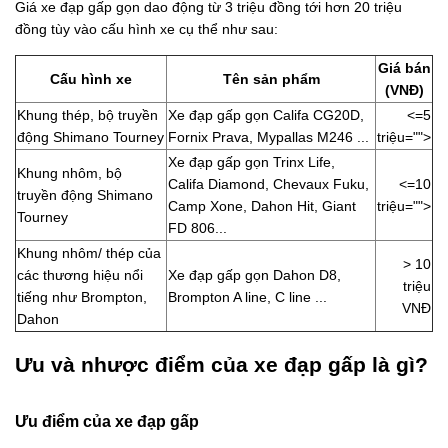
Giá xe đạp gấp gọn dao động từ 3 triệu đồng tới hơn 20 triệu
đồng tùy vào cấu hình xe cụ thể như sau:
Giá bán
Cấu hình xe
Tên sản phẩm
(VNĐ)
Khung thép, bộ truyền
Xe đạp gấp gọn Califa CG20D,
<=5
động Shimano Tourney
Fornix Prava, Mypallas M246 ...
triệu="">
Xe đạp gấp gọn Trinx Life,
Khung nhôm, bộ
Califa Diamond, Chevaux Fuku,
<=10
truyền động Shimano
Camp Xone, Dahon Hit, Giant
triệu="">
Tourney
FD 806...
Khung nhôm/ thép của
> 10
các thương hiệu nổi
Xe đạp gấp gọn Dahon D8,
triệu
tiếng như Brompton,
Brompton A line, C line ...
VNĐ
Dahon
Ưu và nhược điểm của xe đạp gấp là gì?
Ưu điểm của xe đạp gấp