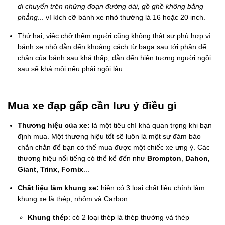
di chuyển trên những đoạn đường dài, gồ ghề không bằng
phẳng
... vì kích cỡ bánh xe nhỏ thường là 16 hoặc 20 inch.
Thứ hai, việc chở thêm người cũng không thật sự phù hợp vì
bánh xe nhỏ dẫn đến khoảng cách từ baga sau tới phần để
chân của bánh sau khá thấp, dẫn đến hiện tượng người ngồi
sau sẽ khá mỏi nếu phải ngồi lâu.
Mua xe đạp gấp cần lưu ý điều gì
Thương hiệu của xe:
là một tiêu chí khá quan trọng khi bạn
định mua. Một thương hiệu tốt sẽ luôn là một sự đảm bảo
chắn chắn để bạn có thể mua được một chiếc xe ưng ý. Các
thương hiệu nổi tiếng có thể kể đến như
Brompton
,
Dahon,
Giant, Trinx, Fornix
...
Chất liệu làm khung xe:
hiện có 3 loại chất liệu chính làm
khung xe là thép, nhôm và Carbon.
Khung thép
: có 2 loại thép là thép thường và thép