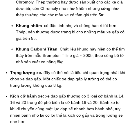
Chromoly. Thép thường hay được sản xuất cho các xe giá
dưới 5tr, còn Chromoly nhẹ như Nhôm nhưng cứng như
thép thường cho các mẫu xe có tầm giá trên 5tr.
Khung nhôm
: có đặc tính nhẹ và chống han rỉ tốt hơn
Thép, nên thường được trang bị cho những mẫu xe gấp có
giá trên 5tr.
Khung Carbon/ Titan
: Chất liệu khung này hiện có thể tìm
thấy trên mẫu Brompton T line giá ~ 200tr, theo công bố từ
nhà sản xuất xe nặng 8kg.
Trọng lượng xe:
đây có thể nói là tiêu chí quan trọng nhất khi
chọn xe đạp gấp. Một chiếc xe đạp gấp lý tưởng có thể có
trọng lượng không quá 8 kg.
Kích cỡ bánh xe:
xe đạp gấp thường có 3 loại cỡ bánh là 14,
16 và 20 trong đó phổ biến là cỡ bánh 16 và 20. Bánh xe to
khi di chuyển cùng một lực đạp sẽ nhanh hơn bánh nhỏ, tuy
nhiên bánh nhỏ lại có lợi thế là kích cỡ gấp và trọng lượng sẽ
nhẹ hơn.