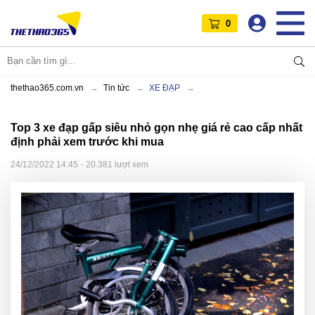
0
thethao365.com.vn
Tin tức
XE ĐẠP
Top 3 xe đạp gấp siêu nhỏ gọn nhẹ giá rẻ cao cấp nhất
định phải xem trước khi mua
24/12/2022 14:45
- 20.381 lượt xem