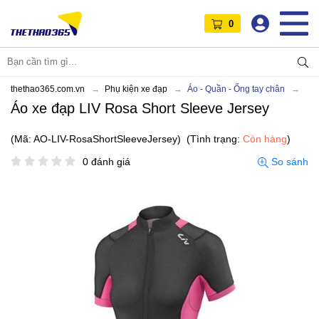
0
thethao365.com.vn
Phụ kiện xe đạp
Áo - Quần - Ống tay chân
Áo xe đạp LIV Rosa Short Sleeve Jersey
(Mã: AO-LIV-RosaShortSleeveJersey)
(Tình trạng:
Còn hàng
)
0 đánh giá
So sánh