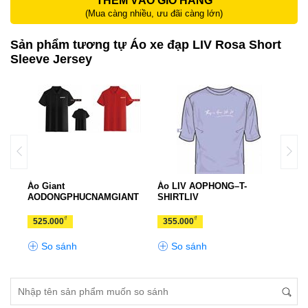
THÊM VÀO GIỎ HÀNG
(Mua càng nhiều, ưu đãi càng lớn)
Sản phẩm tương tự Áo xe đạp LIV Rosa Short
Sleeve Jersey
Áo Giant
Áo LIV AOPHONG–T-
Quần
AODONGPHUCNAMGIANT
SHIRTLIV
QUA
₫
₫
525.000
355.000
805
So sánh
So sánh
S