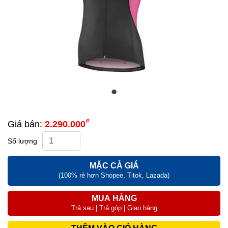
₫
Giá bán:
2.290.000
Số lượng
MẶC CẢ GIÁ
(100% rẻ hơn Shopee, Titok, Lazada)
MUA HÀNG
Trả sau | Trả góp | Giao hàng