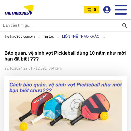
0
thethao365.com.vn
Tin tức
MÔN THỂ THAO KHÁC
Bảo quản, vệ sinh vợt Pickleball dùng 10 năm như mới
bạn đã biết ???
23/10/2024 22:51
- 12.591 lượt xem