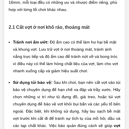
16mm, mỗi loại đều có những ưu và nhược điểm riêng, phù
hợp với từng lối chơi khác nhau.
2.1 Cất vợt ở nơi khô ráo, thoáng mát
Tránh nơi ẩm ướt:
Độ ẩm cao có thể làm hư hại bề mặt
và khung vợt. Lưu trữ vợt ở nơi thoáng mát, tránh ánh
nắng trực tiếp và độ ẩm cao để tránh nứt vỡ và bong tróc
vì điều này có thể làm hỏng chất liệu của vợt, làm cho vợt
nhanh xuống cấp và giảm hiệu suất chơi.
Sử dụng túi bảo vệ:
Sau khi chơi, bạn nên cất vợt vào túi
bảo vệ chuyên dụng để hạn chế va đập và trầy xước. Hãy
chọn những vị trí như tủ đựng đồ, giá treo, hoặc túi vợt
chuyên dụng để bảo vệ vợt khỏi bụi bẩn và các yếu tố bên
ngoài. Đặc biệt, khi không sử dụng, hãy lau sạch bề mặt
vợt trước khi cất đi để tránh sự tích tụ của mồ hôi, dầu và
các tạp chất khác. Việc bảo quản đúng cách sẽ giúp
vợt