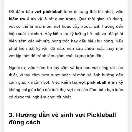
Để đảm bảo
vợt pickleball
luôn ở trạng thái tốt nhất, việc
kiểm tra định kỳ
là rất quan trọng. Qua thời gian sử dụng,
vợt có thể bị mài mòn, nứt hoặc trầy xước, ảnh hưởng đến
hiệu suất khi chơi. Hãy kiểm tra kỹ lưỡng bề mặt vợt để phát
hiện sớm các vết nứt, bong tróc hay dấu hiệu hư hỏng. Nếu
phát hiện bất kỳ vấn đề nào, nên sửa chữa hoặc thay mới
vợt kịp thời để tránh làm giảm chất lượng trận đấu.
Ngoài ra, việc kiểm tra tay cầm và lớp bọc vợt cũng rất cần
thiết, vì tay cầm trơn trượt hoặc bị mòn sẽ ảnh hưởng đến
cảm giác khi cầm vợt. Việc
kiểm tra vợt pickleball định kỳ
không chỉ giúp kéo dài tuổi thọ vợt mà còn đảm bảo bạn luôn
có được trải nghiệm chơi tốt nhất.
3. Hướng dẫn vệ sinh vợt Pickleball
đúng cách