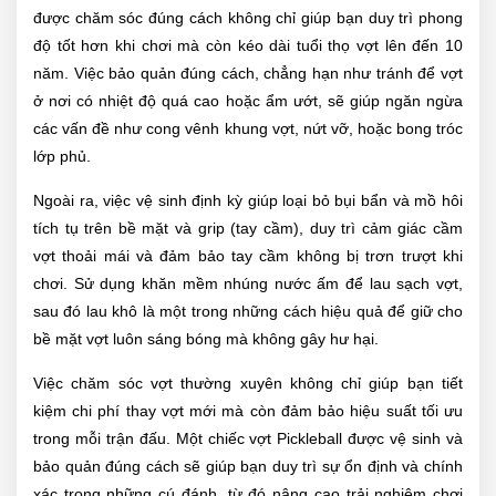
được chăm sóc đúng cách không chỉ giúp bạn duy trì phong
độ tốt hơn khi chơi mà còn kéo dài tuổi thọ vợt lên đến 10
năm. Việc bảo quản đúng cách, chẳng hạn như tránh để vợt
ở nơi có nhiệt độ quá cao hoặc ẩm ướt, sẽ giúp ngăn ngừa
các vấn đề như cong vênh khung vợt, nứt vỡ, hoặc bong tróc
lớp phủ.
Ngoài ra, việc vệ sinh định kỳ giúp loại bỏ bụi bẩn và mồ hôi
tích tụ trên bề mặt và grip (tay cầm), duy trì cảm giác cầm
vợt thoải mái và đảm bảo tay cầm không bị trơn trượt khi
chơi. Sử dụng khăn mềm nhúng nước ấm để lau sạch vợt,
sau đó lau khô là một trong những cách hiệu quả để giữ cho
bề mặt vợt luôn sáng bóng mà không gây hư hại.
Việc chăm sóc vợt thường xuyên không chỉ giúp bạn tiết
kiệm chi phí thay vợt mới mà còn đảm bảo hiệu suất tối ưu
trong mỗi trận đấu. Một chiếc vợt Pickleball được vệ sinh và
bảo quản đúng cách sẽ giúp bạn duy trì sự ổn định và chính
xác trong những cú đánh, từ đó nâng cao trải nghiệm chơi