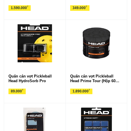
Chiếc)
₫
₫
1.590.000
349.000
Quấn cán vợt Pickleball
Quấn cán vợt Pickleball
Head HydroSorb Pro
Head Prime Tour (Hộp 60
Chiếc)
₫
₫
89.000
1.890.000