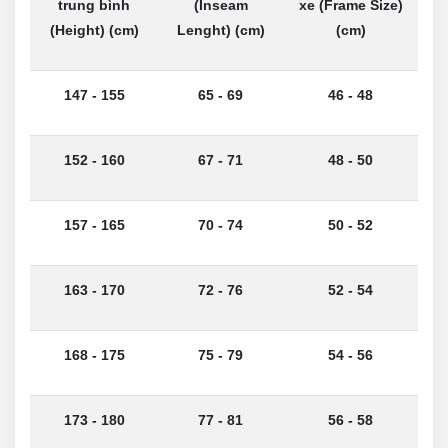
trung bình
(Inseam
xe (Frame Size)
(Height) (cm)
Lenght) (cm)
(cm)
147 - 155
65 - 69
46 - 48
152 - 160
67 - 71
48 - 50
157 - 165
70 - 74
50 - 52
163 - 170
72 - 76
52 - 54
168 - 175
75 - 79
54 - 56
173 - 180
77 - 81
56 - 58