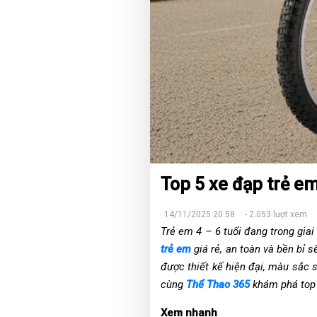
Top 5 xe đạp trẻ em
14/11/2025 20:58
- 2.053 lượt xem
Trẻ em 4 – 6 tuổi đang trong gia
trẻ em
giá rẻ, an toàn và bền bỉ s
được thiết kế hiện đại, màu sắc s
cùng
Thể Thao 365
khám phá top 5
Xem nhanh