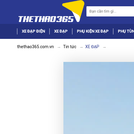
XE ĐẠP ĐIỆN
XE ĐẠP
PHỤ KIỆN XE ĐẠP
PHỤ TÙN
thethao365.com.vn
Tin tức
XE ĐẠP