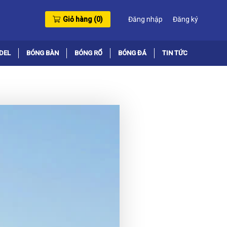
Giỏ hàng (
0
)
Đăng nhập
Đăng ký
DEL
BÓNG BÀN
BÓNG RỔ
BÓNG ĐÁ
TIN TỨC