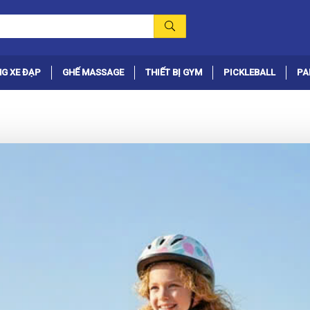
G XE ĐẠP
GHẾ MASSAGE
THIẾT BỊ GYM
PICKLEBALL
PA