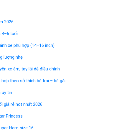
ăm 2026
 4–6 tuổi
ánh xe phù hợp (14–16 inch)
ng lượng nhẹ
ên xe êm, tay lái dễ điều chỉnh
hợp theo sở thích bé trai – bé gái
 uy tín
i giá rẻ hot nhất 2026
tar Princess
uper Hero size 16