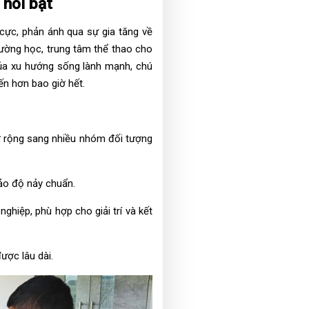
 nổi bật
 cực, phản ánh qua sự gia tăng về
rường học, trung tâm thể thao cho
của xu hướng sống lành mạnh, chú
ến hơn bao giờ hết.
ở rộng sang nhiều nhóm đối tượng
bảo độ nảy chuẩn.
ghiệp, phù hợp cho giải trí và kết
ược lâu dài.