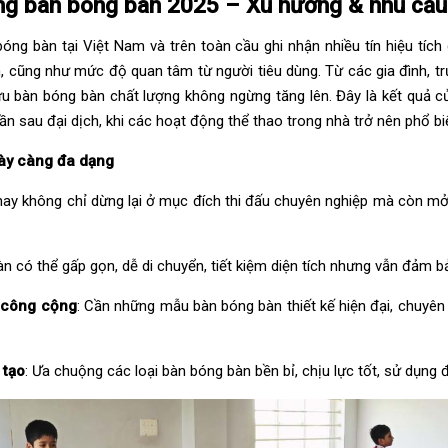
ờng bàn bóng bàn 2025 – Xu hướng & nhu cầu
óng bàn tại Việt Nam và trên toàn cầu ghi nhận nhiều tín hiệu tích
 cũng như mức độ quan tâm từ người tiêu dùng. Từ các gia đình, t
u bàn bóng bàn chất lượng không ngừng tăng lên. Đây là kết quả 
hần sau đại dịch, khi các hoạt động thể thao trong nhà trở nên phổ bi
ày càng đa dạng
ay không chỉ dừng lại ở mục đích thi đấu chuyên nghiệp mà còn m
àn có thể gấp gọn, dễ di chuyển, tiết kiệm diện tích nhưng vẫn đảm 
 công cộng
: Cần những mẫu bàn bóng bàn thiết kế hiện đại, chuyên n
 tạo
: Ưa chuộng các loại bàn bóng bàn bền bỉ, chịu lực tốt, sử dụng đ