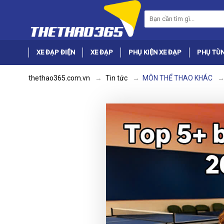
XE ĐẠP ĐIỆN
XE ĐẠP
PHỤ KIỆN XE ĐẠP
PHỤ TÙN
thethao365.com.vn
Tin tức
MÔN THỂ THAO KHÁC