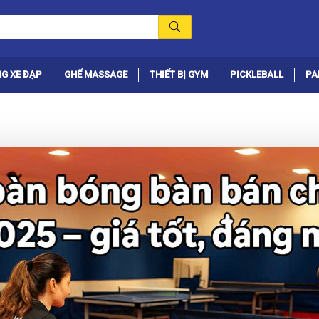
G XE ĐẠP
GHẾ MASSAGE
THIẾT BỊ GYM
PICKLEBALL
PA