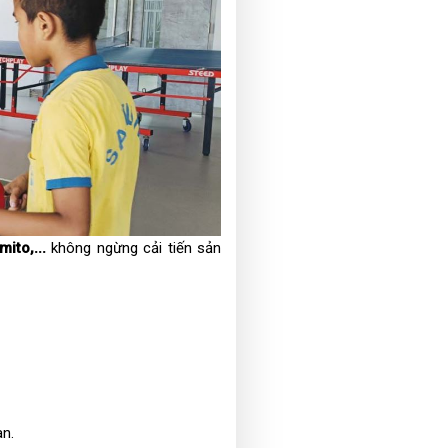
ito,...
không ngừng cải tiến sản
an.