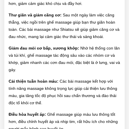
hơn, giảm cảm giác khó chịu và đầy hơi.
Thư giãn và giảm căng cơ:
Sau một ngày làm việc căng
thẳng, việc ngồi trên ghế massage giúp bạn thư giãn hoàn
toàn. Các bài massage như Shiatsu sẽ giúp giảm căng cơ và
đau nhức, mang lại cảm giác thư thái và sảng khoái.
Giảm đau mỏi cơ bắp, xương khớp:
Nhờ hệ thống con lăn
và túi khí, ghế massage tác động sâu vào các nhóm cơ và
khớp, giảm nhanh các cơn đau mỏi, đặc biệt là ở lưng, vai và
gáy.
Cải thiện tuần hoàn máu:
Các bài massage kết hợp với
tính năng massage không trọng lực giúp cải thiện lưu thông
máu, gia tăng tốc độ phục hồi sau chấn thương và đào thải
độc tố khỏi cơ thể.
Điều hòa huyết áp:
Ghế massage giúp máu lưu thông tốt
hơn, điều chỉnh huyết áp và nhịp tim, rất hữu ích cho những
người mắc bệnh cao huyết áp.