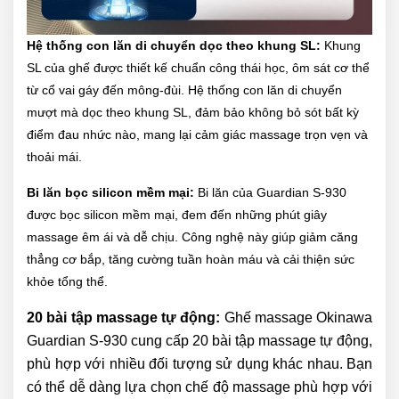
Hệ thống con lăn di chuyển dọc theo khung SL:
Khung
SL của ghế được thiết kế chuẩn công thái học, ôm sát cơ thể
từ cổ vai gáy đến mông-đùi. Hệ thống con lăn di chuyển
mượt mà dọc theo khung SL, đảm bảo không bỏ sót bất kỳ
điểm đau nhức nào, mang lại cảm giác massage trọn vẹn và
thoải mái.
Bi lăn bọc silicon mềm mại:
Bi lăn của Guardian S-930
được bọc silicon mềm mại, đem đến những phút giây
massage êm ái và dễ chịu. Công nghệ này giúp giảm căng
thẳng cơ bắp, tăng cường tuần hoàn máu và cải thiện sức
khỏe tổng thể.
20 bài tập massage tự động:
Ghế massage Okinawa
Guardian S-930 cung cấp 20 bài tập massage tự động,
phù hợp với nhiều đối tượng sử dụng khác nhau. Bạn
có thể dễ dàng lựa chọn chế độ massage phù hợp với