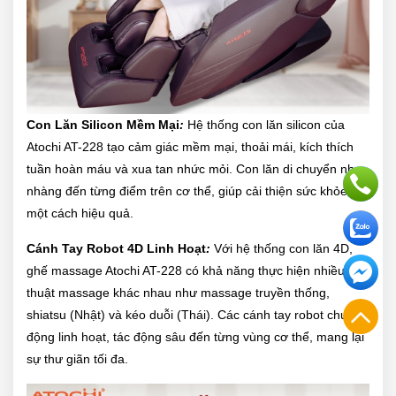
Con Lăn Silicon Mềm Mại
:
Hệ thống con lăn silicon của
Atochi AT-228 tạo cảm giác mềm mại, thoải mái, kích thích
tuần hoàn máu và xua tan nhức mỏi. Con lăn di chuyển nhẹ
nhàng đến từng điểm trên cơ thể, giúp cải thiện sức khỏe
một cách hiệu quả.
Cánh Tay Robot 4D Linh Hoạt
:
Với hệ thống con lăn 4D,
ghế massage Atochi AT-228 có khả năng thực hiện nhiều kỹ
thuật massage khác nhau như massage truyền thống,
shiatsu (Nhật) và kéo duỗi (Thái). Các cánh tay robot chuyển
động linh hoạt, tác động sâu đến từng vùng cơ thể, mang lại
sự thư giãn tối đa.