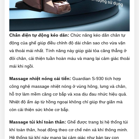
Chân điện tự động kéo dãn:
Chức năng kéo dãn chân tự
động của ghế giúp điều chỉnh độ dài chân sao cho vừa vặn
và thoải mái nhất. Tính năng này giúp giải tỏa căng thẳng ở
đôi chân, cải thiện tuần hoàn máu và mang lại cảm giác thoải
mái khi ngồi.
Massage nhiệt nóng cải tiến:
Guardian S-930 tích hợp
công nghệ massage nhiệt nóng ở vùng hông, lưng và chân,
hỗ trợ làm mềm căng cơ bắp và xoa dịu đau nhức hiệu quả.
Nhiệt độ ấm áp từ hồng ngoại không chỉ giúp thư giãn mà
còn cải thiện sức khỏe cơ bắp.
Massage túi khí toàn thân:
Ghế được trang bị hệ thống túi
khí toàn thân, hoạt động theo cơ chế nén xả khí thông minh.
Hệ thống túi khí này mang lại cảm giác như bàn tay con