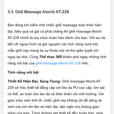
3.3. Ghế Massage Atochi AT-228
Bạn đang tìm kiếm một chiếc ghế massage toàn thân hiện
đại, hiệu quả và giá cả phải chăng thì ghế massage Atochi
AT-228 chính là lựa chọn hoàn hảo dành cho bạn. Với sự cải
tiến về ngoại hình và giữ nguyên các tính năng vượt trội,
mẫu ghế này mang lại sự thoải mái và thư giãn tuyệt vời
ngay tại nhà. Cùng
Thể thao 365
khám phá ngay những tính
năng nổi bật của
ghế massage Atochi AT-228
nhé...
Tính năng nổi bật
Thiết Kế Hiện Đại, Sang Trọng
:
Ghế massage Atochi AT-
228 sở hữu thiết kế đẳng cấp với lớp da PU cao cấp, ôm sát
cơ thể, an toàn cho làn da và thân thiện với môi trường. Với
gam màu xám tinh tế, chiếc ghế này không chỉ dễ dàng vệ
sinh mà còn tôn lên vẻ hiện đại, tiện nghi cho không gian
sống của bạn. Từng đường nét thiết kế đều hoàn hảo, giúp