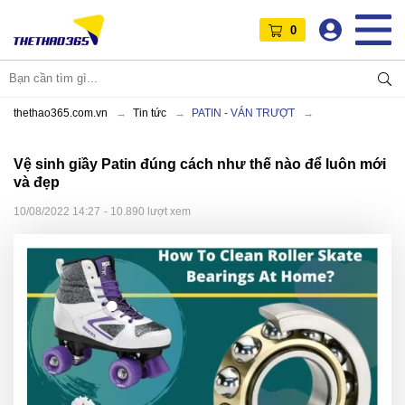
0
thethao365.com.vn
Tin tức
PATIN - VÁN TRƯỢT
Vệ sinh giầy Patin đúng cách như thế nào để luôn mới
và đẹp
10/08/2022 14:27
- 10.890 lượt xem