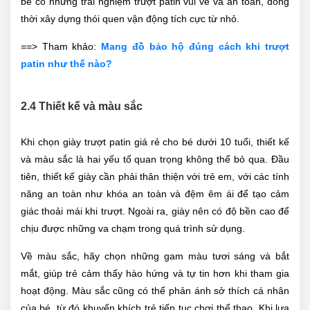
bé có những trải nghiệm trượt patin vui vẻ và an toàn, đồng
thời xây dựng thói quen vận động tích cực từ nhỏ.
==> Tham khảo:
Mang đồ bảo hộ đúng cách khi trượt
patin như thế nào?
2.4 Thiết kế và màu sắc
Khi chọn giày trượt patin giá rẻ cho bé dưới 10 tuổi, thiết kế
và màu sắc là hai yếu tố quan trọng không thể bỏ qua. Đầu
tiên, thiết kế giày cần phải thân thiện với trẻ em, với các tính
năng an toàn như khóa an toàn và đệm êm ái để tạo cảm
giác thoải mái khi trượt. Ngoài ra, giày nên có độ bền cao để
chịu được những va chạm trong quá trình sử dụng.
Về màu sắc, hãy chọn những gam màu tươi sáng và bắt
mắt, giúp trẻ cảm thấy hào hứng và tự tin hơn khi tham gia
hoạt động. Màu sắc cũng có thể phản ánh sở thích cá nhân
của bé, từ đó khuyến khích trẻ tiếp tục chơi thể thao. Khi lựa