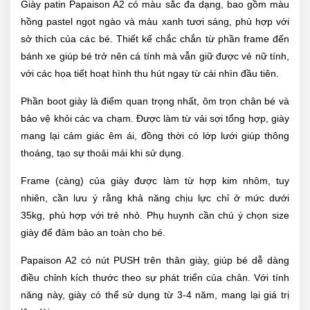
Giày patin Papaison A2 có màu sắc đa dạng, bao gồm màu
hồng pastel ngọt ngào và màu xanh tươi sáng, phù hợp với
sở thích của các bé. Thiết kế chắc chắn từ phần frame đến
bánh xe giúp bé trở nên cá tính mà vẫn giữ được vẻ nữ tính,
với các họa tiết hoạt hình thu hút ngay từ cái nhìn đầu tiên.
Phần boot giày là điểm quan trọng nhất, ôm trọn chân bé và
bảo vệ khỏi các va chạm. Được làm từ vải sợi tổng hợp, giày
mang lại cảm giác êm ái, đồng thời có lớp lưới giúp thông
thoáng, tạo sự thoải mái khi sử dụng.
Frame (càng) của giày được làm từ hợp kim nhôm, tuy
nhiên, cần lưu ý rằng khả năng chịu lực chỉ ở mức dưới
35kg, phù hợp với trẻ nhỏ. Phụ huynh cần chú ý chọn size
giày để đảm bảo an toàn cho bé.
Papaison A2 có nút PUSH trên thân giày, giúp bé dễ dàng
điều chỉnh kích thước theo sự phát triển của chân. Với tính
năng này, giày có thể sử dụng từ 3-4 năm, mang lại giá trị