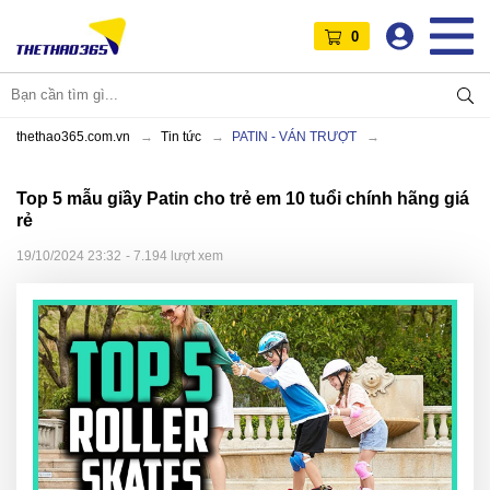
0
thethao365.com.vn
Tin tức
PATIN - VÁN TRƯỢT
Top 5 mẫu giầy Patin cho trẻ em 10 tuổi chính hãng giá
rẻ
19/10/2024 23:32
- 7.194 lượt xem