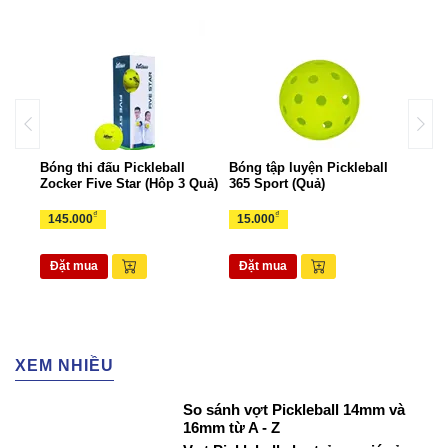
all
Bóng thi đấu Pickleball
Bóng tập luyện Pickleball
Bộ k
Zocker Five Star (Hôp 3 Quả)
365 Sport (Quả)
Zock
₫
₫
145.000
15.000
1.6
Đặt mua
Đặt mua
Đặ
XEM NHIỀU
So sánh vợt Pickleball 14mm và
16mm từ A - Z