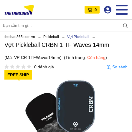
0
thethao365.com.vn
Pickleball
Vợt Pickleball
Vợt Pickleball CRBN 1 TF Waves 14mm
(Mã: VP-CR-1TFWaves14mm)
(Tình trạng:
Còn hàng
)
0 đánh giá
So sánh
FREE SHIP