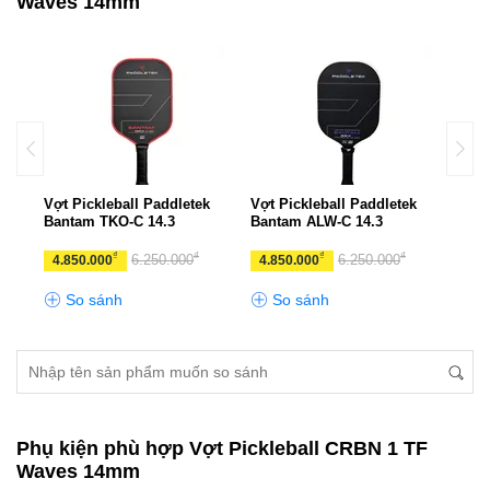
Waves 14mm
k
Vợt Pickleball Paddletek
Vợt Pickleball Paddletek
Vợt 
Bantam TKO-C 14.3
Bantam ALW-C 14.3
Bant
₫
₫
₫
₫
6.250.000
6.250.000
4.850.000
4.850.000
4.8
So sánh
So sánh
S
Phụ kiện phù hợp Vợt Pickleball CRBN 1 TF
Waves 14mm