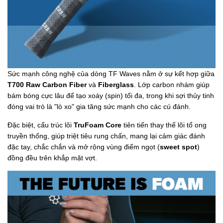
Sức mạnh công nghệ của dòng TF Waves nằm ở sự kết hợp giữa
T700 Raw Carbon Fiber
và
Fiberglass
. Lớp carbon nhám giúp
bám bóng cực lâu để tạo xoáy (spin) tối đa, trong khi sợi thủy tinh
đóng vai trò là "lò xo" gia tăng sức mạnh cho các cú đánh.
Đặc biệt, cấu trúc lõi
TruFoam Core
tiên tiến thay thế lõi tổ ong
truyền thống, giúp triệt tiêu rung chấn, mang lại cảm giác đánh
đặc tay, chắc chắn và mở rộng vùng điểm ngọt (
sweet spot
)
đồng đều trên khắp mặt vợt.