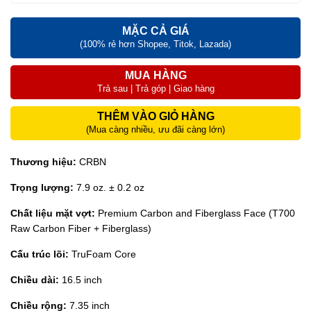
MẶC CẢ GIÁ
(100% rẻ hơn Shopee, Titok, Lazada)
MUA HÀNG
Trả sau | Trả góp | Giao hàng
THÊM VÀO GIỎ HÀNG
(Mua càng nhiều, ưu đãi càng lớn)
Thương hiệu:
CRBN
Trọng lượng:
7.9 oz. ± 0.2 oz
Chất liệu mặt vợt:
Premium Carbon and Fiberglass Face (T700
Raw Carbon Fiber + Fiberglass)
Cấu trúc lõi:
TruFoam Core
Chiều dài:
16.5 inch
Chiều rộng:
7.35 inch