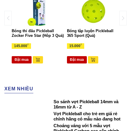
all
Bóng thi đấu Pickleball
Bóng tập luyện Pickleball
Bộ k
Zocker Five Star (Hôp 3 Quả)
365 Sport (Quả)
Zock
₫
₫
145.000
15.000
1.6
Đặt mua
Đặt mua
Đặ
XEM NHIỀU
So sánh vợt Pickleball 14mm và
16mm từ A - Z
Vợt Pickleball cho trẻ em giá rẻ
chính hãng có mẫu nào đang hot
Choáng váng với 5 mẫu vợt
Pickleball Carbon cao cấp chính