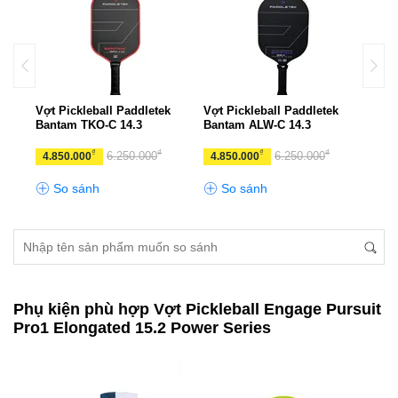
k
Vợt Pickleball Paddletek
Vợt Pickleball Paddletek
Vợt 
Bantam TKO-C 14.3
Bantam ALW-C 14.3
Bant
₫
₫
₫
₫
6.250.000
6.250.000
4.850.000
4.850.000
4.8
So sánh
So sánh
S
Phụ kiện phù hợp Vợt Pickleball Engage Pursuit
Pro1 Elongated 15.2 Power Series