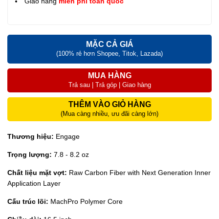
Giao hàng
miễn phí toàn quốc
MẶC CẢ GIÁ
(100% rẻ hơn Shopee, Titok, Lazada)
MUA HÀNG
Trả sau | Trả góp | Giao hàng
THÊM VÀO GIỎ HÀNG
(Mua càng nhiều, ưu đãi càng lớn)
Thương hiệu:
Engage
Trọng lượng:
7.8 - 8.2 oz
Chất liệu mặt vợt:
Raw Carbon Fiber with Next Generation Inner
Application Layer
Cấu trúc lõi:
MachPro Polymer Core