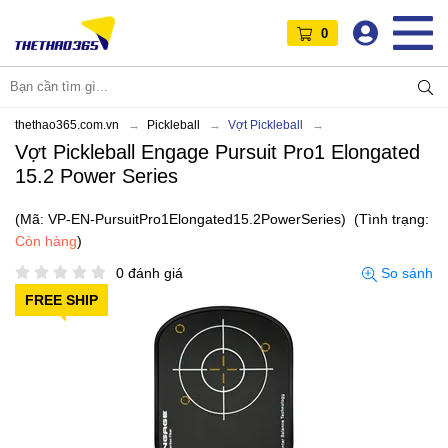
0
thethao365.com.vn
Pickleball
Vợt Pickleball
Vợt Pickleball Engage Pursuit Pro1 Elongated
15.2 Power Series
(Mã: VP-EN-PursuitPro1Elongated15.2PowerSeries)
(Tình trạng:
Còn hàng
)
0 đánh giá
So sánh
FREE SHIP