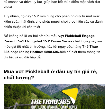
cú smash và drive uy lực, giúp bạn kết thúc điểm một cách dứt
khoát.
Tuy nhiên, độ dày 15.2 mm cũng cho phép nó duy trì một mức
kiểm soát nhất định, cho phép người chơi thực hiện các cú đánh
chiến thuật khi cần thiết.
Để không bỏ lỡ cơ hội sở hữu mẫu
vợt Pickleball Engage
Pursuit Pro1 Elongated 15.2 Power Series
chất lượng này với
mức giá tốt nhất thị trường, hãy tới ngay cửa hàng
Thể Thao
365
hoặc liên hệ
Hotline: 0898.696.808
để biết thêm thông tin
chi tiết và ưu đãi hấp dẫn.
Mua vợt Pickleball ở đâu uy tín giá rẻ,
chất lượng?