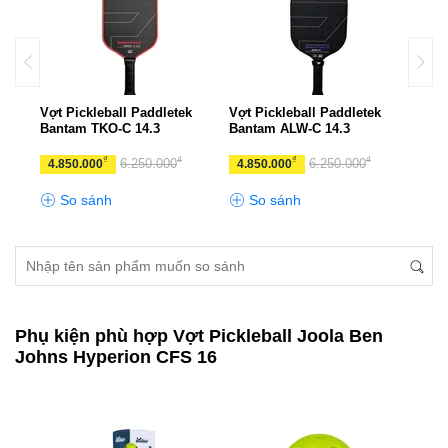
k
Vợt Pickleball Paddletek
Vợt Pickleball Paddletek
Vợt 
Bantam TKO-C 14.3
Bantam ALW-C 14.3
Bant
₫
₫
₫
₫
6.250.000
6.250.000
4.850.000
4.850.000
4.8
So sánh
So sánh
S
Phụ kiện phù hợp Vợt Pickleball Joola Ben
Johns Hyperion CFS 16