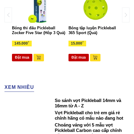
all
Bóng thi đấu Pickleball
Bóng tập luyện Pickleball
Bộ k
Zocker Five Star (Hôp 3 Quả)
365 Sport (Quả)
Zock
₫
₫
145.000
15.000
1.6
Đặt mua
Đặt mua
Đặ
XEM NHIỀU
So sánh vợt Pickleball 14mm và
16mm từ A - Z
Vợt Pickleball cho trẻ em giá rẻ
chính hãng có mẫu nào đang hot
Choáng váng với 5 mẫu vợt
Pickleball Carbon cao cấp chính