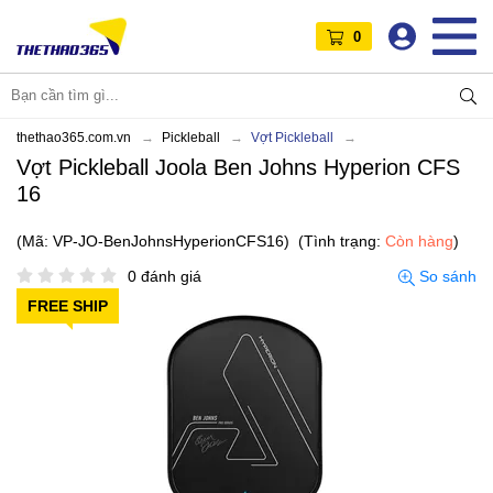
0
thethao365.com.vn
Pickleball
Vợt Pickleball
Vợt Pickleball Joola Ben Johns Hyperion CFS
16
(Mã: VP-JO-BenJohnsHyperionCFS16)
(Tình trạng:
Còn hàng
)
0 đánh giá
So sánh
FREE SHIP