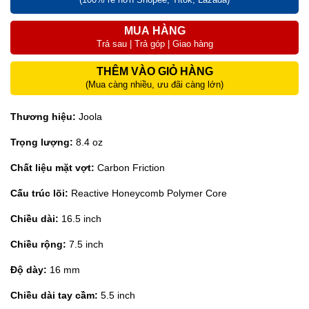
MUA HÀNG
Trả sau | Trả góp | Giao hàng
THÊM VÀO GIỎ HÀNG
(Mua càng nhiều, ưu đãi càng lớn)
Thương hiệu:
Joola
Trọng lượng:
8.4 oz
Chất liệu mặt vợt:
Carbon Friction
Cấu trúc lõi:
Reactive Honeycomb Polymer Core
Chiều dài:
16.5 inch
Chiều rộng:
7.5 inch
Độ dày:
16 mm
Chiều dài tay cầm:
5.5 inch