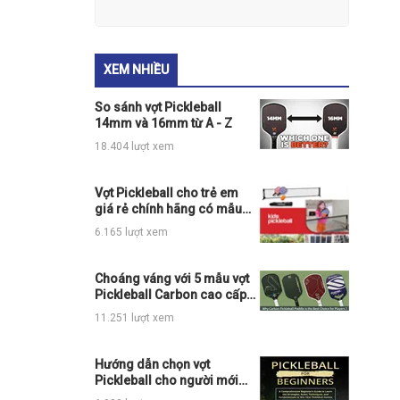
XEM NHIỀU
So sánh vợt Pickleball
14mm và 16mm từ A - Z
18.404 lượt xem
Vợt Pickleball cho trẻ em
giá rẻ chính hãng có mẫu
nào đang hot
6.165 lượt xem
Choáng váng với 5 mẫu vợt
Pickleball Carbon cao cấp
chính hãng đỉnh của chóp
11.251 lượt xem
Hướng dẫn chọn vợt
Pickleball cho người mới
chơi chi tiết nhất