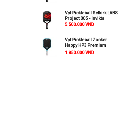
Vợt Pickleball Selkirk LABS
Project 005 - Invikta
5.500.000 VND
Vợt Pickleball Zocker
Happy HP3 Premium
Quality
1.850.000 VND