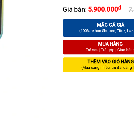
₫
Giá bán:
5.900.000
7
MẶC CẢ GIÁ
(100% rẻ hơn Shopee, Titok, La
MUA HÀNG
Trả sau | Trả góp | Giao hàn
THÊM VÀO GIỎ HÀNG
(Mua càng nhiều, ưu đãi càng 