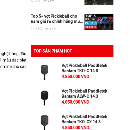
6.980 lượt xem
Top 5+ vợt Pickleball cho
nam giá rẻ chính hãng mua
ngay không phí
11.153 lượt xem
TOP SẢN PHẨM HOT
 nghệ hàng đầu
ối màu đặc biệt
Vợt Pickleball Paddletek
mạnh mẽ cho các
Bantam TKO-C 14.3
4.850.000 VND
Vợt Pickleball Paddletek
Bantam ALW-C 14.3
4.850.000 VND
Vợt Pickleball Paddletek
Bantam TKO-CX 14.3
4.850.000 VND