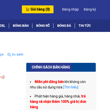
Giỏ hàng (
0
)
Đăng nhập
Đăng ký
DEL
BÓNG BÀN
BÓNG RỔ
BÓNG ĐÁ
TIN TỨC
giá
So sánh
CHÍNH SÁCH BÁN HÀNG
ng
)
Miễn phí đăng bán
khi không còn
nhu cầu sử dụng nữa
[Tìm hiểu]
Phát hiện hàng giả, hàng nhái,
trả
hàng và nhận thêm 100% giá trị đơn
hàng