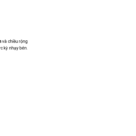
h
và chiều rộng
ực kỳ nhạy bén.