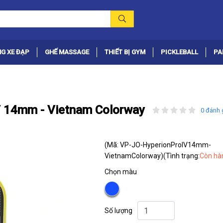
G XE ĐẠP
GHẾ MASSAGE
THIẾT BỊ GYM
PICKLEBALL
PA
IV 14mm - Vietnam Colorway
0 đánh 
(Mã: VP-JO-HyperionProIV14mm-
VietnamColorway)
(Tình trạng:
Còn hà
Chọn màu
Số lượng