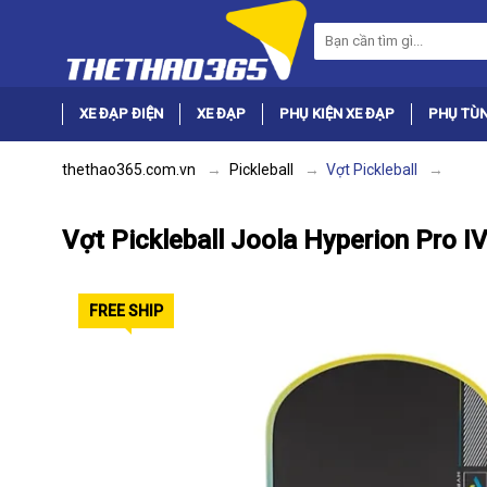
XE ĐẠP ĐIỆN
XE ĐẠP
PHỤ KIỆN XE ĐẠP
PHỤ TÙN
thethao365.com.vn
Pickleball
Vợt Pickleball
Vợt Pickleball Joola Hyperion Pro 
FREE SHIP