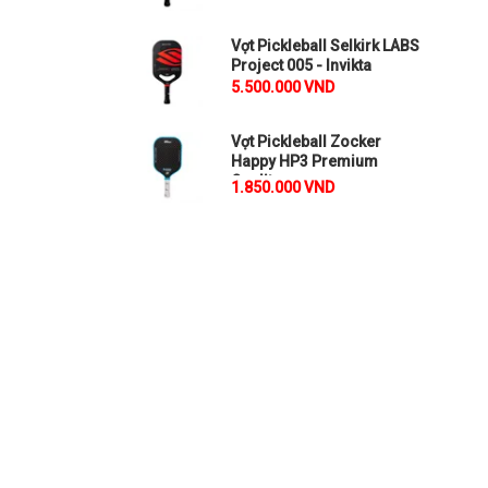
Vợt Pickleball Selkirk LABS
Project 005 - Invikta
5.500.000 VND
Vợt Pickleball Zocker
Happy HP3 Premium
Quality
1.850.000 VND