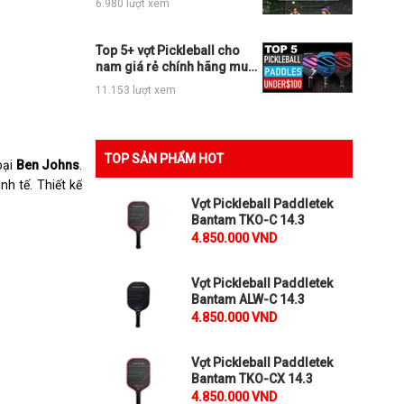
6.980 lượt xem
Top 5+ vợt Pickleball cho
nam giá rẻ chính hãng mua
ngay không phí
11.153 lượt xem
TOP SẢN PHẨM HOT
oại
Ben Johns
.
nh tế. Thiết kế
Vợt Pickleball Paddletek
Bantam TKO-C 14.3
4.850.000 VND
Vợt Pickleball Paddletek
Bantam ALW-C 14.3
4.850.000 VND
Vợt Pickleball Paddletek
Bantam TKO-CX 14.3
4.850.000 VND