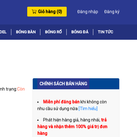
Giỏ hàng (
0
)
Đăng nhập
Đăng ký
DEL
BÓNG BÀN
BÓNG RỔ
BÓNG ĐÁ
TIN TỨC
CHÍNH SÁCH BÁN HÀNG
ình trạng:
Còn
Miễn phí đăng bán
khi không còn
nhu cầu sử dụng nữa
[Tìm hiểu]
Phát hiện hàng giả, hàng nhái,
trả
hàng và nhận thêm 100% giá trị đơn
hàng