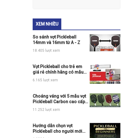
XEM NHIỀU
So sánh vợt Pickleball
14mm và 16mm từ A - Z
18.405 lượt xem
Vợt Pickleball cho trẻ em
giá rẻ chính hãng có mẫu
nào đang hot
6.165 lượt xem
Choáng váng với 5 mẫu vợt
Pickleball Carbon cao cấp
chính hãng đỉnh của chóp
11.252 lượt xem
Hướng dẫn chọn vợt
Pickleball cho người mới
chơi chi tiết nhất