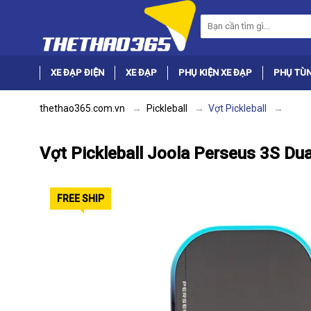
XE ĐẠP ĐIỆN
XE ĐẠP
PHỤ KIỆN XE ĐẠP
PHỤ TÙN
thethao365.com.vn
Pickleball
Vợt Pickleball
Vợt Pickleball Joola Perseus 3S D
FREE SHIP