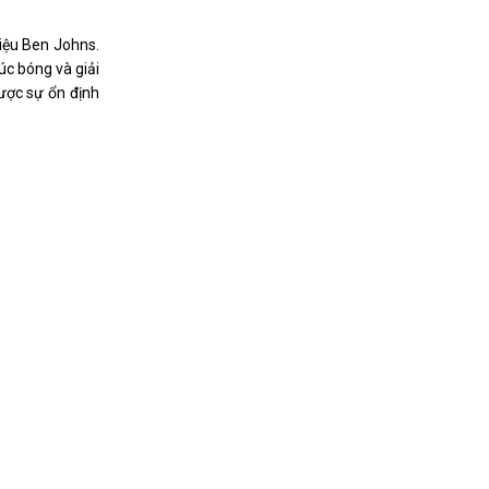
iệu Ben Johns.
úc bóng và giải
ược sự ổn định