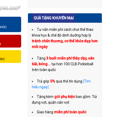
₫
.290.000
QUÀ TẶNG KHUYẾN MẠI
zada)
Tư vấn miễn phí cách chơi thể thao
khoa học & chế độ dinh dưỡng hợp lý
tránh chấn thương, cơ thể khỏe đẹp hơn
g
mỗi ngày
Tặng
3 buổi miễn phí thầy dậy, sân
lớn)
bãi, bóng...
tại hơn 100 CLB Pickleball
trên toàn quốc
Trả góp
0%
qua thẻ tín dụng
[Tìm
hiểu ngay]
Tặng kèm
gói phụ kiện
bao gồm: Túi
đựng vợt, quấn cán vợt
Giao hàng
miễn phí toàn quốc