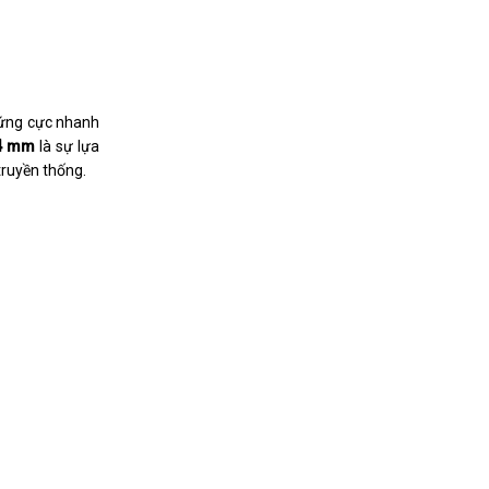
 ứng cực nhanh
4 mm
là sự lựa
truyền thống.