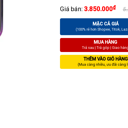
₫
Giá bán:
3.850.000
5
MẶC CẢ GIÁ
(100% rẻ hơn Shopee, Titok, La
MUA HÀNG
Trả sau | Trả góp | Giao hàn
THÊM VÀO GIỎ HÀNG
(Mua càng nhiều, ưu đãi càng 