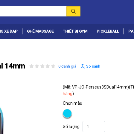
G XE ĐẠP
GHẾ MASSAGE
THIẾT BỊ GYM
PICKLEBALL
PA
ual 14mm
0 đánh giá
So sánh
(Mã: VP-JO-Perseus3SDual14mm)
(T
hàng
)
Chọn màu
Số lượng