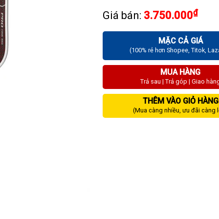
₫
Giá bán:
3.750.000
MẶC CẢ GIÁ
(100% rẻ hơn Shopee, Titok, La
MUA HÀNG
Trả sau | Trả góp | Giao hàn
THÊM VÀO GIỎ HÀNG
(Mua càng nhiều, ưu đãi càng 