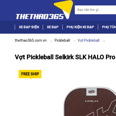
XE ĐẠP ĐIỆN
XE ĐẠP
PHỤ KIỆN XE ĐẠP
PHỤ TÙN
thethao365.com.vn
Pickleball
Vợt Pickleball
Vợt Pickleball Selkirk SLK HALO Pro
FREE SHIP