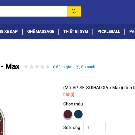
G XE ĐẠP
GHẾ MASSAGE
THIẾT BỊ GYM
PICKLEBALL
PA
 - Max
0 đánh giá
So sánh
(Mã: VP-SE-SLKHALOPro-Max)
(Tình t
hàng
)
Chọn màu
Số lượng