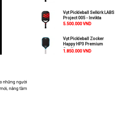
Vợt Pickleball Selkirk LABS
Project 005 - Invikta
5.500.000 VND
Vợt Pickleball Zocker
Happy HP3 Premium
Quality
1.850.000 VND
ho những người
 mới, nâng tầm