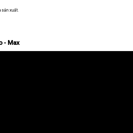
à sản xuất.
o - Max