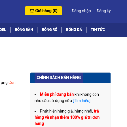
Giỏ hàng (
0
)
Đăng nhập
Đăng ký
DEL
BÓNG BÀN
BÓNG RỔ
BÓNG ĐÁ
TIN TỨC
CHÍNH SÁCH BÁN HÀNG
rạng:
Còn
Miễn phí đăng bán
khi không còn
nhu cầu sử dụng nữa
[Tìm hiểu]
Phát hiện hàng giả, hàng nhái,
trả
hàng và nhận thêm 100% giá trị đơn
hàng