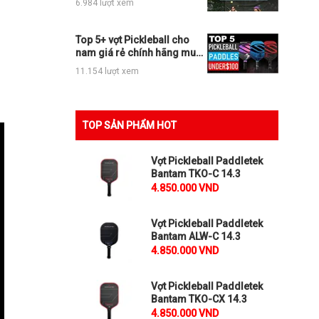
6.984 lượt xem
Top 5+ vợt Pickleball cho
nam giá rẻ chính hãng mua
ngay không phí
11.154 lượt xem
TOP SẢN PHẨM HOT
Vợt Pickleball Paddletek
Bantam TKO-C 14.3
4.850.000 VND
Vợt Pickleball Paddletek
Bantam ALW-C 14.3
4.850.000 VND
Vợt Pickleball Paddletek
Bantam TKO-CX 14.3
4.850.000 VND