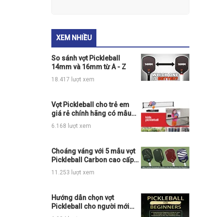
XEM NHIỀU
So sánh vợt Pickleball
14mm và 16mm từ A - Z
18.417 lượt xem
Vợt Pickleball cho trẻ em
giá rẻ chính hãng có mẫu
nào đang hot
6.168 lượt xem
Choáng váng với 5 mẫu vợt
Pickleball Carbon cao cấp
chính hãng đỉnh của chóp
11.253 lượt xem
Hướng dẫn chọn vợt
Pickleball cho người mới
chơi chi tiết nhất