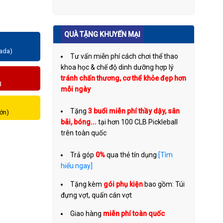
QUÀ TẶNG KHUYẾN MẠI
zada)
Tư vấn miễn phí cách chơi thể thao
khoa học & chế độ dinh dưỡng hợp lý
tránh chấn thương, cơ thể khỏe đẹp hơn
g
mỗi ngày
Tặng
3 buổi miễn phí thầy dậy, sân
lớn)
bãi, bóng...
tại hơn 100 CLB Pickleball
trên toàn quốc
Trả góp
0%
qua thẻ tín dụng
[Tìm
hiểu ngay]
Tặng kèm
gói phụ kiện
bao gồm: Túi
đựng vợt, quấn cán vợt
Giao hàng
miễn phí toàn quốc